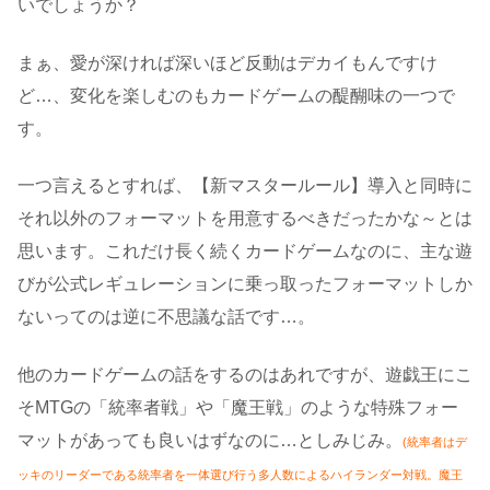
いでしょうか？
まぁ、愛が深ければ深いほど反動はデカイもんですけ
ど…、変化を楽しむのもカードゲームの醍醐味の一つで
す。
一つ言えるとすれば、【新マスタールール】導入と同時に
それ以外のフォーマットを用意するべきだったかな～とは
思います。これだけ長く続くカードゲームなのに、主な遊
びが公式レギュレーションに乗っ取ったフォーマットしか
ないってのは逆に不思議な話です…。
他のカードゲームの話をするのはあれですが、遊戯王にこ
そMTGの「統率者戦」や「魔王戦」のような特殊フォー
マットがあっても良いはずなのに…としみじみ。
(統率者はデ
ッキのリーダーである統率者を一体選び行う多人数によるハイランダー対戦。魔王