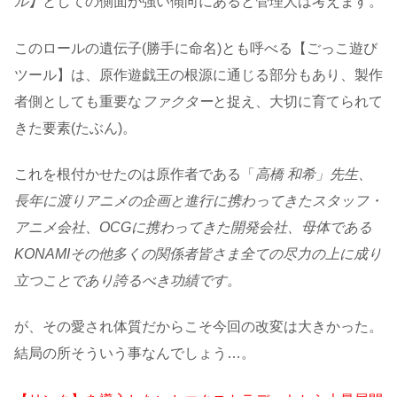
ル】
としての側面が強い傾向にあると管理人は考えます。
このロールの遺伝子(勝手に命名)とも呼べる【ごっこ遊び
ツール】は、原作遊戯王の根源に通じる部分もあり、製作
者側としても重要な
ファクター
と捉え、大切に育てられて
きた要素(たぶん)。
これを根付かせたのは原作者である「
高橋 和希」先生、
長年に渡りアニメの企画と進行に携わってきたスタッフ・
アニメ会社、OCGに携わってきた開発会社、母体である
KONAMIその他多くの関係者皆さま全ての尽力の上に成り
立つことであり誇るべき功績です。
が、その愛され体質だからこそ今回の改変は大きかった。
結局の所そういう事なんでしょう…。