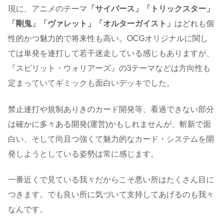
現に、アニメのテーマ
「サイバース」「トリックスター」
「剛鬼」「ヴァレット」「オルターガイスト」
はどれも個
性的かつ魅力的で将来性も高い。OCGオリジナルに関し
ては単発を連打して若干迷走している感じもありますが、
『スピリット・ウォリアーズ』の3テーマなどは方向性も
定まっていてギミックも面白いデッキでした。
禁止連打や規制ありきのカード開発等、看過できない部分
は確かに多々ある開発(運営)かもしれませんが、斬新で面
白い、そして尚且つ強くて魅力的なカード・システムを開
発しようとしている姿勢は常に感じます。
一番近くで見ている我々だからこそ悪い所はたくさん目に
つきます。でも良い所に気づいて支持してあげるのも我々
なんです。