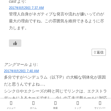
cast
より:
2017年8月29日 7:37 AM
管理人自身がネガティブな発言や流れが嫌いってのが
最大の理由ですね。この雰囲気を維持できるように尽
力します。
返信
アングマール
より:
2017年8月29日 7:40 AM
多分ですがペンデュラム（以下P）の大幅な弱体化が原因
だと思うんですよね…。
シンクロやエクシーズの時と同じでリンクは、エクストラ
デッキに入るカードですし、少しの工夫で新ルールに対応
できるテーマも多い。
メニュー
ホーム
検索
トップ
サイドバー