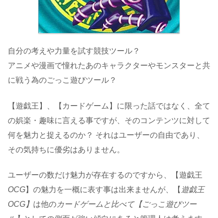
自分の考えや力量を試す競技ツール？
アニメや漫画で憧れたあのキャラクターやモンスターと共
に戦う為のごっこ遊びツール？
【遊戯王】、【カードゲーム】に限った話ではなく、全て
の娯楽・趣味に言える事ですが、そのコンテンツに対して
何を魅力と捉えるのか？ それはユーザーの自由であり、
その気持ちに優劣はありません。
ユーザーの数だけ魅力が存在するのですから、【遊戯王
OCG
】の魅力を一概に表す事は出来ませんが、【
遊戯王
OCG】
は他の
カードゲームと比べて【ごっこ遊びツー