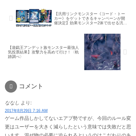
【汎用リンクモンスター《コード・トー
カー》をゲットできるキャンペーンが開
催決定】効果モンスター2体で出せる汎用
リンクを入手しよう
【遊戯王アンデット族モンスター最強人
気投票結果】攻撃力を高めて行け！〈軌
跡調べ〉
コメント
ななし
より:
2017年8月29日 7:16 AM
ゲーム作品しかしてないエアプ勢ですが、今回のルール変
更はユーザーを大きく減らしたという意味では失敗だと思
います。混ぜ物の必要に迫られるというのはこだわりのあ