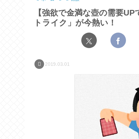
【強欲で金満な壺の需要UP
トライク」が今熱い！
2019.03.01