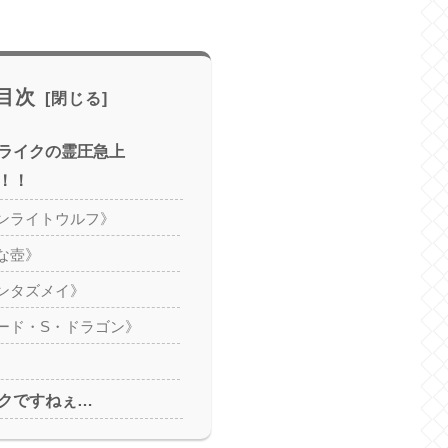
目次
ライクの霊圧急上
！！
ンライトウルフ》
な壺》
ンタズメイ》
ード・S・ドラゴン》
クですねぇ…