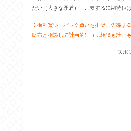
たい（大きな矛盾）。…要するに期待値
※衝動買い・パック買いを推奨、先導す
財布と相談して計画的に（…相談も計画
スポ