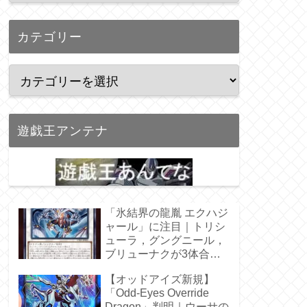
カテゴリー
遊戯王アンテナ
「氷結界の龍胤 エクハジ
ャール」に注目｜トリシ
ューラ，グングニール，
ブリューナクが3体合
体！
【オッドアイズ新規】
「Odd-Eyes Override
Dragon」判明｜ウーサの