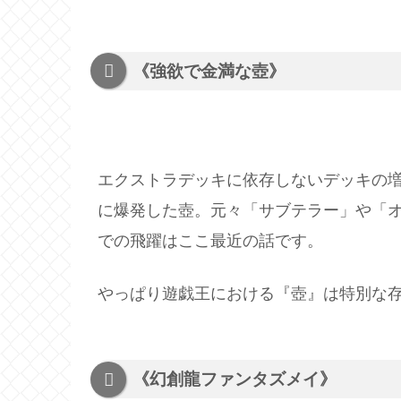
《強欲で金満な壺》
エクストラデッキに依存しないデッキの増
に爆発した壺。元々「サブテラー」や「
での飛躍はここ最近の話です。
やっぱり遊戯王における『壺』は特別な
《幻創龍ファンタズメイ》