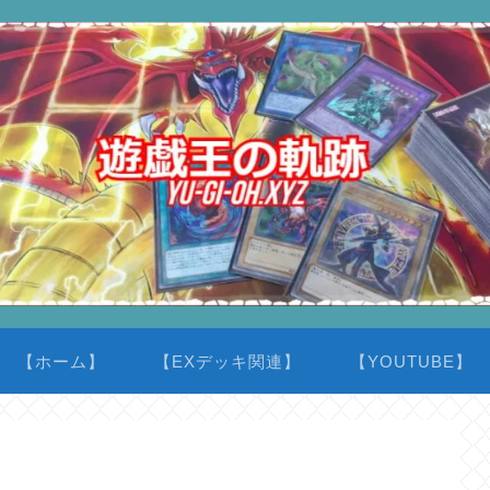
【ホーム】
【EXデッキ関連】
【YOUTUBE】