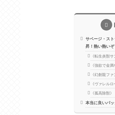
サベージ・スト
昇！熱い熱いぞ
《転生炎獣サ
《強欲で金満
《幻創龍ファ
《ヴァレルロ
《孤高除獣》
本当に良いパッ