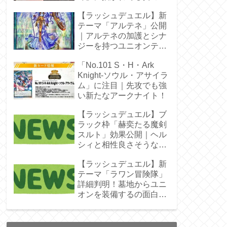
じゃん！
【ラッシュデュエル】新
テーマ「アルテネ」公開
｜アルテネの加護とシナ
ジーを持つユニオンテー
マ登場
「No.101 S・H・Ark
Knight-ソウル・アサイラ
ム」に注目｜先攻でも強
い新たなアークナイト！
【ラッシュデュエル】ブ
ラック枠「赫奕たる魔剣
スルト」効果公開｜ヘル
シィと相性良さそうなレ
ベル4
【ラッシュデュエル】新
テーマ「ラワン冒険隊」
詳細判明！墓地からユニ
オンを装備するの面白そ
うね