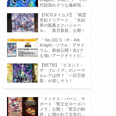
代役張れそうな逸材現
る！
【OCGタイムズ】「精霊
世妃ドリアード」「氷結
界の龍胤エクハジャー
ル」「真月新規」公開！
「 No.101 S・H・Ark
Knight－ソウル・アサイ
ラム」新規公開！先1で
も強いアークナイトだ
ぁ！
【BETB】『ビヨンド・
ザ・ブレイブ』のノーマ
ルレアは何？「一日万倍
龍」が楽しそう！
「ドミナス・パージ」サ
ポート「聖王女ローズパ
メラ」公開｜「聖王の粉
砕」に描かれてる女の子