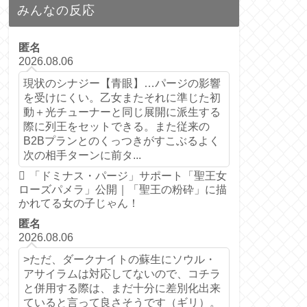
みんなの反応
匿名
2026.08.06
現状のシナジー【青眼】…パージの影響
を受けにくい。乙女またそれに準じた初
動＋光チューナーと同じ展開に派生する
際に列王をセットできる。また従来の
B2Bプランとのくっつきがすこぶるよく
次の相手ターンに前タ...
「ドミナス・パージ」サポート「聖王女
ローズパメラ」公開｜「聖王の粉砕」に描
かれてる女の子じゃん！
匿名
2026.08.06
>ただ、ダークナイトの蘇生にソウル・
アサイラムは対応してないので、コチラ
と併用する際は、まだ十分に差別化出来
ていると言って良さそうです（ギリ）。