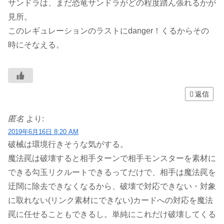
サンドラは、まだ恐竜サンドラがどの程度踏ん張れるかが
見所。
このレギュレーションのラストにdanger！くるからその
時にそなえる。
返信
匿名
より:
2019年6月16日 8:20 AM
破械は環境行きそうな気がする。
魔法罠は破壊すると相手ターンで相手モンスターを素材に
できる勾玉リクルートできるってだけで、相手は魔法罠を
迂闊に除去できなくなるから、破壊で対応できない・対象
に取れない(リンク素材にできない)カードへの対応を魔法
罠に任せることもできるし。単純にこれだけ破壊してくる