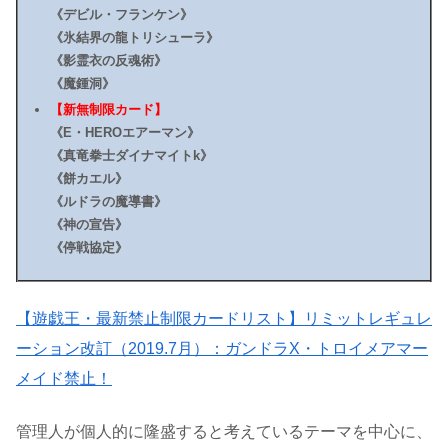
《デビル・フランケン》
《氷結界の龍トリシューラ》
《影霊衣の反魂術》
《魔鍾洞》
【新無制限カード】
《E・HEROエアーマン》
《真竜拳士ダイナマイトk》
《餅カエル》
《ルドラの魔導書》
《神の宣告》
《停戦協定》
【遊戯王・最新禁止制限カードリスト】リミットレギュレ
ーション改訂（2019.7月）：ガンドラX・トロイメアマー
メイド禁止！
管理人が個人的に隆盛すると考えているテーマを中心に、