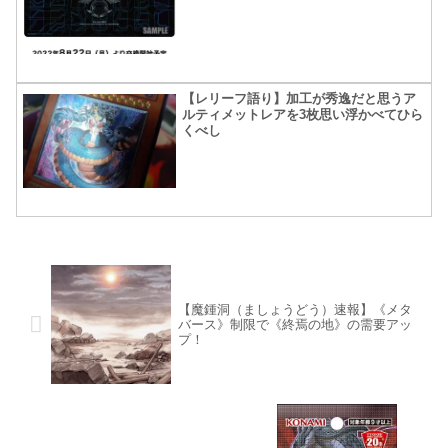
【レリーフ語り】加工が秀逸だと思うア
ルティメットレアを3枚思い浮かべてひら
くべし
【魔鍾洞（ましょうどう）速報】《メタ
バース》制限で《終焉の地》の需要アッ
プ！