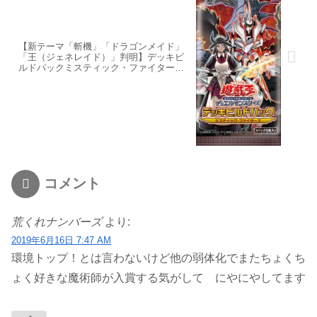
【新テーマ「斬機」「ドラゴンメイド」
「王（ジェネレイド）」判明】デッキビ
ルドパックミスティック・ファイターズ
収録
コメント
荒くれナンバーズ
より:
2019年6月16日 7:47 AM
環境トップ！とは言わないけど他の弱体化でまたちょくち
ょく好きな魔術師が入賞する気がして にやにやしてます