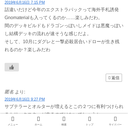
2019年6月16日 7:15 PM
話違いだけど今年のエクストラパックって海外手札誘発
Gnomaterialも入ってくるのか……楽しみだわ。
間のデッキビルドもドラゴンっぽいしメイドは悪魔っぽい
し結構デッキの流れが速そうな感じだよ。
そして、10月にダグレと一撃必殺居合いドローが生き残
れるのか？楽しみだわ
返信
匿名
より:
2019年6月16日 9:27 PM
サブテラーとオルターが増えるとこの２つに有利つけられ
るトリックスターが来るのではないでしょうか
やはり罠ビの天敵は１にライトステージで２にレッドリブ
メニュー
ホーム
検索
トップ
サイドバー