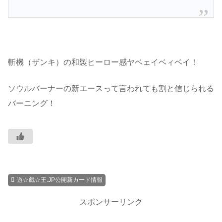
斬機（ザンキ）の和製ヒーロー感ヤベェイベィベイ！
ソウルバーナーの新エースって言われても割と信じられる
バーニング！
遊☆戯☆王.JP公開新カード情報
スポンサーリンク