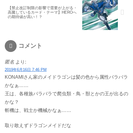
【禁止改訂制限の影響で需要が上がる・
高騰しているカード・テーマ】HEROへ
の期待値が高い！？
コメント
匿名
より:
2019年6月16日 7:46 PM
KONAMIさん家のメイドラゴンは髪の色から属性バラバラ
かなぁ……
王は、各種族バラバラで爬虫類・鳥・獣とかの王が出るの
かな？
斬機は、戦士か機械かなぁ……
取り敢えずドラゴンメイドだな