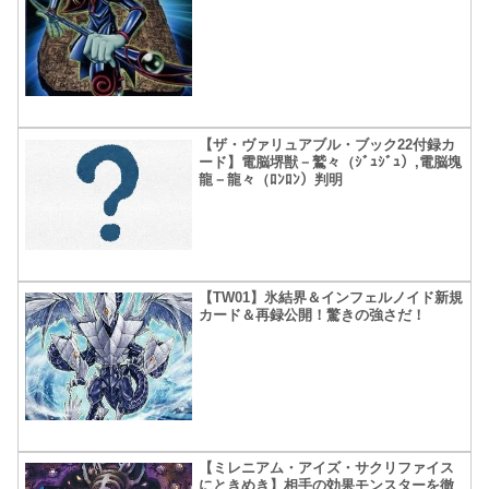
【ザ・ヴァリュアブル・ブック22付録カ
ード】電脳堺獣－鷲々（ｼﾞｭｼﾞｭ）,電脳塊
龍－龍々（ﾛﾝﾛﾝ）判明
【TW01】氷結界＆インフェルノイド新規
カード＆再録公開！驚きの強さだ！
【ミレニアム・アイズ・サクリファイス
にときめき】相手の効果モンスターを徹