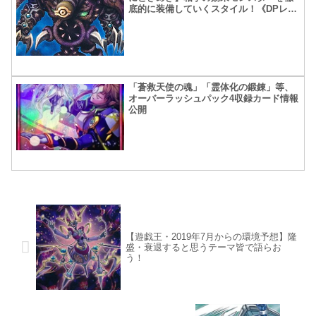
底的に装備していくスタイル！《DPレジ
ェンドデュエリスト編2》
「蒼救天使の魂」「霊体化の鍛錬」等、
オーバーラッシュパック4収録カード情報
公開
【遊戯王・2019年7月からの環境予想】隆
盛・衰退すると思うテーマ皆で語らお
う！