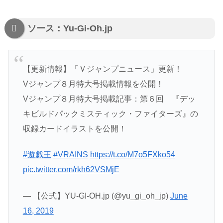
ソース：Yu-Gi-Oh.jp
【更新情報】「Ｖジャンプニュース」更新！
Vジャンプ８月特大号掲載情報を公開！
Vジャンプ８月特大号掲載記事：第６回 『デッ
キビルドパックミスティック・ファイターズ』の
収録カードイラストを公開！
#遊戯王
#VRAINS
https://t.co/M7o5FXko54
pic.twitter.com/rkh62VSMjE
— 【公式】YU-GI-OH.jp (@yu_gi_oh_jp)
June
16, 2019