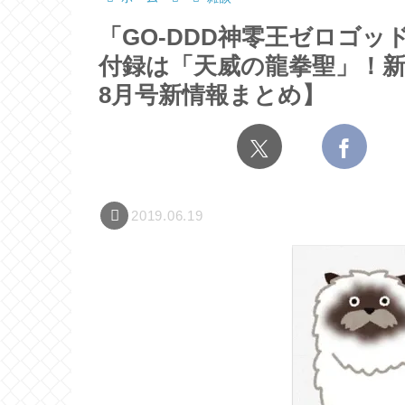
「GO-DDD神零王ゼロゴ
付録は「天威の龍拳聖」！新
8月号新情報まとめ】
2019.06.19