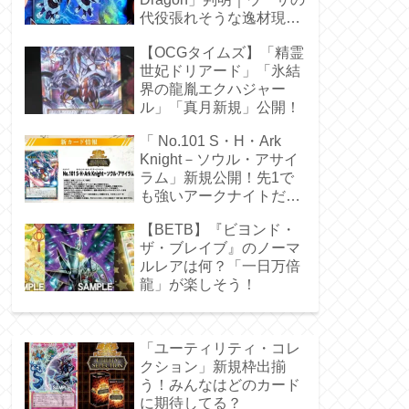
代役張れそうな逸材現
る！
【OCGタイムズ】「精霊
世妃ドリアード」「氷結
界の龍胤エクハジャー
ル」「真月新規」公開！
「 No.101 S・H・Ark
Knight－ソウル・アサイ
ラム」新規公開！先1で
も強いアークナイトだ
ぁ！
【BETB】『ビヨンド・
ザ・ブレイブ』のノーマ
ルレアは何？「一日万倍
龍」が楽しそう！
「ユーティリティ・コレ
クション」新規枠出揃
う！みんなはどのカード
に期待してる？