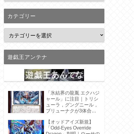
カテゴリー
遊戯王アンテナ
「氷結界の龍胤 エクハジ
ャール」に注目｜トリシ
ューラ，グングニール，
ブリューナクが3体合
体！
【オッドアイズ新規】
「Odd-Eyes Override
Dragon」判明｜ウーサの