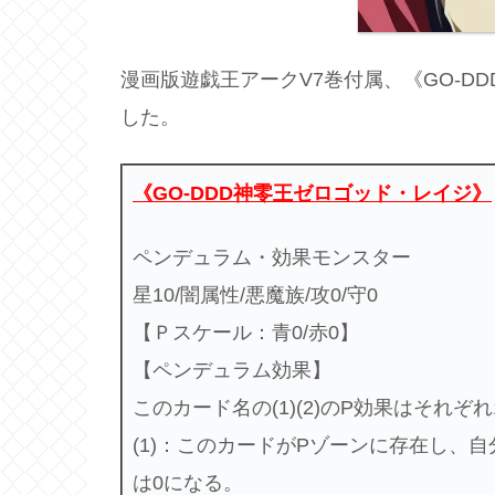
漫画版遊戯王アークV7巻付属、《GO-D
した。
《GO-DDD神零王ゼロゴッド・レイジ》
ペンデュラム・効果モンスター
星10/闇属性/悪魔族/攻0/守0
【Ｐスケール：青0/赤0】
【ペンデュラム効果】
このカード名の(1)(2)のP効果はそれ
(1)：このカードがPゾーンに存在し、
は0になる。