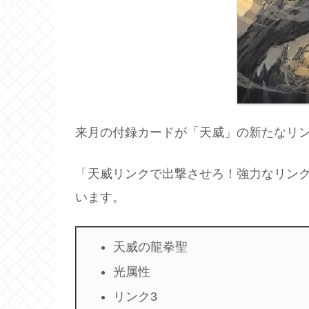
来月の付録カードが「天威」の新たなリ
「天威リンクで出撃させろ！強力なリン
います。
天威の龍拳聖
光属性
リンク3