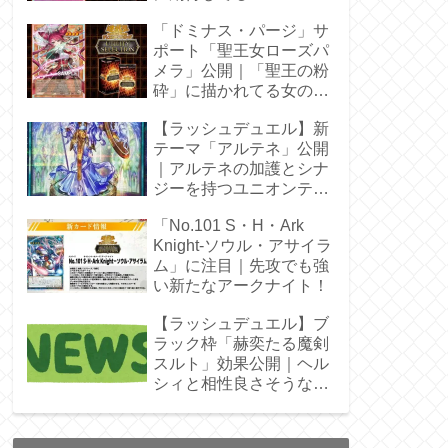
「ドミナス・パージ」サ
ポート「聖王女ローズパ
メラ」公開｜「聖王の粉
砕」に描かれてる女の子
じゃん！
【ラッシュデュエル】新
テーマ「アルテネ」公開
｜アルテネの加護とシナ
ジーを持つユニオンテー
マ登場
「No.101 S・H・Ark
Knight-ソウル・アサイラ
ム」に注目｜先攻でも強
い新たなアークナイト！
【ラッシュデュエル】ブ
ラック枠「赫奕たる魔剣
スルト」効果公開｜ヘル
シィと相性良さそうなレ
ベル4