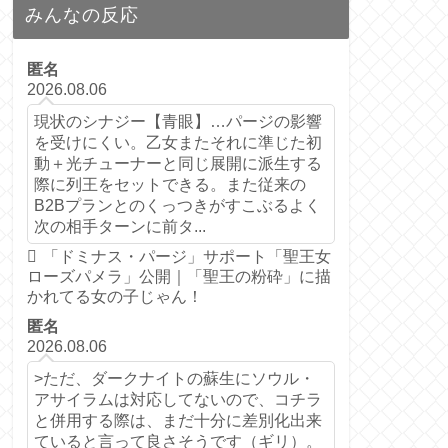
みんなの反応
匿名
2026.08.06
現状のシナジー【青眼】…パージの影響
を受けにくい。乙女またそれに準じた初
動＋光チューナーと同じ展開に派生する
際に列王をセットできる。また従来の
B2Bプランとのくっつきがすこぶるよく
次の相手ターンに前タ...
「ドミナス・パージ」サポート「聖王女
ローズパメラ」公開｜「聖王の粉砕」に描
かれてる女の子じゃん！
匿名
2026.08.06
>ただ、ダークナイトの蘇生にソウル・
アサイラムは対応してないので、コチラ
と併用する際は、まだ十分に差別化出来
ていると言って良さそうです（ギリ）。