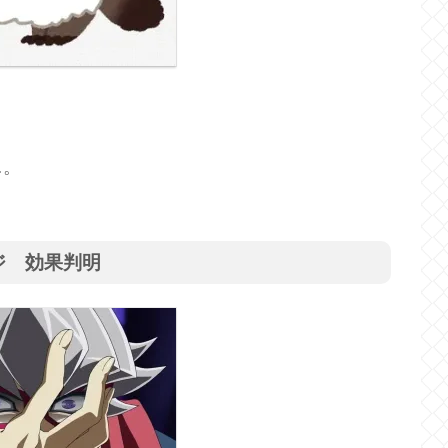
…。
ジ 効果判明