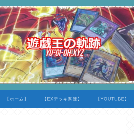
【ホーム】
【EXデッキ関連】
【YOUTUBE】