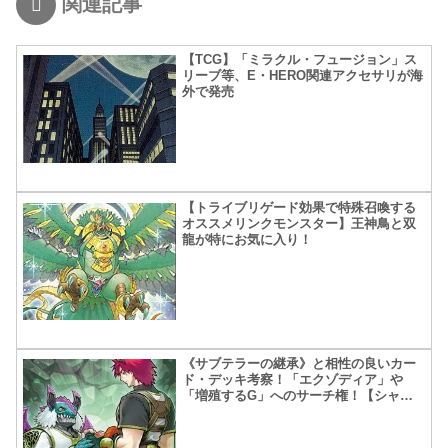
関連記事
【TCG】「ミラクル・フュージョン」ス
リーブ等、E・HERO関連アクセサリが海
外で発売
【トライブリゲード効果で特殊召喚する
オススメリンクモンスター】王神鳥と双
龍が特にお気に入り！
《サブテラーの継承》と相性の良いカー
ド・デッキ考察！「エクゾディア」や
「増殖するG」へのサーチ権！【シャド
ール・ティンダングルへの影響】