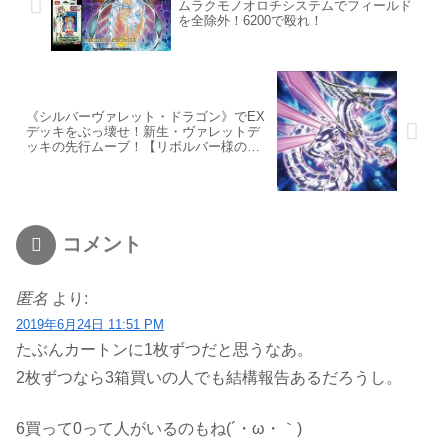
ムラクモノオロチシステムでフィールド
を全除外！6200で殴れ！
《シルバーヴァレット・ドラゴン》でEX
デッキをぶっ壊せ！新生・ヴァレットデ
ッキの先行ムーブ！【リボルバー様の良
き力】
コメント
匿名
より:
2019年6月24日 11:51 PM
たぶんカートンに1枚ずつだと思うなあ。
2枚ずつなら3箱買いの人でも結構報告あるだろうし。
6買って0って人がいるのもね(´・ω・｀)