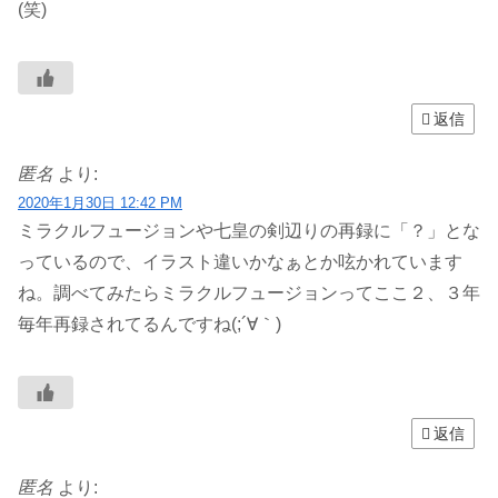
(笑)
返信
匿名
より:
2020年1月30日 12:42 PM
ミラクルフュージョンや七皇の剣辺りの再録に「？」とな
っているので、イラスト違いかなぁとか呟かれています
ね。調べてみたらミラクルフュージョンってここ２、３年
毎年再録されてるんですね(;´∀｀)
返信
匿名
より: