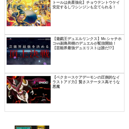
トールは炎星強化】チョウテントウケイ
安定するしワシンジンも立てられる！
【遊戯王デュエルリンクス】Mr.シャチホ
コvs副島和樹のデュエルが配信開始！
【芸能界最強デュエリストは誰だ!?】
【ベクタースケアデーモンの圧倒的なイ
ラストアド力】賢さステータス高そうな
悪魔