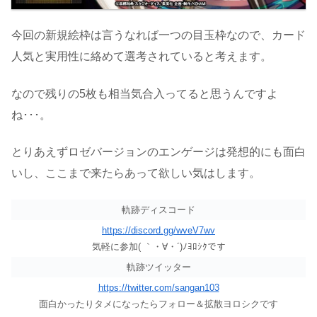
今回の新規絵枠は言うなれば一つの目玉枠なので、カード
人気と実用性に絡めて選考されていると考えます。
なので残りの5枚も相当気合入ってると思うんですよ
ね･･･。
とりあえずロゼバージョンのエンゲージは発想的にも面白
いし、ここまで来たらあって欲しい気はします。
軌跡ディスコード
https://discord.gg/wveV7wv
気軽に参加( ｀・∀・´)ﾉﾖﾛｼｸです
軌跡ツイッター
https://twitter.com/sangan103
面白かったりタメになったらフォロー＆拡散ヨロシクです