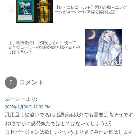
【レアコレゴールド】閃刀起動－エンゲ
ージがスーパーレア枠で再録決定！
【手札誘発娘】《朔夜しぐれ》使って
る？ヴェーラーや無限泡影と比べるとや
っぱり辛い？
コメント
ルーシー
より:
2020年1月30日 12:32 PM
汎用且つ絵違いであれば誘発娘以外でも需要は高そうです
ね(さすがに誘発娘たちほどではないでしょうが)
ロゼバージョンは欲しいというより見てみたい気はします