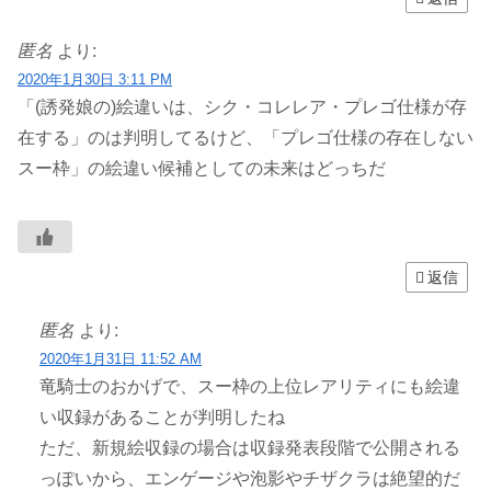
匿名
より:
2020年1月30日 3:11 PM
「(誘発娘の)絵違いは、シク・コレレア・プレゴ仕様が存
在する」のは判明してるけど、「プレゴ仕様の存在しない
スー枠」の絵違い候補としての未来はどっちだ
返信
匿名
より:
2020年1月31日 11:52 AM
竜騎士のおかげで、スー枠の上位レアリティにも絵違
い収録があることが判明したね
ただ、新規絵収録の場合は収録発表段階で公開される
っぽいから、エンゲージや泡影やチザクラは絶望的だ