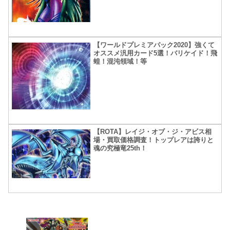
【ワールドプレミアパック2020】強くて
オススメ汎用カード5選！バリケイド！飛
蝗！混沌領域！等
【ROTA】レイジ・オブ・ジ・アビス相
場・買取価格調査！トップレアは誇りと
魂の究極竜25th！