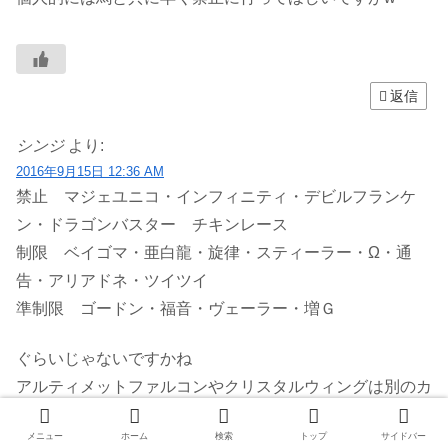
返信
シンジ
より:
2016年9月15日 12:36 AM
禁止 マジェユニコ・インフィニティ・デビルフランケ
ン・ドラゴンバスター チキンレース
制限 ベイゴマ・亜白龍・旋律・スティーラー・Ω・通
告・アリアドネ・ツイツイ
準制限 ゴードン・福音・ヴェーラー・増Ｇ
ぐらいじゃないですかね
アルティメットファルコンやクリスタルウィングは別のカ
ードを使えば簡単に出ますけど
メニュー
ホーム
検索
トップ
サイドバー
それでもΩ３連打やマジェ、ＡＢＣは暴れ過ぎ