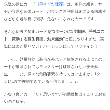
永遠の禁止カード
《早すぎた埋葬》
は、条件の緩さ、サー
チが容易な装備カード、バウンス再利用戦術による凶悪性
などから危険視（実際に危ない）されたカードです。
そんな伝説の禁止カードを
”1ターンに1度制限、手札コス
ト、変動する蘇生範囲、効果無効”
と正にやりすぎた（実
際にはまだ足りない）バージョンにしてリファイン！！
しかし、効果無効は装備が外れると解除される上にこのカ
ードが破壊されてもモンスターは破壊されない安全蘇
生・・・と、様々な危険要素を持ってはいますが、1ター
ンに1度で抑制できていると信じましょう。
かなり良いカードだと思いますが初動価格はそこそこお安
めのご様子。