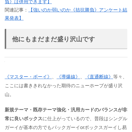
負》は併用できます】
関連記事：
【強いのか弱いのか《拮抗勝負》アンケート結
果発表】
他にもまだまだ盛り沢山です
《マスター・ボーイ》
、
《導爆線》
、
《直通断線》
等々、
ここには書ききれなかった期待のニューホープが盛り沢
山。
新規テーマ・既存テーマ強化・汎用カードのバランスが非
常に良いボックス
に仕上がっているので、普段はシングル
ガーイが基本の方でもパックガーイorボックスガーイし易