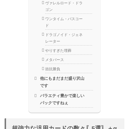
ヴァレルロード・ドラ
ゴン
ワンタイム・パスコー
ド
ドラゴノイド・ジェネ
レーター
やりすぎた埋葬
メタバース
拮抗勝負
他にもまだまだ盛り沢山
です
バラエティ豊かで楽しい
パックですねぇ
超強力な汎用カードの数々〖5選〗＋α