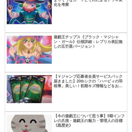
化を考察
遊戯王チップス《ブラック・マジシャ
ン・ガール》仕様詳細：レプリカ表記無
しの五芒星バージョン！
【Ｖジャンプ応募者全員サービスパック
届きました】20thシクの「ハーピィの羽
根箒」美しい！初期キズ情報などをお届
け！【20th ANNIVERSARY SECRET
SELECTION】
【今の遊戯王について思う事】9期インフ
レの爪痕・遊戯王の魅力・管理人の目標
《黒歴史》