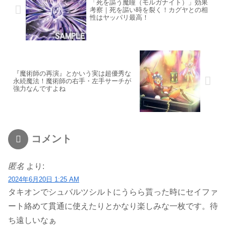
「死を謳う魔瞳（モルガナイト）」効果
考察｜死を謳い時を裂く！カグヤとの相
性はヤッパリ最高！
『魔術師の再演』とかいう実は超優秀な
永続魔法！魔術師の右手・左手サーチが
強力なんですよね
コメント
匿名
より:
2024年6月20日 1:25 AM
タキオンでシュバルツシルトにうらら貰った時にセイファ
ート絡めて貫通に使えたりとかなり楽しみな一枚です。待
ち遠しいなぁ