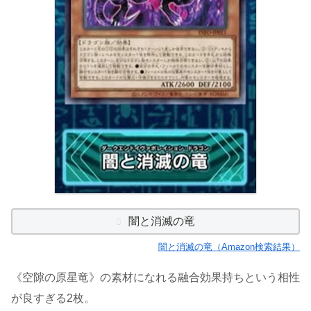
闇と消滅の竜
闇と消滅の竜（Amazon検索結果）
《空隙の原星竜》の素材になれる融合効果持ちという相性
が良すぎる2枚。