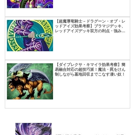
【超魔導竜騎士－ドラグーン・オブ・レ
ッドアイズ効果考察】ブラマジデッキ、
レッドアイズデッキ双方の利点・強みを
考える！真紅眼融合から出て来るのはホ
ント強いよね
【ダイプレクサ・キマイラ効果考察】簡
易融合対応の超技巧派！魔法・罠をけん
制しながら墓地回収までこなす凄い奴！