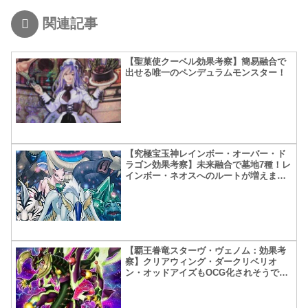
関連記事
【聖菓使クーベル効果考察】簡易融合で
出せる唯一のペンデュラムモンスター！
【究極宝玉神レインボー・オーバー・ド
ラゴン効果考察】未来融合で墓地7種！レ
インボー・ネオスへのルートが増えまし
た
【覇王眷竜スターヴ・ヴェノム：効果考
察】クリアウィング・ダークリベリオ
ン・オッドアイズもOCG化されそうです
ね！