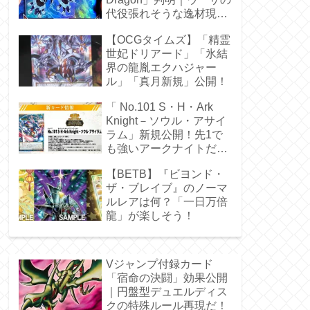
代役張れそうな逸材現
る！
【OCGタイムズ】「精霊
世妃ドリアード」「氷結
界の龍胤エクハジャー
ル」「真月新規」公開！
「 No.101 S・H・Ark
Knight－ソウル・アサイ
ラム」新規公開！先1で
も強いアークナイトだ
ぁ！
【BETB】『ビヨンド・
ザ・ブレイブ』のノーマ
ルレアは何？「一日万倍
龍」が楽しそう！
Vジャンプ付録カード
「宿命の決闘」効果公開
｜円盤型デュエルディス
クの特殊ルール再現だ！