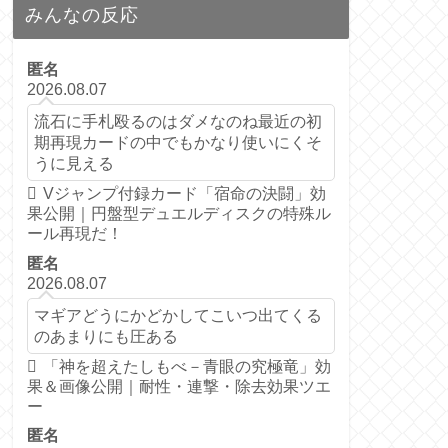
みんなの反応
匿名
2026.08.07
流石に手札殴るのはダメなのね最近の初
期再現カードの中でもかなり使いにくそ
うに見える
Vジャンプ付録カード「宿命の決闘」効
果公開｜円盤型デュエルディスクの特殊ル
ール再現だ！
匿名
2026.08.07
マギアどうにかどかしてこいつ出てくる
のあまりにも圧ある
「神を超えたしもべ－青眼の究極竜」効
果＆画像公開｜耐性・連撃・除去効果ツエ
ー
匿名