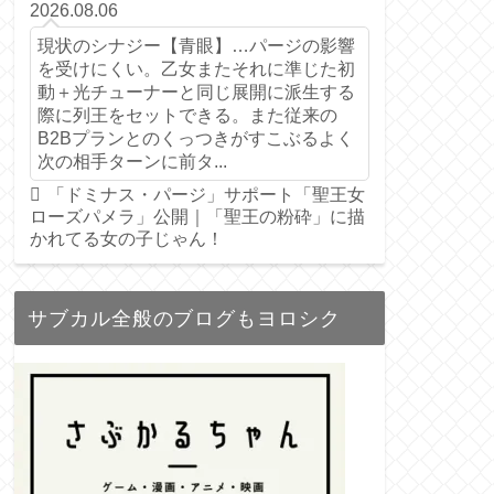
2026.08.06
現状のシナジー【青眼】…パージの影響
を受けにくい。乙女またそれに準じた初
動＋光チューナーと同じ展開に派生する
際に列王をセットできる。また従来の
B2Bプランとのくっつきがすこぶるよく
次の相手ターンに前タ...
「ドミナス・パージ」サポート「聖王女
ローズパメラ」公開｜「聖王の粉砕」に描
かれてる女の子じゃん！
サブカル全般のブログもヨロシク