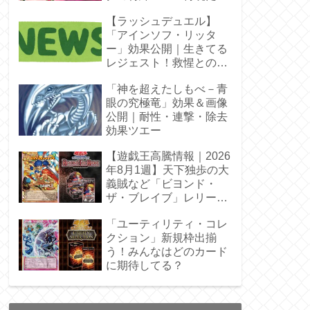
【ラッシュデュエル】
「アインソフ・リッタ
ー」効果公開｜生きてる
レジェスト！救惺との相
性◎
「神を超えたしもべ－青
眼の究極竜」効果＆画像
公開｜耐性・連撃・除去
効果ツエー
【遊戯王高騰情報｜2026
年8月1週】天下独歩の大
義賊など「ビヨンド・
ザ・ブレイブ」レリーフ
枠を調査
「ユーティリティ・コレ
クション」新規枠出揃
う！みんなはどのカード
に期待してる？