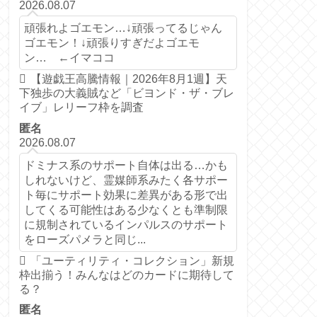
2026.08.07
頑張れよゴエモン…↓頑張ってるじゃん
ゴエモン！↓頑張りすぎだよゴエモ
ン… ←イマココ
【遊戯王高騰情報｜2026年8月1週】天
下独歩の大義賊など「ビヨンド・ザ・ブレ
イブ」レリーフ枠を調査
匿名
2026.08.07
ドミナス系のサポート自体は出る…かも
しれないけど、霊媒師系みたく各サポー
ト毎にサポート効果に差異がある形で出
してくる可能性はある少なくとも準制限
に規制されているインパルスのサポート
をローズパメラと同じ...
「ユーティリティ・コレクション」新規
枠出揃う！みんなはどのカードに期待して
る？
匿名