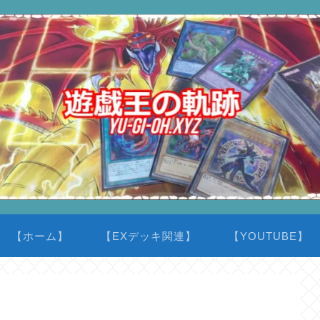
【ホーム】
【EXデッキ関連】
【YOUTUBE】