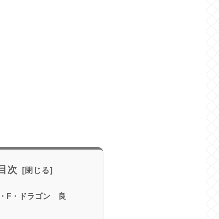
目次
・F・ドラゴン 良