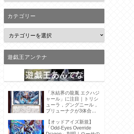
カテゴリー
遊戯王アンテナ
「氷結界の龍胤 エクハジ
ャール」に注目｜トリシ
ューラ，グングニール，
ブリューナクが3体合
体！
【オッドアイズ新規】
「Odd-Eyes Override
Dragon」判明｜ウーサの