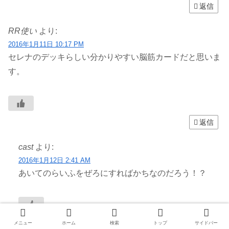
返信
RR使い
より:
2016年1月11日 10:17 PM
セレナのデッキらしい分かりやすい脳筋カードだと思いま
す。
返信
cast
より:
2016年1月12日 2:41 AM
あいてのらいふをぜろにすればかちなのだろう！？
返信
メニュー
ホーム
検索
トップ
サイドバー