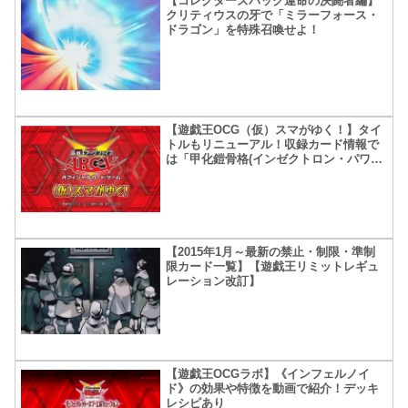
【コレクターズパック運命の決闘者編】
クリティウスの牙で「ミラーフォース・
ドラゴン」を特殊召喚せよ！
【遊戯王OCG（仮）スマがゆく！】タイ
トルもリニューアル！収録カード情報で
は「甲化鎧骨格(インゼクトロン・パワー
ド)」「ユニコールの影霊衣(ネクロス)」
が公開
【2015年1月～最新の禁止・制限・準制
限カード一覧】【遊戯王リミットレギュ
レーション改訂】
【遊戯王OCGラボ】《インフェルノイ
ド》の効果や特徴を動画で紹介！デッキ
レシピあり