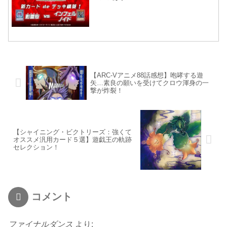
【ARC-Vアニメ88話感想】咆哮する遊
矢…素良の願いを受けてクロウ渾身の一
撃が炸裂！
【シャイニング・ビクトリーズ：強くて
オススメ汎用カード５選】遊戯王の軌跡
セレクション！
コメント
ファイナルダンス
より: