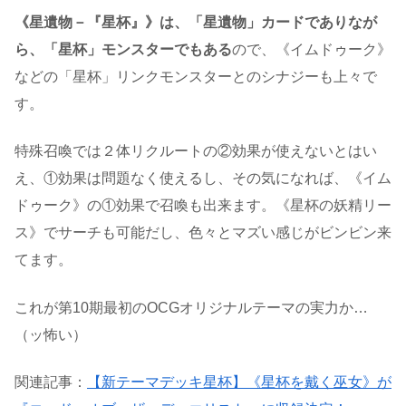
《星遺物－『星杯』》は、「星遺物」カードでありなが
ら、「星杯」モンスターでもある
ので、《イムドゥーク》
などの「星杯」リンクモンスターとのシナジーも上々で
す。
特殊召喚では２体リクルートの②効果が使えないとはい
え、①効果は問題なく使えるし、その気になれば、《イム
ドゥーク》の①効果で召喚も出来ます。《星杯の妖精リー
ス》でサーチも可能だし、色々とマズい感じがビンビン来
てます。
これが第10期最初のOCGオリジナルテーマの実力か…
（ッ怖い）
関連記事：
【新テーマデッキ星杯】《星杯を戴く巫女》が