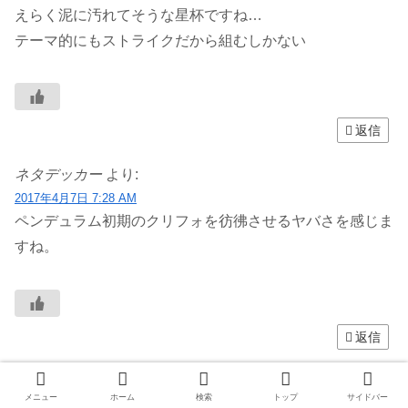
えらく泥に汚れてそうな星杯ですね…
テーマ的にもストライクだから組むしかない
返信
ネタデッカー
より:
2017年4月7日 7:28 AM
ペンデュラム初期のクリフォを彷彿させるヤバさを感じま
すね。
返信
匿名
より:
メニュー
ホーム
検索
トップ
サイドバー
2017年4月7日 8:51 AM