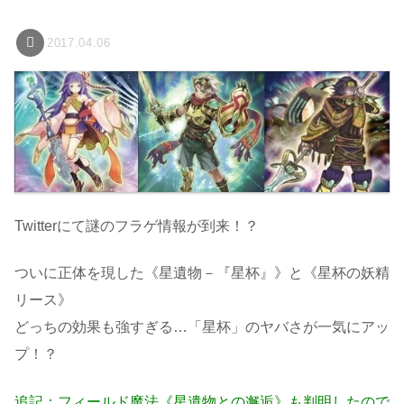
2017.04.06
Twitterにて謎のフラゲ情報が到来！？
ついに正体を現した《星遺物－『星杯』》と《星杯の妖精
リース》
どっちの効果も強すぎる…「星杯」のヤバさが一気にアッ
プ！？
追記：フィールド魔法《星遺物との邂逅》も判明したので