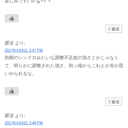
楽しみです| ‾᷄ω‾᷅)و✧ｸﾞｯ
返信
匿名
より:
2017年4月6日 3:47 PM
初期のシンクロみたいな調整不足故の強さとかじゃなく
て、明らかに調整された強さ。初っ端からこれとか先が思
いやられるな。
返信
匿名
より:
2017年4月6日 3:48 PM