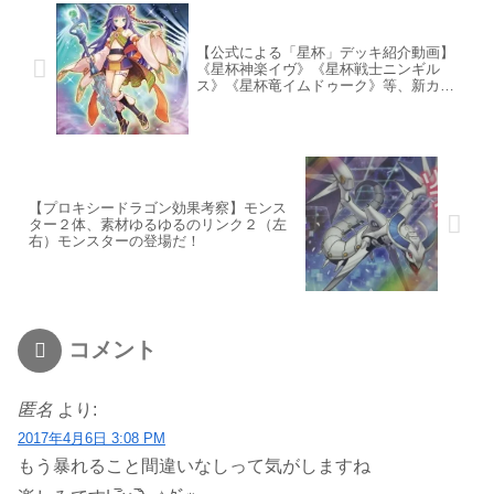
【公式による「星杯」デッキ紹介動画】
《星杯神楽イヴ》《星杯戦士ニンギル
ス》《星杯竜イムドゥーク》等、新カー
ド大量！
【プロキシードラゴン効果考察】モンス
ター２体、素材ゆるゆるのリンク２（左
右）モンスターの登場だ！
コメント
匿名
より:
2017年4月6日 3:08 PM
もう暴れること間違いなしって気がしますね