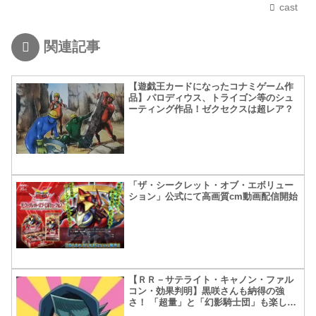
cast
関連記事
【遊戯王カードになったコナミゲーム作
品】パロディウス、トライゴン等のシュ
ーティング作品！ゼクセクスは超レア？
「ザ・シークレット・オブ・エボリュー
ション」公式にて高画質cm動画配信開始
【ＲＲ－サテライト・キャノン・ファル
コン・効果判明】黒咲さんも納得の強
さ！ 「超量」と「幻影騎士団」も楽しみ
です！