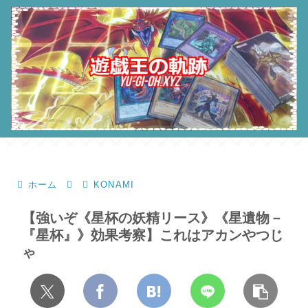
ホーム
KONAMI
【強いぞ《星杯の妖精リース》《星遺物－
『星杯』》効果考察】これはアカンやつじ
ゃ