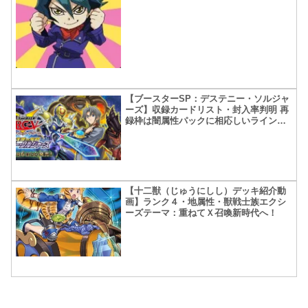
【ブースターSP：デステニー・ソルジャ
ーズ】収録カードリスト・封入率判明 再
録枠は闇属性パックに相応しいラインナ
ップだね！
【十二獣（じゅうにしし）デッキ紹介動
画】ランク４・地属性・獣戦士族エクシ
ーズテーマ：重ねてＸ召喚新時代へ！