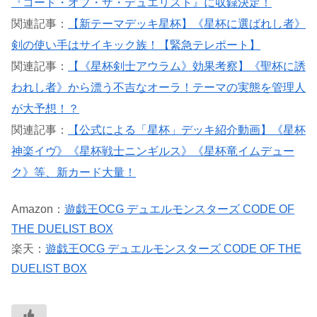
『コード・オブ・ザ・デュエリスト』に収録決定！
関連記事：
【新テーマデッキ星杯】《星杯に選ばれし者》
剣の使い手はサイキック族！【緊急テレポート】
関連記事：
【《星杯剣士アウラム》効果考察】《聖杯に誘
われし者》から漂う不吉なオーラ！テーマの実態を管理人
が大予想！？
関連記事：
【公式による「星杯」デッキ紹介動画】《星杯
神楽イヴ》《星杯戦士ニンギルス》《星杯竜イムデュー
ク》等、新カード大量！
Amazon：
遊戯王OCG デュエルモンスターズ CODE OF
THE DUELIST BOX
楽天：
遊戯王OCG デュエルモンスターズ CODE OF THE
DUELIST BOX