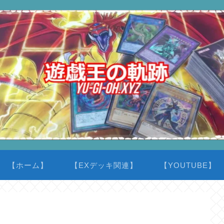
【ホーム】
【EXデッキ関連】
【YOUTUBE】