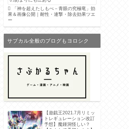
「神を超えたしもべ－青眼の究極竜」効
果＆画像公開｜耐性・連撃・除去効果ツエ
ー
サブカル全般のブログもヨロシク
【遊戯王2021.7月リミッ
トレギュレーション改訂
予想】魔鍾洞怪しい？