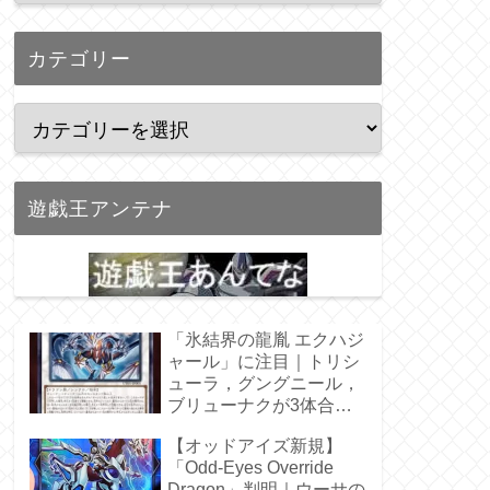
カテゴリー
遊戯王アンテナ
「氷結界の龍胤 エクハジ
ャール」に注目｜トリシ
ューラ，グングニール，
ブリューナクが3体合
体！
【オッドアイズ新規】
「Odd-Eyes Override
Dragon」判明｜ウーサの