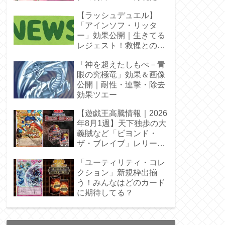
【ラッシュデュエル】
「アインソフ・リッタ
ー」効果公開｜生きてる
レジェスト！救惺との相
性◎
「神を超えたしもべ－青
眼の究極竜」効果＆画像
公開｜耐性・連撃・除去
効果ツエー
【遊戯王高騰情報｜2026
年8月1週】天下独歩の大
義賊など「ビヨンド・
ザ・ブレイブ」レリーフ
枠を調査
「ユーティリティ・コレ
クション」新規枠出揃
う！みんなはどのカード
に期待してる？