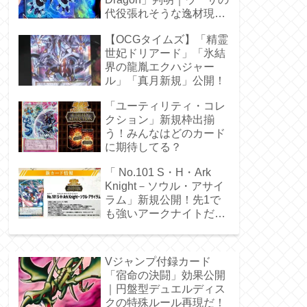
代役張れそうな逸材現
る！
【OCGタイムズ】「精霊
世妃ドリアード」「氷結
界の龍胤エクハジャー
ル」「真月新規」公開！
「ユーティリティ・コレ
クション」新規枠出揃
う！みんなはどのカード
に期待してる？
「 No.101 S・H・Ark
Knight－ソウル・アサイ
ラム」新規公開！先1で
も強いアークナイトだ
ぁ！
Vジャンプ付録カード
「宿命の決闘」効果公開
｜円盤型デュエルディス
クの特殊ルール再現だ！