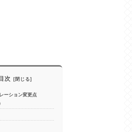
目次
レーション変更点
用）