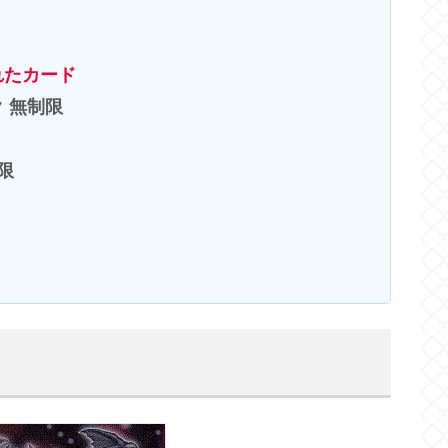
れたカード
 無制限
限