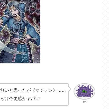
は無いと思ったが《マジテン》……
ちゃけ今更感がヤバい
Dat.