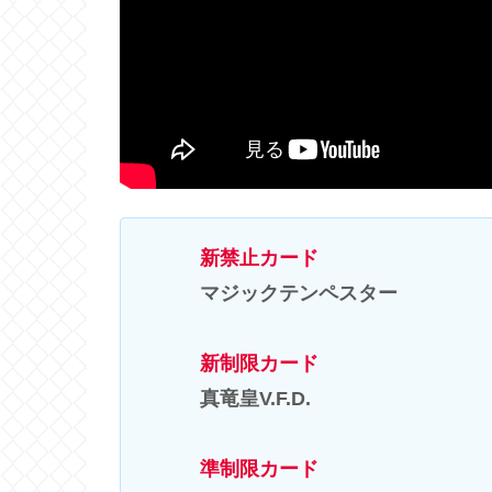
新禁止カード
マジックテンペスター
新制限カード
真竜皇V.F.D.
準制限カード