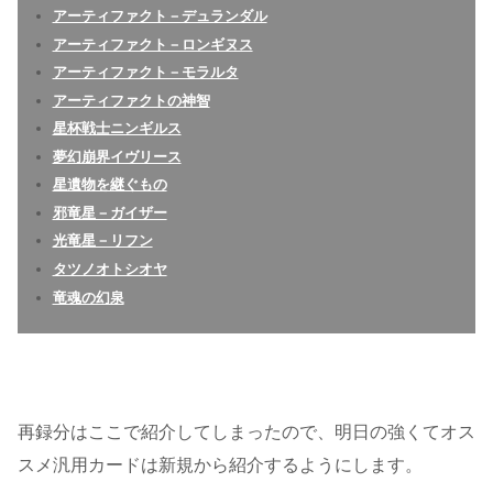
アーティファクト－デュランダル
アーティファクト－ロンギヌス
アーティファクト－モラルタ
アーティファクトの神智
星杯戦士ニンギルス
夢幻崩界イヴリース
星遺物を継ぐもの
邪竜星－ガイザー
光竜星－リフン
タツノオトシオヤ
竜魂の幻泉
再録分はここで紹介してしまったので、明日の強くてオス
スメ汎用カードは新規から紹介するようにします。