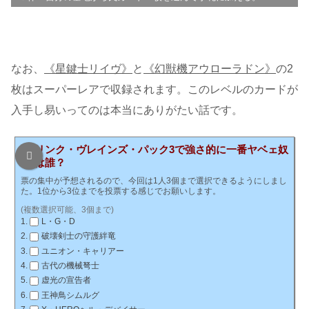
なお、
《星鍵士リイヴ》
と
《幻獣機アウローラドン》
の2
枚はスーパーレアで収録されます。このレベルのカードが
入手し易いってのは本当にありがたい話です。
リンク・ヴレインズ・パック3で強さ的に一番ヤベェ奴
は誰？
票の集中が予想されるので、今回は1人3個まで選択できるようにしまし
た。1位から3位までを投票する感じでお願いします。
(複数選択可能、3個まで)
L・G・D
破壊剣士の守護絆竜
ユニオン・キャリアー
古代の機械弩士
虚光の宣告者
王神鳥シムルグ