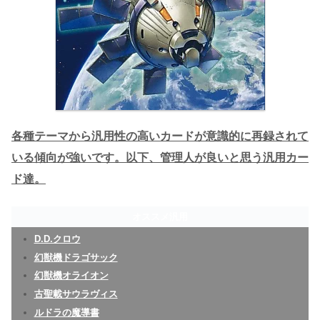
各種テーマから汎用性の高いカードが意識的に再録されて
いる傾向が強いです。以下、管理人が良いと思う汎用カー
ド達。
オススメ汎用
D.D.クロウ
幻獣機ドラゴサック
幻獣機オライオン
古聖載サウラヴィス
ルドラの魔導書