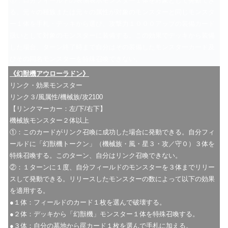
①：自分フィールドの表側表示モンスター１体を対象として発動でき
る。元々の種族または元々の属性が対象のモンスターと同じモンスタ
ー１体を手札・デッキから選び、攻撃力１０００アップの装備カード
扱いとして対象のモンスターに装備する。この効果でデッキから装備
した場合、ターン終了時まで自分はその装備したモンスターカード及
びその同名モンスターを特殊召喚できない。
《幻獣機アウローラドン》
リンク・効果モンスター
リンク３/風属性/機械族/攻2100
【リンクマーカー：左/下/右下】
機械族モンスター２体以上
①：このカードがリンク召喚に成功した場合に発動できる。自分フィ
ールドに「幻獣機トークン」（機械族・風・星３・攻／守０）３体を
特殊召喚する。このターン、自分はリンク召喚できない。
②：１ターンに１度、自分フィールドのモンスターを３体までリリー
スして発動できる。リリースしたモンスターの数によって以下の効果
を適用する。
●１体：フィールドのカード１枚を選んで破壊する。
●２体：デッキから「幻獣機」モンスター１体を特殊召喚する。
●３体：自分の墓地から罠カード１枚を選んで手札に加える。