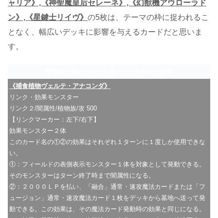
ャリア》,《神聖魔皇后セレーネ》,《幻獣機アウローラド
ン》,《星鍵士リイヴ》
の5枚は、テーマの枠に捉われるこ
となく、幅広いデッキに影響を与えるカードだと思いま
す。
管理人が特にやばいと思っている奴らの効果
《捕食植物ヴェルテ・アナコンダ》
リンク・効果モンスター
リンク２/闇属性/植物族/攻 500
【リンクマーカー：左下/右下】
効果モンスター２体
このカード名の①②の効果はそれぞれ１ターンに１度しか使用できな
い。
①：フィールドの表側表示モンスター１体を対象として発動できる。
そのモンスターはターン終了時まで闇属性になる。
②：２０００ＬＰを払い、「融合」通常・速攻魔法カードまたは「フ
ュージョン」通常・速攻魔法カード１枚をデッキから墓地へ送って発
動できる。この効果は、その魔法カード発動時の効果と同じになる。