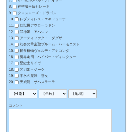
X・HEROヘル・デバイサー
神聖魔皇后セレーネ
クロスローズ・ドラゴン
レプティレス・エキドゥーナ
幻獣機アウローラドン
武神姫－アハシマ
アーティファクト－ダグザ
幻奏の華楽聖ブルーム・ハーモニスト
捕食植物ヴェルデ・アナコンダ
魔界劇団－ハイパー・ディレクター
星鍵士リイヴ
閃刀姫－ジーク
零氷の魔妖－雪女
天威龍－サハスラーラ
コメント