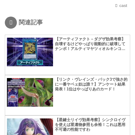
cast
関連記事
【アーティファクト－ダグザ効果考察】
自壊するけどやっぱり能動的に破壊して
ナンボ！アルティマヤツィオルキンコン
ボ面白そう（タイミング逃すので出来ま
せんでした）
【リンク・ヴレインズ・パック3で強さ的
に一番ヤベェ奴は誰？】アンケート結果
発表！1位はやっぱりあのカード！
【星鍵士リイヴ効果考察】シンクロイヴ
を使えば星遺物参照も余裕！これは悪用
不可避の性能ですわ