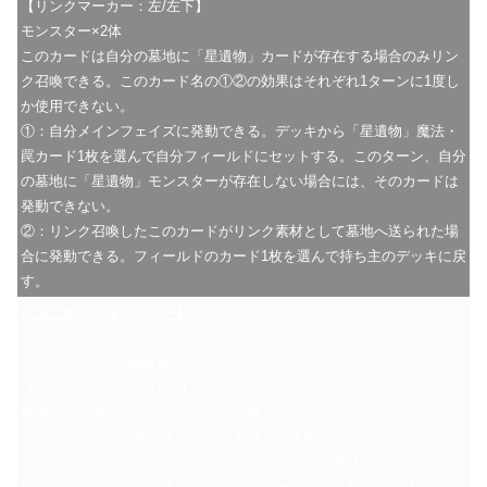
【リンクマーカー：左/左下】
モンスター×2体
このカードは自分の墓地に「星遺物」カードが存在する場合のみリン
ク召喚できる。このカード名の①②の効果はそれぞれ1ターンに1度し
か使用できない。
①：自分メインフェイズに発動できる。デッキから「星遺物」魔法・
罠カード1枚を選んで自分フィールドにセットする。このターン、自分
の墓地に「星遺物」モンスターが存在しない場合には、そのカードは
発動できない。
②：リンク召喚したこのカードがリンク素材として墓地へ送られた場
合に発動できる。フィールドのカード1枚を選んで持ち主のデッキに戻
す。
《ユニオン・キャリアー》
リンク・効果モンスター
リンク２/光属性/機械族/攻1000
【リンクマーカー：右/下】
種族または属性が同じモンスター２体
このカード名の効果は１ターンに１度しか使用できない。
このカードはリンク召喚されたターンにはリンク素材にできない。