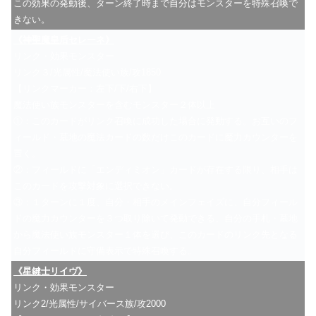
この効果の発動後、ターン終了時まで自分はモンスターを特殊召喚で
きない。
《神聖魔皇后セレーネ》
リンク・効果モンスター
リンク３/光属性/魔法使い族/攻1850
【リンクマーカー：左下/下/右下】
魔法使い族モンスターを含むモンスター２体以上
①：このカードがリンク召喚に成功した場合に発動する。お互いのフ
ィールド・墓地の魔法カードの数だけこのカードに魔力カウンターを
置く。
②：フィールドに「エンディミオン」カードが存在する限り、相手は
このカードを攻撃対象に選択できない。
③：１ターンに１度、自分・相手のメインフェイズに、自分フィール
ドの魔力カウンターを３つ取り除いて発動できる。自分の手札・墓地
から魔法使い族モンスター１体を選び、このカードのリンク先となる
自分フィールドに守備表示で特殊召喚する。
《星鍵士リイヴ》
リンク・効果モンスター
リンク2/光属性/サイバース族/攻2000