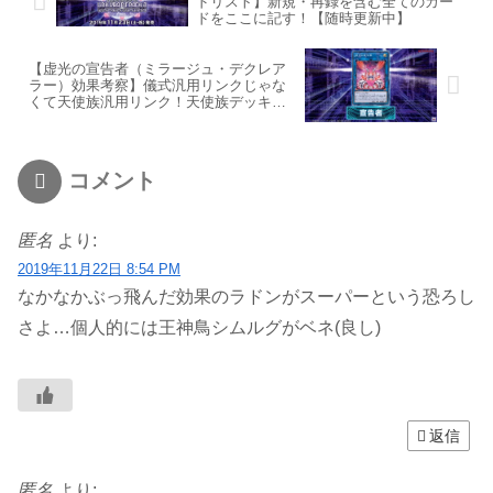
ドリスト】新規・再録を含む全てのカー
ドをここに記す！【随時更新中】
【虚光の宣告者（ミラージュ・デクレア
ラー）効果考察】儀式汎用リンクじゃな
くて天使族汎用リンク！天使族デッキに
雑に宣告者の因子を取り込もう！
コメント
匿名
より:
2019年11月22日 8:54 PM
なかなかぶっ飛んだ効果のラドンがスーパーという恐ろし
さよ…個人的には王神鳥シムルグがベネ(良し)
返信
匿名
より: