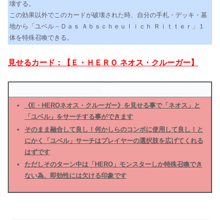
壊する。
この効果以外でこのカードが破壊された時、自分の手札・デッキ・墓
地から「ユベル－Ｄａｓ Ａｂｓｃｈｅｕｌｉｃｈ Ｒｉｔｔｅｒ」１
体を特殊召喚できる。
見せるカード：【Ｅ・ＨＥＲＯ ネオス・クルーガー】
活用法
《E・HEROネオス・クルーガー》を見せる事で「ネオス」と
「ユベル」をサーチする事ができます
そのまま融合して良し！何かしらのコンボに使用して良し！と
にかく「ユベル」サーチはプレイヤーの選択肢を広げてくれる
はずです
ただしそのターン中は「HERO」モンスターしか特殊召喚でき
ない為、即効性には欠ける印象です