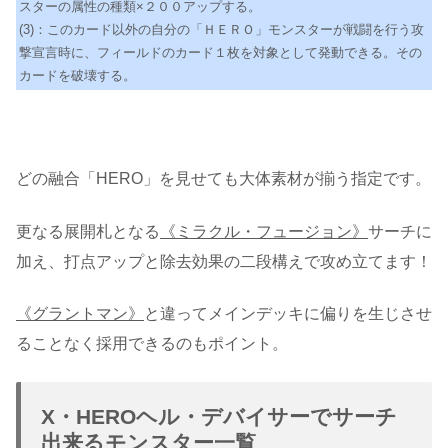
スターの属性の種類×２００アップする。
(3)：このカード以外の自分の「ＨＥＲＯ」モンスターが戦闘を行う攻
撃宣言時に、フィールドのカード１枚を対象として発動できる。その
カードを破壊する。
どの融合「HERO」を見せても大体素材が揃う指定です。
更なる展開札となる
《ミラクル・フュージョン》
サーチに
加え、打点アップと除去効果の二段構えで攻め立てます！
《グラントマン》
と違ってメインデッキに偏りを生じさせ
ることなく採用できるのもポイント。
X・HEROヘル・デバイサーでサーチ
出来るモンスター一覧