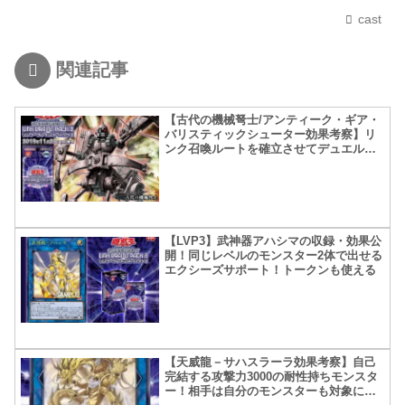
cast
関連記事
【古代の機械弩士/アンティーク・ギア・
バリスティックシューター効果考察】リ
ンク召喚ルートを確立させてデュエルエ
ンドに持ち込め！壁等無駄よ！無駄無駄
無駄！
【LVP3】武神器アハシマの収録・効果公
開！同じレベルのモンスター2体で出せる
エクシーズサポート！トークンも使える
【天威龍－サハスラーラ効果考察】自己
完結する攻撃力3000の耐性持ちモンスタ
ー！相手は自分のモンスターも対象にと