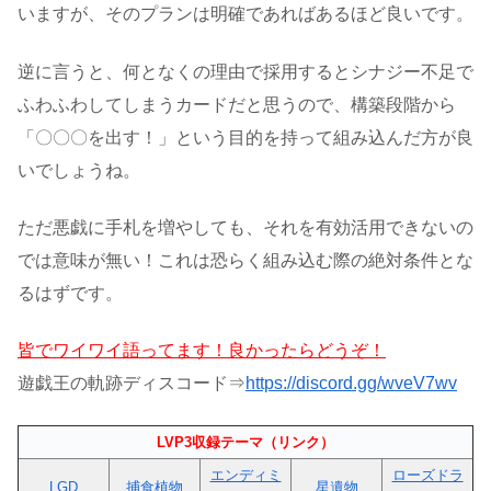
いますが、そのプランは明確であればあるほど良いです。
逆に言うと、何となくの理由で採用するとシナジー不足で
ふわふわしてしまうカードだと思うので、構築段階から
「〇〇〇を出す！」という目的を持って組み込んだ方が良
いでしょうね。
ただ悪戯に手札を増やしても、それを有効活用できないの
では意味が無い！これは恐らく組み込む際の絶対条件とな
るはずです。
皆でワイワイ語ってます！良かったらどうぞ！
遊戯王の軌跡ディスコード⇒
https://discord.gg/wveV7wv
LVP3収録テーマ（リンク）
エンディミ
ローズドラ
LGD
捕食植物
星遺物