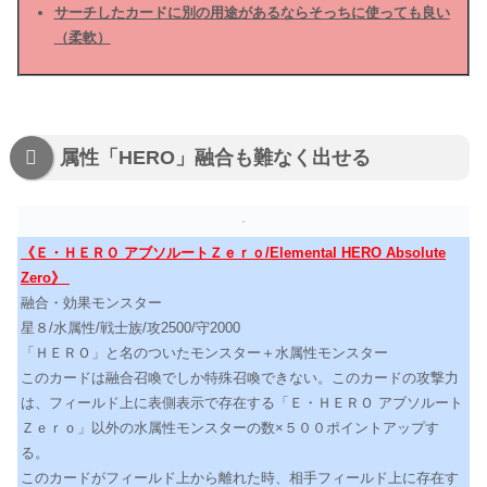
サーチしたカードに別の用途があるならそっちに使っても良い
（柔軟）
属性「HERO」融合も難なく出せる
《Ｅ・ＨＥＲＯ アブソルートＺｅｒｏ/Elemental HERO Absolute
Zero》
融合・効果モンスター
星８/水属性/戦士族/攻2500/守2000
「ＨＥＲＯ」と名のついたモンスター＋水属性モンスター
このカードは融合召喚でしか特殊召喚できない。このカードの攻撃力
は、フィールド上に表側表示で存在する「Ｅ・ＨＥＲＯ アブソルート
Ｚｅｒｏ」以外の水属性モンスターの数×５００ポイントアップす
る。
このカードがフィールド上から離れた時、相手フィールド上に存在す