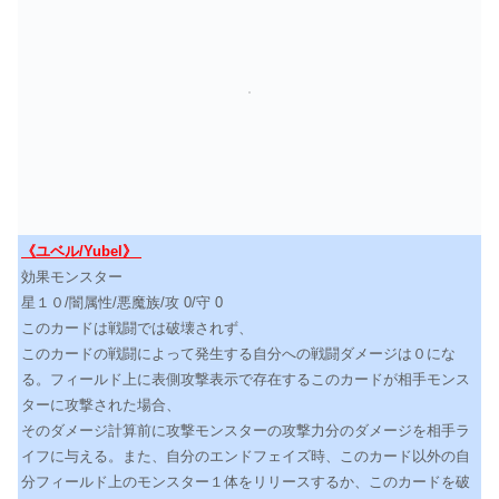
《ユベル/Yubel》
効果モンスター
星１０/闇属性/悪魔族/攻 0/守 0
このカードは戦闘では破壊されず、
このカードの戦闘によって発生する自分への戦闘ダメージは０にな
る。フィールド上に表側攻撃表示で存在するこのカードが相手モンス
ターに攻撃された場合、
そのダメージ計算前に攻撃モンスターの攻撃力分のダメージを相手ラ
イフに与える。また、自分のエンドフェイズ時、このカード以外の自
分フィールド上のモンスター１体をリリースするか、このカードを破