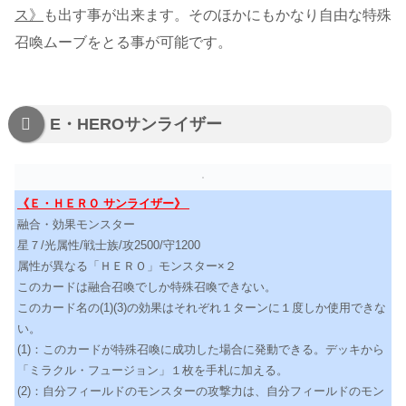
ス》
も出す事が出来ます。そのほかにもかなり自由な特殊
召喚ムーブをとる事が可能です。
E・HEROサンライザー
《Ｅ・ＨＥＲＯ サンライザー》
融合・効果モンスター
星７/光属性/戦士族/攻2500/守1200
属性が異なる「ＨＥＲＯ」モンスター×２
このカードは融合召喚でしか特殊召喚できない。
このカード名の(1)(3)の効果はそれぞれ１ターンに１度しか使用できな
い。
(1)：このカードが特殊召喚に成功した場合に発動できる。デッキから
「ミラクル・フュージョン」１枚を手札に加える。
(2)：自分フィールドのモンスターの攻撃力は、自分フィールドのモン