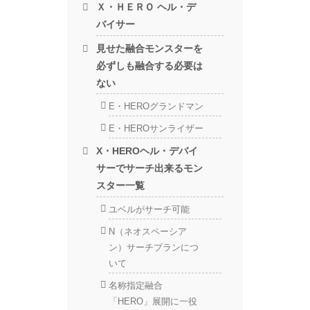
Ｘ・ＨＥＲＯ ヘル・デ
バイサー
見せた融合モンスターを
必ずしも融合する必要は
ない
E・HEROグランドマン
E・HEROサンライザー
X・HEROヘル・デバイ
サーでサーチ出来るモン
スター一覧
ユベルがサーチ可能
N（ネオスペーシア
ン）サーチプランにつ
いて
名称指定融合
「HERO」展開に一役