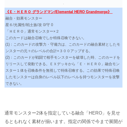
《Ｅ・ＨＥＲＯ グランドマン/Elemental HERO Grandmerge》
融合・効果モンスター
星６/光属性/戦士族/攻 0/守 0
「ＨＥＲＯ」通常モンスター×２
このカードは融合召喚でしか特殊召喚できない。
(1)：このカードの攻撃力・守備力は、このカードの融合素材としたモ
ンスターの元々のレベルの合計×３００アップする。
(2)：このカードが戦闘で相手モンスターを破壊した時、このカードを
リリースして発動できる。ＥＸデッキから「Ｅ・ＨＥＲＯ」融合モン
スター１体を召喚条件を無視して特殊召喚する。この効果で特殊召喚
したモンスターは自身のレベル以下のレベルを持つモンスターを攻撃
できない。
通常モンスター2体を指定している融合「HERO」を見せ
るともれなく素材が揃います。指定の関係で今まで展開が