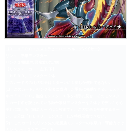
《Ｘ・ＨＥＲＯエクストラヒーロー ヘル・デバイサー》
リンク・効果モンスター
リンク２/闇属性/悪魔族/攻1700
【リンクマーカー：左下/下】
「ＨＥＲＯ」モンスター２体
このカード名の(1)の効果は１ターンに１度しか使用できない。
(1)：このカードがリンク召喚に成功した場合に発動できる。ＥＸデッ
キの「ＨＥＲＯ」融合モンスター１体を相手に見せ、そのモンスター
にカード名が記されている融合素材モンスターを２体までデッキから
手札に加える（同名カードは１枚まで）。この効果を発動するター
ン、自分は「ＨＥＲＯ」モンスターしか特殊召喚できない。
(2)：このカードのリンク先の悪魔族モンスターの攻撃力・守備力はそ
のレベル×１００アップする。