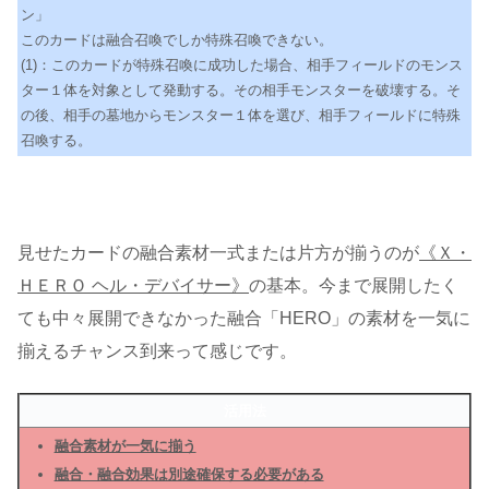
ン」
このカードは融合召喚でしか特殊召喚できない。
(1)：このカードが特殊召喚に成功した場合、相手フィールドのモンス
ター１体を対象として発動する。その相手モンスターを破壊する。そ
の後、相手の墓地からモンスター１体を選び、相手フィールドに特殊
召喚する。
見せたカードの融合素材一式または片方が揃うのが
《Ｘ・
ＨＥＲＯ ヘル・デバイサー》
の基本。今まで展開したく
ても中々展開できなかった融合「HERO」の素材を一気に
揃えるチャンス到来って感じです。
活用法
融合素材が一気に揃う
融合・融合効果は別途確保する必要がある