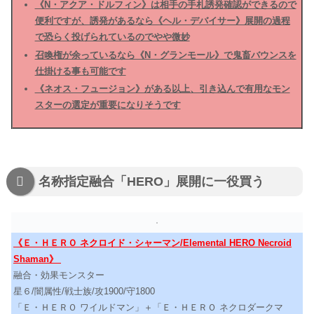
《N・アクア・ドルフィン》は相手の手札誘発確認ができるので
便利ですが、誘発があるなら《ヘル・デバイサー》展開の過程
で恐らく投げられているのでやや微妙
召喚権が余っているなら《N・グランモール》で鬼畜バウンスを
仕掛ける事も可能です
《ネオス・フュージョン》がある以上、引き込んで有用なモン
スターの選定が重要になりそうです
名称指定融合「HERO」展開に一役買う
《Ｅ・ＨＥＲＯ ネクロイド・シャーマン/Elemental HERO Necroid
Shaman》
融合・効果モンスター
星６/闇属性/戦士族/攻1900/守1800
「Ｅ・ＨＥＲＯ ワイルドマン」＋「Ｅ・ＨＥＲＯ ネクロダークマ