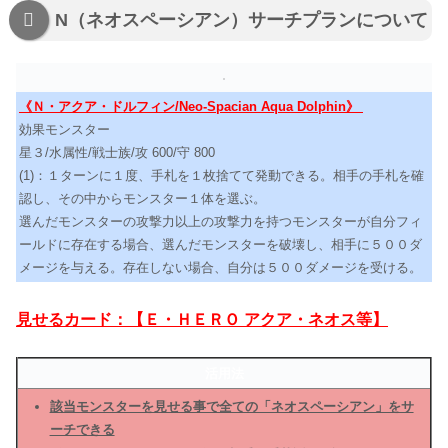
N（ネオスペーシアン）サーチプランについて
《Ｎ・アクア・ドルフィン/Neo-Spacian Aqua Dolphin》
効果モンスター
星３/水属性/戦士族/攻 600/守 800
(1)：１ターンに１度、手札を１枚捨てて発動できる。相手の手札を確
認し、その中からモンスター１体を選ぶ。
選んだモンスターの攻撃力以上の攻撃力を持つモンスターが自分フィ
ールドに存在する場合、選んだモンスターを破壊し、相手に５００ダ
メージを与える。存在しない場合、自分は５００ダメージを受ける。
見せるカード：【Ｅ・ＨＥＲＯ アクア・ネオス等】
活用法
該当モンスターを見せる事で全ての「ネオスペーシアン」をサ
ーチできる