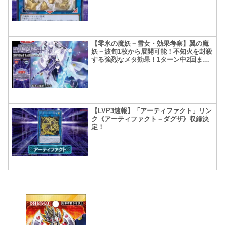
れなくなる？
【零氷の魔妖－雪女・効果考察】翼の魔
妖－波旬1枚から展開可能！不知火を封殺
する強烈なメタ効果！1ターン中2回まで
テキストの暴力！
【LVP3速報】「アーティファクト」リン
ク《アーティファクト－ダグザ》収録決
定！