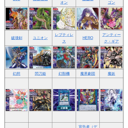
オン
ゴン
レプティレ
アンティー
破壊剣
ユニオン
HERO
ス
ク・ギア
幻想
閃刀姫
幻獣機
魔界劇団
魔妖
宣告者（デ