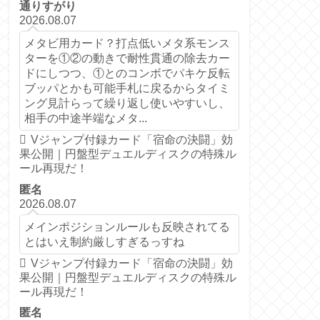
通りすがり
2026.08.07
メタビ用カード？打点低いメタ系モンス
ターを①②の動きで耐性貫通の除去カー
ドにしつつ、①とのコンボでパキケ反転
ブッパとかも可能手札に戻るからタイミ
ング見計らって繰り返し使いやすいし、
相手の中途半端なメタ...
Vジャンプ付録カード「宿命の決闘」効
果公開｜円盤型デュエルディスクの特殊ル
ール再現だ！
匿名
2026.08.07
メインポジションルールも反映されてる
とはいえ制約厳しすぎるっすね
Vジャンプ付録カード「宿命の決闘」効
果公開｜円盤型デュエルディスクの特殊ル
ール再現だ！
匿名