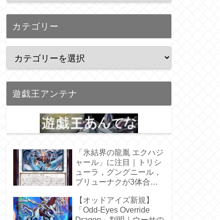
カテゴリー
遊戯王アンテナ
「氷結界の龍胤 エクハジ
ャール」に注目｜トリシ
ューラ，グングニール，
ブリューナクが3体合
体！
【オッドアイズ新規】
「Odd-Eyes Override
Dragon」判明｜ウーサの