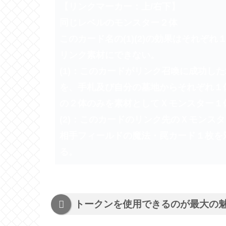
【リンクマーカー：上/右下】
同じレベルのモンスター２体
このカード名の(1)(2)の効果はそれ
リンク素材にできない。
(1)：このカードがリンク召喚に成功し
を、手札及び自分の墓地からそれぞれ１
の２体のみを素材としてＸモンスター１
(2)：このカードのリンク先のＸモンス
相手フィールドの魔法・罠カード１枚を
る。
トークンを使用できるのが最大の