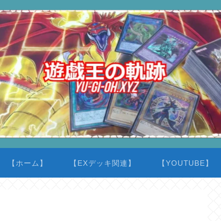
【ホーム】
【EXデッキ関連】
【YOUTUBE】