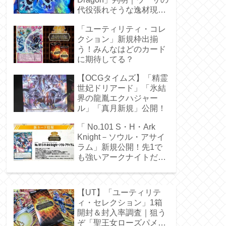
代役張れそうな逸材現
る！
「ユーティリティ・コレ
クション」新規枠出揃
う！みんなはどのカード
に期待してる？
【OCGタイムズ】「精霊
世妃ドリアード」「氷結
界の龍胤エクハジャー
ル」「真月新規」公開！
「 No.101 S・H・Ark
Knight－ソウル・アサイ
ラム」新規公開！先1で
も強いアークナイトだ
ぁ！
【UT】「ユーティリテ
ィ・セレクション」1箱
開封＆封入率調査｜狙う
ぞ「聖王女ローズパメ