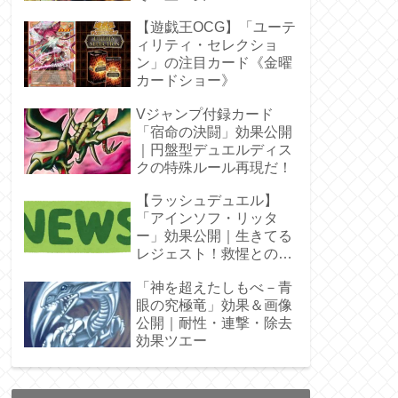
ラ」オバプリ
【遊戯王OCG】「ユーテ
ィリティ・セレクショ
ン」の注目カード《金曜
カードショー》
Vジャンプ付録カード
「宿命の決闘」効果公開
｜円盤型デュエルディス
クの特殊ルール再現だ！
【ラッシュデュエル】
「アインソフ・リッタ
ー」効果公開｜生きてる
レジェスト！救惺との相
性◎
「神を超えたしもべ－青
眼の究極竜」効果＆画像
公開｜耐性・連撃・除去
効果ツエー