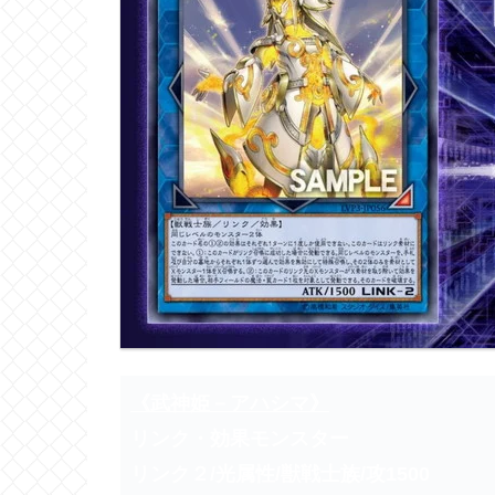
《武神姫－アハシマ》
リンク・効果モンスター
リンク２/光属性/獣戦士族/攻1500