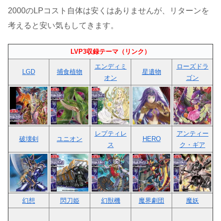
2000のLPコスト自体は安くはありませんが、リターンを
考えると安い気もしてきます。
LVP3収録テーマ（リンク）
エンディミ
ローズドラ
LGD
捕食植物
星遺物
オン
ゴン
レプティレ
アンティー
破壊剣
ユニオン
HERO
ス
ク・ギア
幻想
閃刀姫
幻獣機
魔界劇団
魔妖