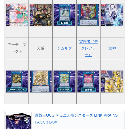
宣告者（デ
アーティフ
天威
シムルグ
クレアラ
武神
ァクト
ー）
遊戯王OCG デュエルモンスターズ LINK VRAINS
PACK 3 BOX