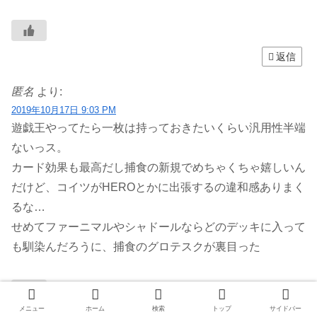
返信
匿名
より:
2019年10月17日 9:03 PM
遊戯王やってたら一枚は持っておきたいくらい汎用性半端
ないっス。
カード効果も最高だし捕食の新規でめちゃくちゃ嬉しいん
だけど、コイツがHEROとかに出張するの違和感ありまく
るな…
せめてファーニマルやシャドールならどのデッキに入って
も馴染んだろうに、捕食のグロテスクが裏目った
メニュー
ホーム
検索
トップ
サイドバー
返信