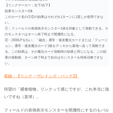
【リンクマーカー：左下/右下】
効果モンスター2体
このカード名の①②の効果はそれぞれ1ターンに1度しか使用できな
い。
①：フィールドの表側表示モンスター1体を対象として発動できる。そ
のモンスターはターン終了時まで闇属性になる。
②：2000LPを払い、「融合」通常・速攻魔法カードまたは「フュージ
ョン」通常・速攻魔法カード1枚をデッキから墓地へ送って発動でき
る。この効果は、その魔法カード発動時の効果と同じになる。この効
果の発動後、ターン終了時まで自分はモンスターを特殊召喚できな
い。
収録：【リンク・ヴレインズ・パック3】
待望の「捕食植物」リンクって感じですが、これ本当に強
いですね（直球）。
フィールドの表側表示モンスターを闇属性にするのもバル