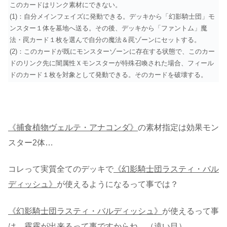
このカードはリンク素材にできない。
(1)：自分メインフェイズに発動できる。デッキから「幻影騎士団」モ
ンスター１体を墓地へ送る。その後、デッキから「ファントム」魔
法・罠カード１枚を選んで自分の魔法＆罠ゾーンにセットする。
(2)：このカードが既にモンスターゾーンに存在する状態で、このカー
ドのリンク先に闇属性Ｘモンスターが特殊召喚された場合、フィール
ドのカード１枚を対象として発動できる。そのカードを破壊する。
《捕食植物ヴェルテ・アナコンダ》
の素材指定は効果モン
スター2体…
コレって実質全てのデッキで
《幻影騎士団ラスティ・バル
ディッシュ》
が使えるようになるって事では？
《幻影騎士団ラスティ・バルディッシュ》
が使えるって事
は、霧霧が出来るって事ですからね…（遠い目）。