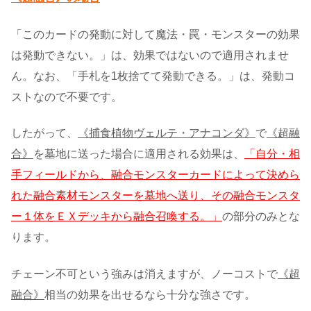
「このカードの発動に対して魔法・罠・モンスターの効果
は発動できない。」は、効果ではないので適用されませ
ん。なお、「手札を1枚捨てて発動できる。」は、発動コ
ストなので不要です。
したがって、
《捕食植物ヴェルテ・アナコンダ》
で
《超融
合》
を墓地に送った場合に適用される効果は、
「自分・相
手フィールドから、融合モンスターカードによって決めら
れた融合素材モンスターを墓地へ送り、その融合モンスタ
ー１体をＥＸデッキから融合召喚する。」
の部分のみとな
ります。
チェーン不可という強みは消えますが、ノーコストで
《超
融合》
相当の効果を出せるなら十分な強さです。