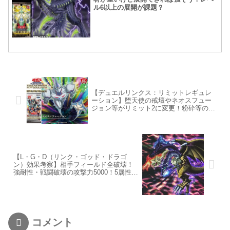
ル6以上の展開が課題？
【デュエルリンクス：リミットレギュレ
ーション】堕天使の戒壇やネオスフュー
ジョン等がリミット2に変更！粉砕等のス
キルにも変更が！？
【L・G・D（リンク・ゴッド・ドラゴ
ン）効果考察】相手フィールド全破壊！
強耐性・戦闘破壊の攻撃力5000！5属性に
拘らなくても強いのが良いね！
コメント