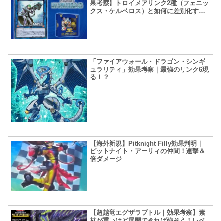
果考察】トロイメアリンク2種（フェニッ
クス・ケルベロス）と如何に差別化する
かが重要になりそう
「ファイアウォール・ドラゴン・シンギ
ュラリティ」効果考察｜最強のリンク6現
る！？
【海外新規】Pitknight Filly効果判明｜
ピットナイト・アーリィの仲間！連撃＆
倍ダメージ
【超越竜エグザラプトル｜効果考察】素
材が重いけど展開できれば強そう！レベ