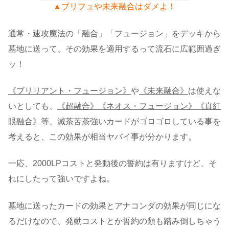
▲ブリフュや未来融合はダメよ！
通常・速攻魔法の「融合」「フュージョン」をデッキから
墓地に送って、その効果を適用するって流石に広範囲過ぎ
ッ！
《ブリリアント・フュージョン》
や
《未来融合》
は使えな
いとしても、
《超融合》《ネオス・フュージョン》《真紅
眼融合》
等、滅茶苦茶強いカードがゴロゴロしている事を
考えると、この効果が相当ヤバイ事が分かります。
一応、2000LPコストと発動後の誓約は有りますけど、そ
れにしたって強いですよね。
墓地に送ったカードの効果とアナコンダの効果が同じにな
るだけなので、発動コストとか誓約の類も踏み倒しちゃう