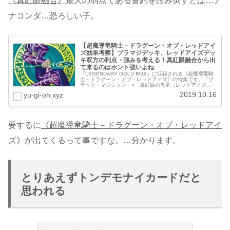
《真紅眼融合》
最大の弱点である誓約を踏み倒すとは…ア
ナコンダ…恐ろしい子。
【超魔導竜騎士－ドラグーン・オブ・レッドアイ
ズ効果考察】ブラマジデッキ、レッドアイズデッ
キ双方の利点・強みを考える！真紅眼融合から出
て来るのはホント強いよね
『LEGENDARY GOLD BOX』に収録される《超魔導竜騎
士－ドラグーン・オブ・レッドアイズ》の特集です。「ブ
ラック・マジシャン」×「真紅眼の黒竜（レッドアイズ・
ブラックドラゴン）」による融合という、今までありそう
2019.10.16
yu-gi-oh.xyz
で無かった夢の組み合...
要するに
《超魔導竜騎士－ドラグーン・オブ・レッドアイ
ズ》
が出てくるって事ですな。…分かります。
とりあえずトンデモナイカードだと
思われる