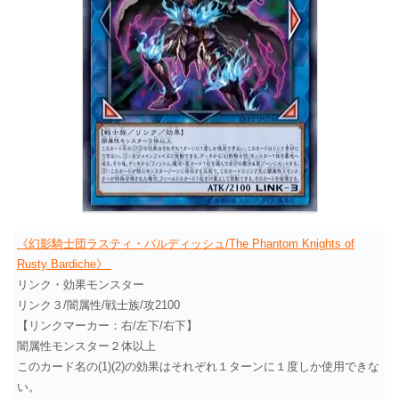
《幻影騎士団ラスティ・バルディッシュ/The Phantom Knights of
Rusty Bardiche》
リンク・効果モンスター
リンク３/闇属性/戦士族/攻2100
【リンクマーカー：右/左下/右下】
闇属性モンスター２体以上
このカード名の(1)(2)の効果はそれぞれ１ターンに１度しか使用できな
い。