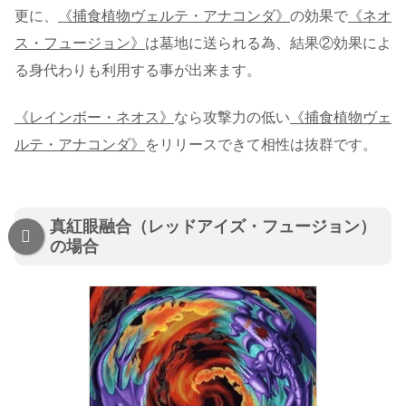
更に、
《捕食植物ヴェルテ・アナコンダ》
の効果で
《ネオ
ス・フュージョン》
は墓地に送られる為、結果②効果によ
る身代わりも利用する事が出来ます。
《レインボー・ネオス》
なら攻撃力の低い
《捕食植物ヴェ
ルテ・アナコンダ》
をリリースできて相性は抜群です。
真紅眼融合（レッドアイズ・フュージョン）
の場合