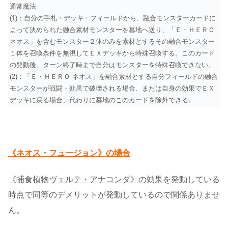
通常魔法
(1)：自分の手札・デッキ・フィールドから、融合モンスターカードに
よって決められた融合素材モンスターを墓地へ送り、「Ｅ・ＨＥＲＯ
ネオス」を含むモンスター２体のみを素材とするその融合モンスター
１体を召喚条件を無視してＥＸデッキから特殊召喚する。このカード
の発動後、ターン終了時まで自分はモンスターを特殊召喚できない。
(2)：「Ｅ・ＨＥＲＯ ネオス」を融合素材とする自分フィールドの融合
モンスターが戦闘・効果で破壊される場合、または自身の効果でＥＸ
デッキに戻る場合、代わりに墓地のこのカードを除外できる。
《ネオス・フュージョン》の場合
《捕食植物ヴェルテ・アナコンダ》
の効果を発動している
時点で同等のデメリットが発動しているので関係ありませ
ん。