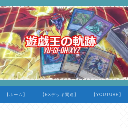
【ホーム】
【EXデッキ関連】
【YOUTUBE】