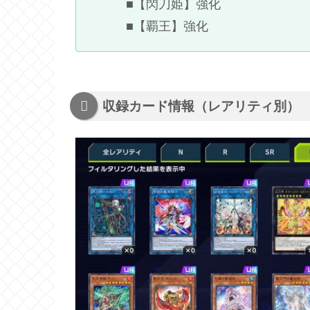
■【閃刀姫】強化
■【覇王】強化
収録カード情報（レアリティ別）