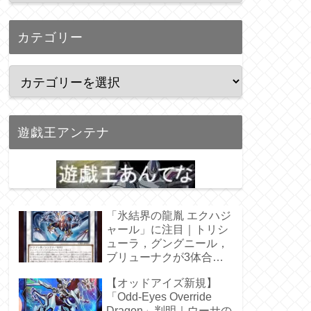
カテゴリー
遊戯王アンテナ
「氷結界の龍胤 エクハジ
ャール」に注目｜トリシ
ューラ，グングニール，
ブリューナクが3体合
体！
【オッドアイズ新規】
「Odd-Eyes Override
Dragon」判明｜ウーサの