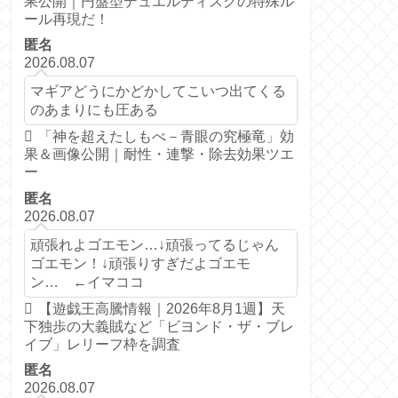
果公開｜円盤型デュエルディスクの特殊ル
ール再現だ！
匿名
2026.08.07
マギアどうにかどかしてこいつ出てくる
のあまりにも圧ある
「神を超えたしもべ－青眼の究極竜」効
果＆画像公開｜耐性・連撃・除去効果ツエ
ー
匿名
2026.08.07
頑張れよゴエモン…↓頑張ってるじゃん
ゴエモン！↓頑張りすぎだよゴエモ
ン… ←イマココ
【遊戯王高騰情報｜2026年8月1週】天
下独歩の大義賊など「ビヨンド・ザ・ブレ
イブ」レリーフ枠を調査
匿名
2026.08.07