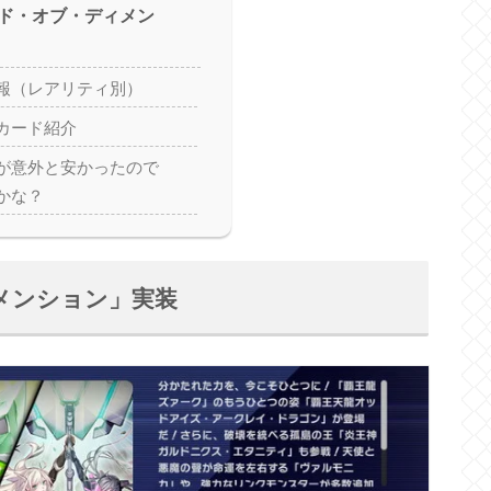
ド・オブ・ディメン
報（レアリティ別）
カード紹介
が意外と安かったので
かな？
メンション」実装