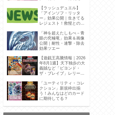
【ラッシュデュエル】
「アインソフ・リッタ
ー」効果公開｜生きてる
レジェスト！救惺との相
性◎
「神を超えたしもべ－青
眼の究極竜」効果＆画像
公開｜耐性・連撃・除去
効果ツエー
【遊戯王高騰情報｜2026
年8月1週】天下独歩の大
義賊など「ビヨンド・
ザ・ブレイブ」レリーフ
枠を調査
「ユーティリティ・コレ
クション」新規枠出揃
う！みんなはどのカード
に期待してる？