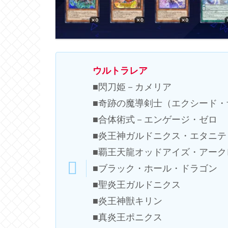
ウルトラレア
■閃刀姫－カメリア
■奇跡の魔導剣士（エクシード・
■合体術式－エンゲージ・ゼロ
■炎王神ガルドニクス・エタニテ
■覇王天龍オッドアイズ・アーク
■ブラック・ホール・ドラゴン
■聖炎王ガルドニクス
■炎王神獣キリン
■真炎王ポニクス