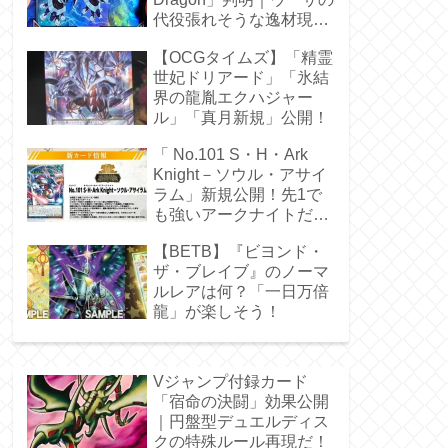
代役張れそうな逸材現
る！
【OCGタイムズ】「精霊
世妃ドリアード」「氷結
界の龍胤エクハジャー
ル」「真月新規」公開！
「 No.101 S・H・Ark
Knight－ソウル・アサイ
ラム」新規公開！先1で
も強いアークナイトだ
ぁ！
【BETB】『ビヨンド・
ザ・ブレイブ』のノーマ
ルレアは何？「一日万倍
龍」が楽しそう！
Vジャンプ付録カード
「宿命の決闘」効果公開
｜円盤型デュエルディス
クの特殊ルール再現だ！