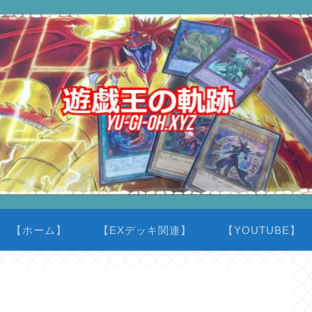
【ホーム】
【EXデッキ関連】
【YOUTUBE】