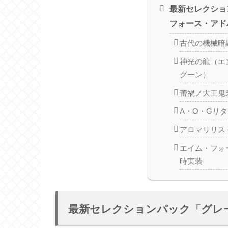
最新セレクショ
フォース・アド
古代の機械暗
神光の龍（エ
グーン）
蕾禍ノ大王鬼
A・O・Gリ
アロマリリス
エイム・フォ
時実装
最新セレクションパック「グレ