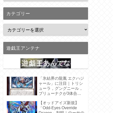
カテゴリー
遊戯王アンテナ
「氷結界の龍胤 エクハジ
ャール」に注目｜トリシ
ューラ，グングニール，
ブリューナクが3体合
体！
【オッドアイズ新規】
「Odd-Eyes Override
Dragon」判明｜ウーサの