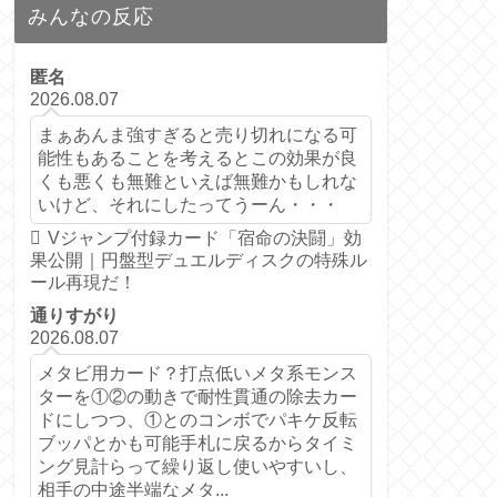
みんなの反応
匿名
2026.08.07
まぁあんま強すぎると売り切れになる可
能性もあることを考えるとこの効果が良
くも悪くも無難といえば無難かもしれな
いけど、それにしたってうーん・・・
Vジャンプ付録カード「宿命の決闘」効
果公開｜円盤型デュエルディスクの特殊ル
ール再現だ！
通りすがり
2026.08.07
メタビ用カード？打点低いメタ系モンス
ターを①②の動きで耐性貫通の除去カー
ドにしつつ、①とのコンボでパキケ反転
ブッパとかも可能手札に戻るからタイミ
ング見計らって繰り返し使いやすいし、
相手の中途半端なメタ...