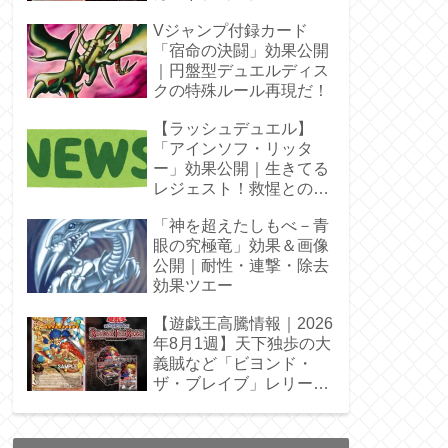
Vジャンプ付録カード
「宿命の決闘」効果公開
｜円盤型デュエルディス
クの特殊ルール再現だ！
【ラッシュデュエル】
「アインソフ・リッタ
ー」効果公開｜生きてる
レジェスト！救惺との相
性◎
「神を超えたしもべ－青
眼の究極竜」効果＆画像
公開｜耐性・連撃・除去
効果ツエー
【遊戯王高騰情報｜2026
年8月1週】天下独歩の大
義賊など「ビヨンド・
ザ・ブレイブ」レリーフ
枠を調査