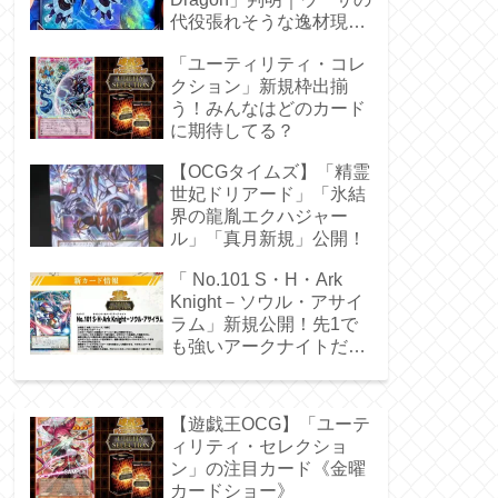
代役張れそうな逸材現
る！
「ユーティリティ・コレ
クション」新規枠出揃
う！みんなはどのカード
に期待してる？
【OCGタイムズ】「精霊
世妃ドリアード」「氷結
界の龍胤エクハジャー
ル」「真月新規」公開！
「 No.101 S・H・Ark
Knight－ソウル・アサイ
ラム」新規公開！先1で
も強いアークナイトだ
ぁ！
【遊戯王OCG】「ユーテ
ィリティ・セレクショ
ン」の注目カード《金曜
カードショー》