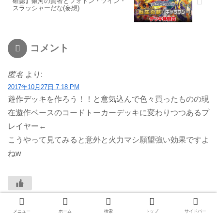
確認】銀河の賢者とフォトン・ツイン・
スラッシャーだな(妄想)
コメント
匿名
より:
2017年10月27日 7:18 PM
遊作デッキを作ろう！！と意気込んで色々買ったものの現
在遊作ベースのコードトーカーデッキに変わりつつあるプ
レイヤー←
こうやって見てみると意外と火力マシ願望強い効果ですよ
ねw
返信
メニュー
ホーム
検索
トップ
サイドバー