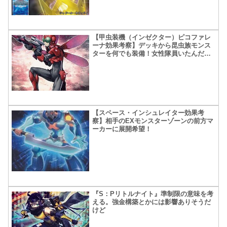
【甲虫装機（インゼクター）ピコファレ
ーナ効果考察】デッキから昆虫族モンス
ターを何でも装備！女性隊員いたんだね
ぇ…
【スペース・インシュレイター効果考
察】相手のEXモンスターゾーンの前方マ
ーカーに展開希望！
『S：Pリトルナイト』準制限の意味を考
える。強金構築とかには影響ありそうだ
けど