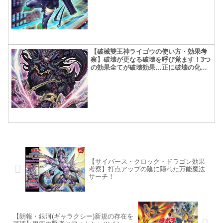
【破械雙王神ライゴウの使い方・効果考
察】破壊が更なる破壊を呼び覚ます！3つ
の効果全てが破壊効果…正に破壊の化
身！
【サイバース・クロック・ドラゴン効果
考察】打点アップの陰に隠れた万能魔法
サーチ！
【朗報・銀河(ギャラクシー)新規の存在を