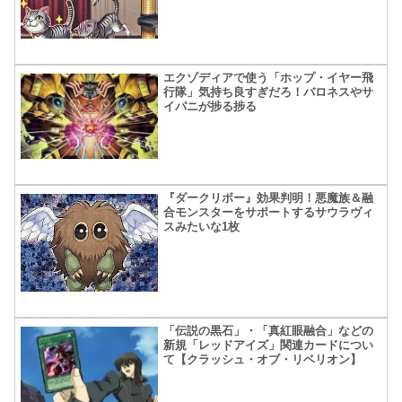
エクゾディアで使う「ホップ・イヤー飛
行隊」気持ち良すぎだろ！バロネスやサ
イパニが捗る捗る
『ダークリボー』効果判明！悪魔族＆融
合モンスターをサポートするサウラヴィ
スみたいな1枚
「伝説の黒石」・「真紅眼融合」などの
新規「レッドアイズ」関連カードについ
て【クラッシュ・オブ・リベリオン】