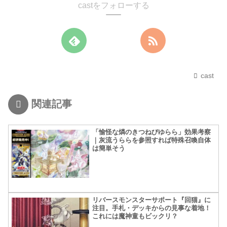
castをフォローする
cast
関連記事
「愉怪な燐のきつねびゆらら」効果考察
｜灰流うららを参照すれば特殊召喚自体
は簡単そう
リバースモンスターサポート『回猫』に
注目。手札・デッキからの見事な着地！
これには魔神童もビックリ？