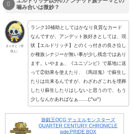
エルドリッチ以外のアンデット族テーマとの
噛み合いは微妙？
ランク10補助としてはかなり良質なカード
なんですが、アンデット族好きとしては、現
状【エルドリッチ】とのくっ付きの良さ位し
きゃすと（管
理人）
か種族シナジーが無い事が少し残念ではあり
ます。いやまぁ、《ユニゾンビ》で墓地に送
って②効果を使えたり、《馬頭鬼》で蘇生し
たりは出来るんですが、わざわざこれを埋葬
したり蘇生したりはしないと思うので、もう
少しなんかあればなぁ……(;^ω^)
遊戯王OCG デュエルモンスターズ
QUARTER CENTURY CHRONICLE
side:PRIDE BOX