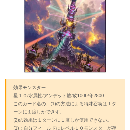
効果モンスター
星１０/水属性/アンデット族/攻1000/守2800
このカード名の、(1)の方法による特殊召喚は１タ
ーンに１度しかできず、
(2)の効果は１ターンに１度しか使用できない。
(1)：自分フィールドにレベル１０モンスターが存