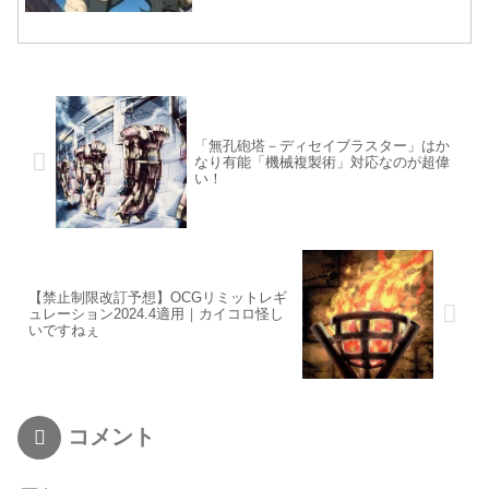
「無孔砲塔－ディセイブラスター」はか
なり有能「機械複製術」対応なのが超偉
い！
【禁止制限改訂予想】OCGリミットレギ
ュレーション2024.4適用｜カイコロ怪し
いですねぇ
コメント