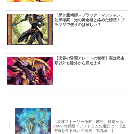
「黒き魔術師－ブラック・マジシャン」
効果考察｜光の黄金櫃と絡めた師匠！ブ
ラマジで使うのは難しい？
【溟界の昏闇アレートの秘密】実は爬虫
類以外も除外から戻せます
【星杯ストーリー考察・解説】対焉から
のa-vida覚醒！アストラムの選託は？【星
遺物を巡る戦いの歴史－第九幕－】