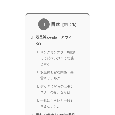
目次
双星神a-vida（アヴィ
ダ）
リンクモンスター8種類
って結構いけそうな感
じする
双星神と密な関係、轟
雷帝ザボルグ！
デッキに戻るのはモン
スターのみ、ならば！
手札に引き込む手段も
考えないと…
流れで出せるのが一番良