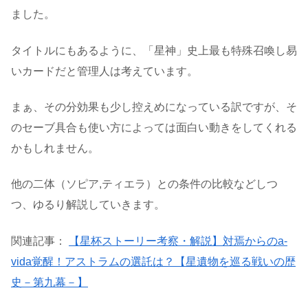
ました。
タイトルにもあるように、「星神」史上最も特殊召喚し易
いカードだと管理人は考えています。
まぁ、その分効果も少し控えめになっている訳ですが、そ
のセーブ具合も使い方によっては面白い動きをしてくれる
かもしれません。
他の二体（ソピア,ティエラ）との条件の比較などしつ
つ、ゆるり解説していきます。
関連記事：
【星杯ストーリー考察・解説】対焉からのa-
vida覚醒！アストラムの選託は？【星遺物を巡る戦いの歴
史－第九幕－】