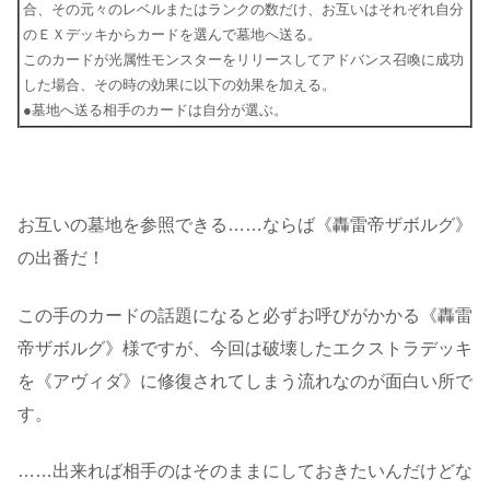
合、その元々のレベルまたはランクの数だけ、お互いはそれぞれ自分
のＥＸデッキからカードを選んで墓地へ送る。
このカードが光属性モンスターをリリースしてアドバンス召喚に成功
した場合、その時の効果に以下の効果を加える。
●墓地へ送る相手のカードは自分が選ぶ。
お互いの墓地を参照できる……ならば《轟雷帝ザボルグ》
の出番だ！
この手のカードの話題になると必ずお呼びがかかる《轟雷
帝ザボルグ》様ですが、今回は破壊したエクストラデッキ
を《アヴィダ》に修復されてしまう流れなのが面白い所で
す。
……出来れば相手のはそのままにしておきたいんだけどな