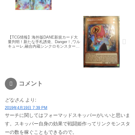
【TCG情報】海外版DANE新規カード大
量判明！新たな手札誘発、Danger！,ワル
キューレ,融合内蔵シンクロモンスター
等！【Danger！Suspense! Secrets！等追
記】
コメント
どなさん
より:
2019年4月19日 7:39 PM
サーチに関してはフォーマッドスキッパーがいいと思いま
す。スキッパー自身の効果で戦闘姫作ってリンクモンスタ
ーの数を稼ぐこともできるので。