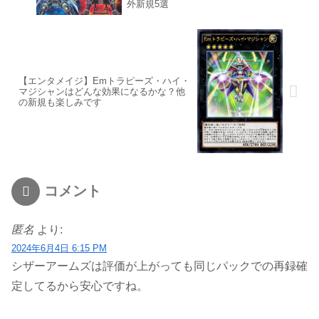
外新規5選
【エンタメイジ】Emトラピーズ・ハイ・
マジシャンはどんな効果になるかな？他
の新規も楽しみです
コメント
匿名
より:
2024年6月4日 6:15 PM
シザーアームズは評価が上がっても同じパックでの再録確
定してるから安心ですね。