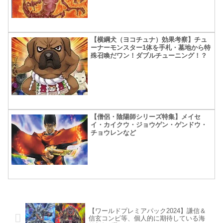
【横綱犬（ヨコチュナ）効果考察】チュ
ーナーモンスター1体を手札・墓地から特
殊召喚だワン！ダブルチューニング！？
【僧侶・陰陽師シリーズ特集】メイセ
イ・カイクウ・ジョウゲン・ゲンドウ・
チョウレンなど
【ワールドプレミアパック2024】謙信＆
信玄コンビ等、個人的に期待している海