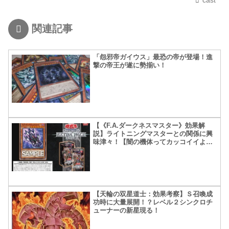
関連記事
「怨邪帝ガイウス」最恐の帝が登場！進
撃の帝王が遂に勢揃い！
【《F.A.ダークネスマスター》効果解
説】ライトニングマスターとの関係に興
味津々！【闇の機体ってカッコイイよ
ね】
【天輪の双星道士：効果考察】Ｓ召喚成
功時に大量展開！？レベル２シンクロチ
ューナーの新星現る！