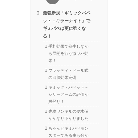
最強新規「ギミックパペ
ット－キラーナイト」で
ギミパペは更に強くな
る！
手札効果で蘇生しなが
ら展開を行う激ヤバ効
果！
ブラッディ・ドール式
の回収効果完備
ギミック・パペット－
シザーアームの評価が
鰻登り！
先攻ワンキルの要求値
がかなり下がりました
ちゃんとギミパペモン
スターである事も分か