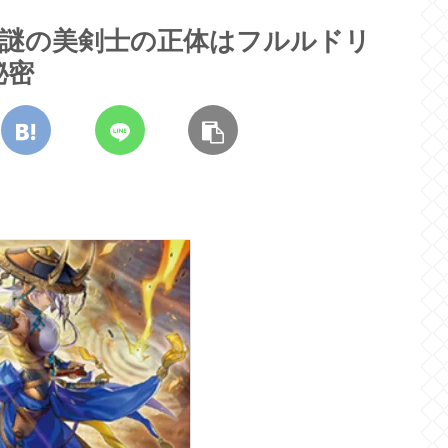
】謎の美剣士の正体はフルルドリ
秘密