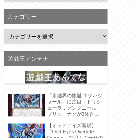
カテゴリー
遊戯王アンテナ
「氷結界の龍胤 エクハジ
ャール」に注目｜トリシ
ューラ，グングニール，
ブリューナクが3体合
体！
【オッドアイズ新規】
「Odd-Eyes Override
Dragon」判明｜ウーサの