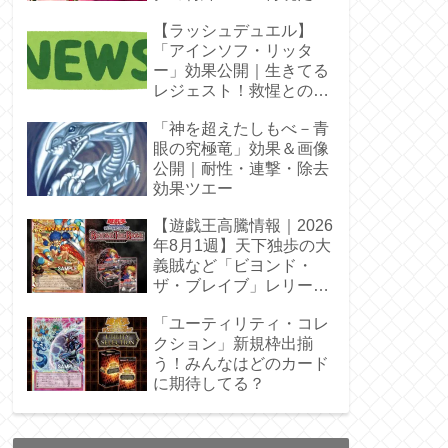
【ラッシュデュエル】
「アインソフ・リッタ
ー」効果公開｜生きてる
レジェスト！救惺との相
性◎
「神を超えたしもべ－青
眼の究極竜」効果＆画像
公開｜耐性・連撃・除去
効果ツエー
【遊戯王高騰情報｜2026
年8月1週】天下独歩の大
義賊など「ビヨンド・
ザ・ブレイブ」レリーフ
枠を調査
「ユーティリティ・コレ
クション」新規枠出揃
う！みんなはどのカード
に期待してる？