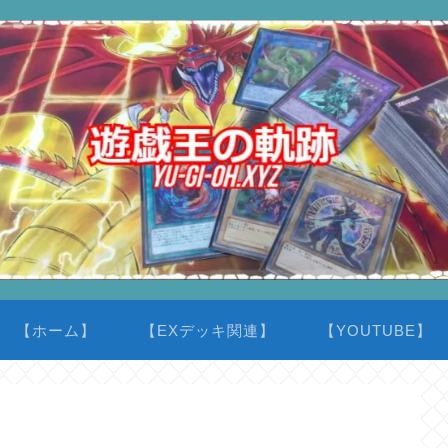
【ホーム】
【EXデッキ関連】
【YOUTUBE】