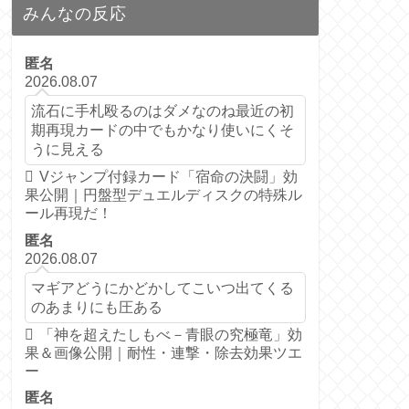
みんなの反応
匿名
2026.08.07
流石に手札殴るのはダメなのね最近の初
期再現カードの中でもかなり使いにくそ
うに見える
Vジャンプ付録カード「宿命の決闘」効
果公開｜円盤型デュエルディスクの特殊ル
ール再現だ！
匿名
2026.08.07
マギアどうにかどかしてこいつ出てくる
のあまりにも圧ある
「神を超えたしもべ－青眼の究極竜」効
果＆画像公開｜耐性・連撃・除去効果ツエ
ー
匿名