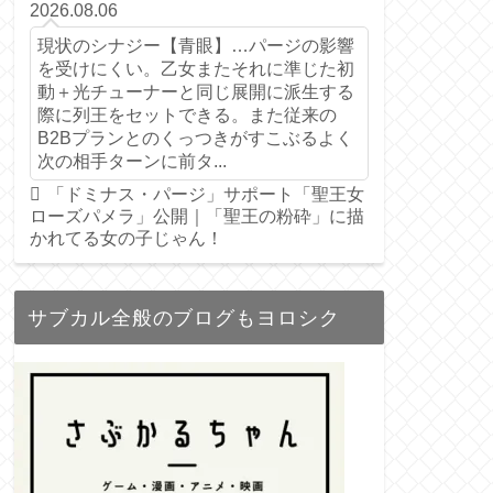
2026.08.06
現状のシナジー【青眼】…パージの影響
を受けにくい。乙女またそれに準じた初
動＋光チューナーと同じ展開に派生する
際に列王をセットできる。また従来の
B2Bプランとのくっつきがすこぶるよく
次の相手ターンに前タ...
「ドミナス・パージ」サポート「聖王女
ローズパメラ」公開｜「聖王の粉砕」に描
かれてる女の子じゃん！
サブカル全般のブログもヨロシク