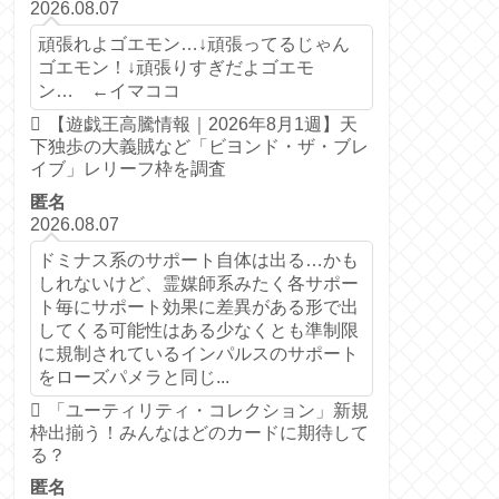
2026.08.07
頑張れよゴエモン…↓頑張ってるじゃん
ゴエモン！↓頑張りすぎだよゴエモ
ン… ←イマココ
【遊戯王高騰情報｜2026年8月1週】天
下独歩の大義賊など「ビヨンド・ザ・ブレ
イブ」レリーフ枠を調査
匿名
2026.08.07
ドミナス系のサポート自体は出る…かも
しれないけど、霊媒師系みたく各サポー
ト毎にサポート効果に差異がある形で出
してくる可能性はある少なくとも準制限
に規制されているインパルスのサポート
をローズパメラと同じ...
「ユーティリティ・コレクション」新規
枠出揃う！みんなはどのカードに期待して
る？
匿名