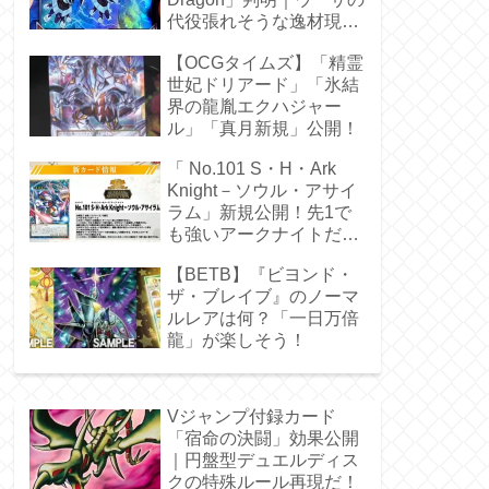
代役張れそうな逸材現
る！
【OCGタイムズ】「精霊
世妃ドリアード」「氷結
界の龍胤エクハジャー
ル」「真月新規」公開！
「 No.101 S・H・Ark
Knight－ソウル・アサイ
ラム」新規公開！先1で
も強いアークナイトだ
ぁ！
【BETB】『ビヨンド・
ザ・ブレイブ』のノーマ
ルレアは何？「一日万倍
龍」が楽しそう！
Vジャンプ付録カード
「宿命の決闘」効果公開
｜円盤型デュエルディス
クの特殊ルール再現だ！