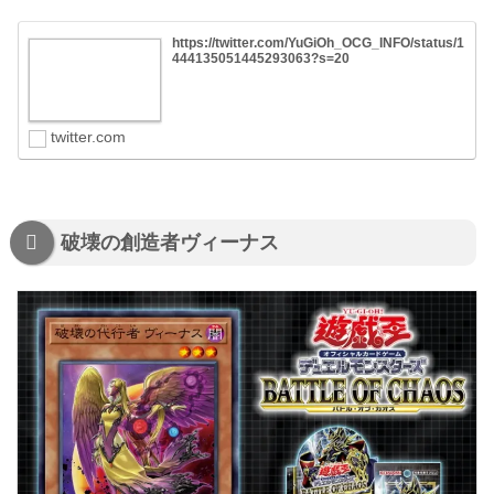
https://twitter.com/YuGiOh_OCG_INFO/status/1
444135051445293063?s=20
twitter.com
破壊の創造者ヴィーナス