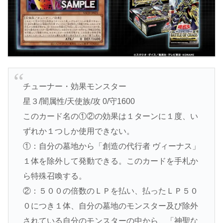
チューナー・効果モンスター
星３/闇属性/天使族/攻 0/守1600
このカード名の①②の効果は１ターンに１度、い
ずれか１つしか使用できない。
①：自分の墓地から「創造の代行者 ヴィーナス」
１体を除外して発動できる。このカードを手札か
ら特殊召喚する。
②：５００の倍数のＬＰを払い、払ったＬＰ５０
０につき１体、自分の墓地のモンスター及び除外
されている自分のモンスターの中から、「神聖な