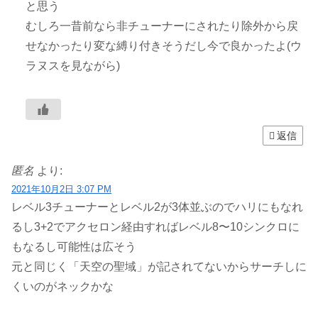
と思う
むしろ一昔前なら非チューナーにされたり除外から戻
せなかったり変な縛り付きそうだし今で良かったよ(ウ
ラヌスを見ながら)
返信
匿名
より:
2021年10月2日 3:07 PM
レベル3チューナーとレベル2が3体並ぶのでハリにもなれ
るし3+2でアクセロン経由すればレベル8〜10シンクロに
もなるし可能性は広そう
元と同じく「天空の聖域」が記されてないからサーチしに
くいのがネックかな