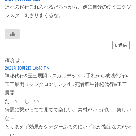
連れの代行これ入れるだろうから、逆に自分の使うエクソ
シスター刺さりまくるな。
返信
匿名
より:
2021年10月2日 10:48 PM
神秘代行&玉三展開→スカルデッド→手札から破壊代行&
玉三展開→シンクロorリンク4→死者蘇生神秘代行&玉三
展開
た の し い
綺麗に繋がってて見てて楽しい。素材がいっぱい！楽しい
な～！
とりあえず効果がシナジーあるのにいずれか指定なのが悲
しい。