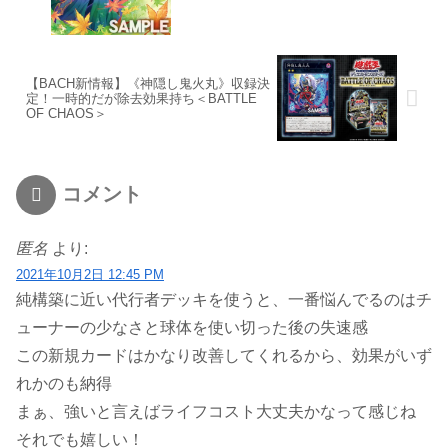
【BACH新情報】《神隠し鬼火丸》収録決
定！一時的だが除去効果持ち＜BATTLE
OF CHAOS＞
コメント
匿名
より:
2021年10月2日 12:45 PM
純構築に近い代行者デッキを使うと、一番悩んでるのはチ
ューナーの少なさと球体を使い切った後の失速感
この新規カードはかなり改善してくれるから、効果がいず
れかのも納得
まぁ、強いと言えばライフコスト大丈夫かなって感じね
それでも嬉しい！