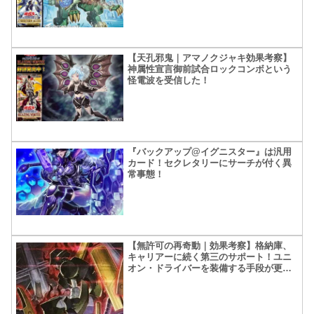
【天孔邪鬼｜アマノクジャキ効果考察】
神属性宣言御前試合ロックコンボという
怪電波を受信した！
『バックアップ@イグニスター』は汎用
カード！セクレタリーにサーチが付く異
常事態！
【無許可の再奇動｜効果考察】格納庫、
キャリアーに続く第三のサポート！ユニ
オン・ドライバーを装備する手段が更に
追加！