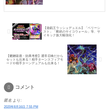
【遊戯王ラッシュデュエル】「ベリーシ
スト」「断絶のサイコウォール」等、サ
イキック族大幅強化！
【魍魎跋扈・効果考察】通常召喚だから
セットも出来る！相手ターンスフィアモ
ードや相手ターンデュアルも出来る！
コメント
匿名
より:
2020年8月16日 7:55 PM