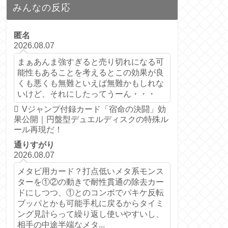
みんなの反応
匿名
2026.08.07
まぁあんま強すぎると売り切れになる可
能性もあることを考えるとこの効果が良
くも悪くも無難といえば無難かもしれな
いけど、それにしたってうーん・・・
Vジャンプ付録カード「宿命の決闘」効
果公開｜円盤型デュエルディスクの特殊ル
ール再現だ！
通りすがり
2026.08.07
メタビ用カード？打点低いメタ系モンス
ターを①②の動きで耐性貫通の除去カー
ドにしつつ、①とのコンボでパキケ反転
ブッパとかも可能手札に戻るからタイミ
ング見計らって繰り返し使いやすいし、
相手の中途半端なメタ...