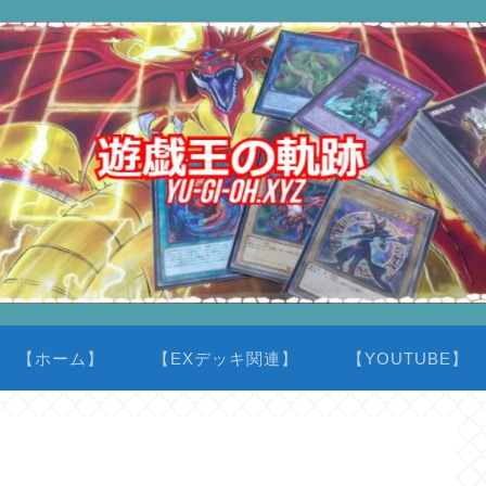
【ホーム】
【EXデッキ関連】
【YOUTUBE】