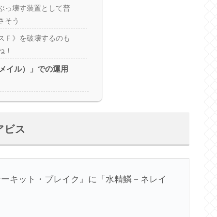
ぶっ壊す装置として普
さそう
スＦ》を破壊するのも
ね！
メイル）」での運用
アビス
サーキット・ブレイク』に「水精鱗－ネレイ