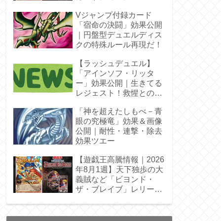
Vジャンプ付録カード
「宿命の決闘」効果公開
｜円盤型デュエルディス
クの特殊ルール再現だ！
【ラッシュデュエル】
「アインソフ・リッタ
ー」効果公開｜生きてる
レジェスト！救惺との相
性◎
「神を超えたしもべ－青
眼の究極竜」効果＆画像
公開｜耐性・連撃・除去
効果ツエー
【遊戯王高騰情報｜2026
年8月1週】天下独歩の大
義賊など「ビヨンド・
ザ・ブレイブ」レリーフ
枠を調査