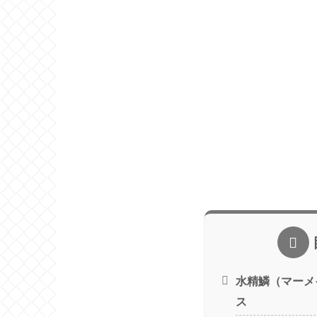
水精鱗（マーメ
ス