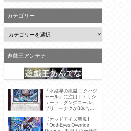
カテゴリー
遊戯王アンテナ
「氷結界の龍胤 エクハジ
ャール」に注目｜トリシ
ューラ，グングニール，
ブリューナクが3体合
体！
【オッドアイズ新規】
「Odd-Eyes Override
Dragon」判明｜ウーサの