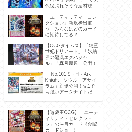
代役張れそうな逸材現
る！
「ユーティリティ・コレ
クション」新規枠出揃
う！みんなはどのカード
に期待してる？
【OCGタイムズ】「精霊
世妃ドリアード」「氷結
界の龍胤エクハジャー
ル」「真月新規」公開！
「 No.101 S・H・Ark
Knight－ソウル・アサイ
ラム」新規公開！先1で
も強いアークナイトだ
ぁ！
【遊戯王OCG】「ユーテ
ィリティ・セレクショ
ン」の注目カード《金曜
カードショー》