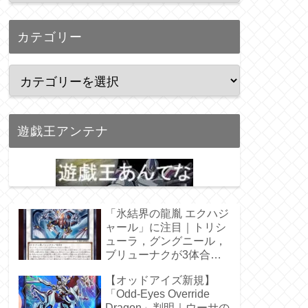
カテゴリー
遊戯王アンテナ
「氷結界の龍胤 エクハジ
ャール」に注目｜トリシ
ューラ，グングニール，
ブリューナクが3体合
体！
【オッドアイズ新規】
「Odd-Eyes Override
Dragon」判明｜ウーサの