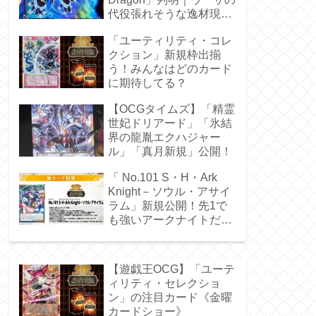
代役張れそうな逸材現
る！
「ユーティリティ・コレ
クション」新規枠出揃
う！みんなはどのカード
に期待してる？
【OCGタイムズ】「精霊
世妃ドリアード」「氷結
界の龍胤エクハジャー
ル」「真月新規」公開！
「 No.101 S・H・Ark
Knight－ソウル・アサイ
ラム」新規公開！先1で
も強いアークナイトだ
ぁ！
【遊戯王OCG】「ユーテ
ィリティ・セレクショ
ン」の注目カード《金曜
カードショー》