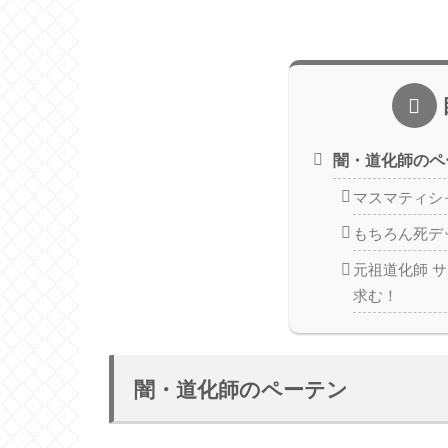
闇・道化師のペ
マスマティシ
もちろん死デ
元祖道化師 サ
求む！
闇・道化師のペーテン