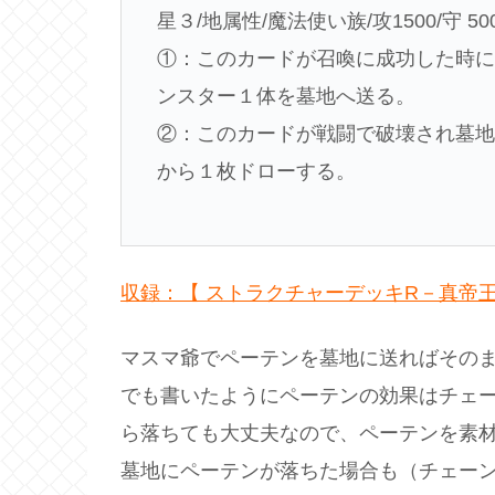
星３/地属性/魔法使い族/攻1500/守 50
①：このカードが召喚に成功した時に
ンスター１体を墓地へ送る。
②：このカードが戦闘で破壊され墓地
から１枚ドローする。
収録：【
ストラクチャーデッキR－真帝
マスマ爺でペーテンを墓地に送ればそのま
でも書いたようにペーテンの効果はチェ
ら落ちても大丈夫なので、ペーテンを素
墓地にペーテンが落ちた場合も（チェー