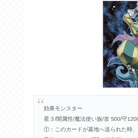
効果モンスター
星３/闇属性/魔法使い族/攻 500/守120
①：このカードが墓地へ送られた時