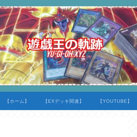
【ホーム】
【EXデッキ関連】
【YOUTUBE】