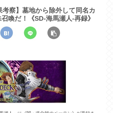
果考察】墓地から除外して同名カ
召喚だ！《SD-海馬瀬人-再録》