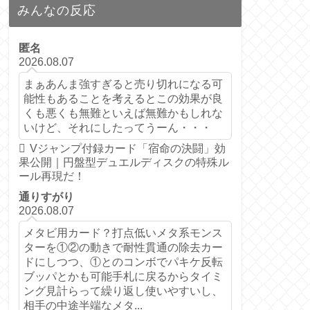
みんなの反応
匿名
2026.08.07
まぁあんま強すぎると売り切れになる可
能性もあることを考えるとこの効果が良
くも悪くも無難といえば無難かもしれな
いけど、それにしたってうーん・・・
Vジャンプ付録カード「宿命の決闘」効
果公開｜円盤型デュエルディスクの特殊ル
ール再現だ！
通りすがり
2026.08.07
メタビ用カード？打点低いメタ系モンス
ターを①②の動きで耐性貫通の除去カー
ドにしつつ、①とのコンボでパキケ反転
ブッパとかも可能手札に戻るからタイミ
ング見計らって繰り返し使いやすいし、
相手の中途半端なメタ...