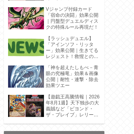
Vジャンプ付録カード
「宿命の決闘」効果公開
｜円盤型デュエルディス
クの特殊ルール再現だ！
【ラッシュデュエル】
「アインソフ・リッタ
ー」効果公開｜生きてる
レジェスト！救惺との相
性◎
「神を超えたしもべ－青
眼の究極竜」効果＆画像
公開｜耐性・連撃・除去
効果ツエー
【遊戯王高騰情報｜2026
年8月1週】天下独歩の大
義賊など「ビヨンド・
ザ・ブレイブ」レリーフ
枠を調査