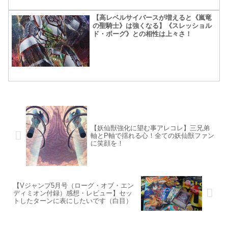
【高レベルサイバースが増えると《嵐竜
の聖騎士》は強くなる】《スレッショル
ド・ボーグ》との相性は上々さ！
【妖仙獣強化に望む事アレコレ】三兄弟
軸とP軸で揺れる心！全ての妖仙獣ファン
に笑顔を！
【Vジャンプ5月号（ローグ・オブ・エン
ディミオン付録）感想・レビュー】セッ
トしたターンに表にしたいです（白目）