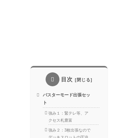
目次
バスターモード出張セッ
ト
強み１：緊テレ等、ア
クセス札豊富
強み２：3枚出張なので
デッキスロットの圧迫