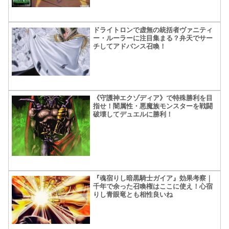
ドライトロンで虚無の統括者ヴァニティ
ー・ルーラーに注目集まる？弁天でサー
チしてアドバンス召喚！
《守護神エクゾディア》で特殊勝利を目
指せ！闇属性・悪魔族モンスターを戦闘
破壊してデュエルに勝利！
『魂宿りし暗黒騎士ガイア』効果考察｜
千年で余った召喚権はここに使え！心宿
りし青眼竜とも相性良いね