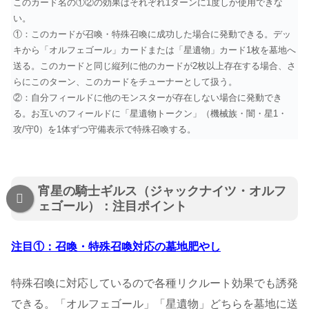
このカード名の①②の効果はそれぞれ1ターンに1度しか使用できな
い。
①：このカードが召喚・特殊召喚に成功した場合に発動できる。デッ
キから「オルフェゴール」カードまたは「星遺物」カード1枚を墓地へ
送る。このカードと同じ縦列に他のカードが2枚以上存在する場合、さ
らにこのターン、このカードをチューナーとして扱う。
②：自分フィールドに他のモンスターが存在しない場合に発動でき
る。お互いのフィールドに「星遺物トークン」（機械族・闇・星1・
攻/守0）を1体ずつ守備表示で特殊召喚する。
宵星の騎士ギルス（ジャックナイツ・オルフ
ェゴール）：注目ポイント
注目①：召喚・特殊召喚対応の墓地肥やし
特殊召喚に対応しているので各種リクルート効果でも誘発
できる。「オルフェゴール」「星遺物」どちらを墓地に送