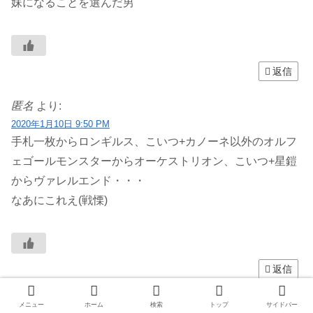
妹になることを選んだ男
返信
匿名
より:
2020年1月10日 9:50 PM
手札一枚からロンギルス、こいつ+カノーネ以外のオルフ
ェゴールモンスターからオーケストリオン、こいつ+星鎧
からヴァレルエンド・・・
なあにこれえ(戦慄)
返信
匿名
より:
メニュー
ホーム
検索
トップ
サイドバー