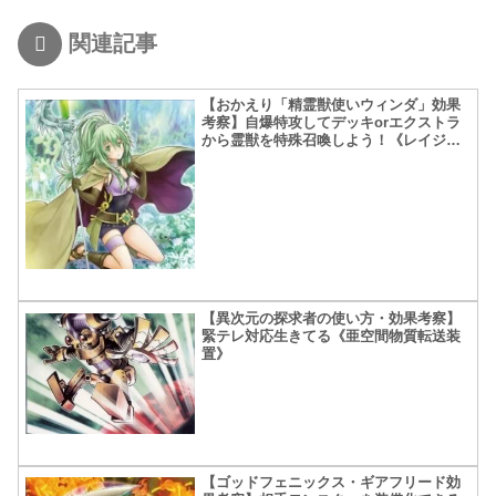
関連記事
【おかえり「精霊獣使いウィンダ」効果
考察】自爆特攻してデッキorエクストラ
から霊獣を特殊召喚しよう！《レイジン
グ・テンペスト》
【異次元の探求者の使い方・効果考察】
緊テレ対応生きてる《亜空間物質転送装
置》
【ゴッドフェニックス・ギアフリード効