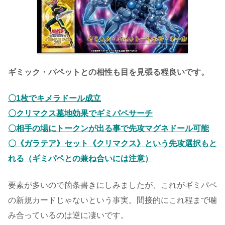
ギミック・パペットとの相性も目を見張る程良いです。
〇1枚でキメラドール成立
〇クリマクス墓地効果でギミパペサーチ
〇相手の場にトークンが出る事で先攻マグネドール可能
〇《ガラテア》セット《クリマクス》という先攻選択もと
れる（ギミパペとの兼ね合いには注意）
要素が多いので箇条書きにしみましたが、これがギミパペ
の新規カードじゃないという事実。間接的にこれ程まで噛
み合っているのは逆に凄いです。