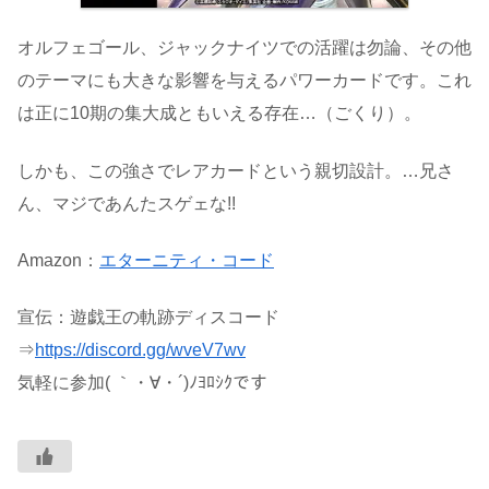
オルフェゴール、ジャックナイツでの活躍は勿論、その他
のテーマにも大きな影響を与えるパワーカードです。これ
は正に10期の集大成ともいえる存在…（ごくり）。
しかも、この強さでレアカードという親切設計。…兄さ
ん、マジであんたスゲェな!!
Amazon：
エターニティ・コード
宣伝：遊戯王の軌跡ディスコード
⇒
https://discord.gg/wveV7wv
気軽に参加( ｀・∀・´)ﾉﾖﾛｼｸです