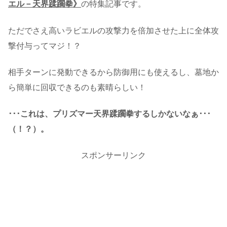
エル－天界蹂躙拳》
の特集記事です。
ただでさえ高いラビエルの攻撃力を倍加させた上に全体攻
撃付与ってマジ！？
相手ターンに発動できるから防御用にも使えるし、墓地か
ら簡単に回収できるのも素晴らしい！
･･･これは、プリズマー天界蹂躙拳するしかないなぁ･･･
（！？）。
スポンサーリンク