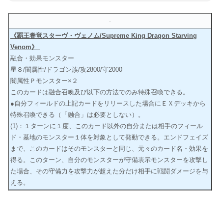
《覇王眷竜スターヴ・ヴェノム/Supreme King Dragon Starving
Venom》
融合・効果モンスター
星８/闇属性/ドラゴン族/攻2800/守2000
闇属性Ｐモンスター×２
このカードは融合召喚及び以下の方法でのみ特殊召喚できる。
●自分フィールドの上記カードをリリースした場合にＥＸデッキから
特殊召喚できる（「融合」は必要としない）。
(1)：１ターンに１度、このカード以外の自分または相手のフィール
ド・墓地のモンスター１体を対象として発動できる。エンドフェイズ
まで、このカードはそのモンスターと同じ、元々のカード名・効果を
得る。このターン、自分のモンスターが守備表示モンスターを攻撃し
た場合、その守備力を攻撃力が超えた分だけ相手に戦闘ダメージを与
える。