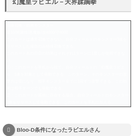
幻魔皇ラビエル－天界蹂躙拳
特殊召喚・効果モンスター
星10/闇属性/悪魔族/攻4000/守4000
このカードは通常召喚できない。自分フィールドのモンスター3体を
リリースした場合のみ特殊召喚できる。
このカード名の①②の効果はそれぞれ1ターンに1度しか使用できな
い。
①：このカードを手札から捨て、自分フィールドの「幻魔皇ラビエ
ル」1体を対象として発動できる。このターン、そのモンスターの攻
撃力は倍になり、相手モンスター全てに1回ずつ攻撃できる。この効
果は相手ターンでも発動できる。
②：このカードが墓地に存在する場合、自分フィールドのモンスター
1体をリリースして発動できる。このカードを手札に加える。
Bloo-D条件になったラビエルさん