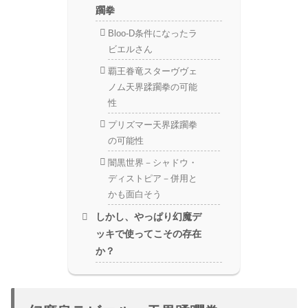
躙拳
Bloo-D条件になったラ
ビエルさん
覇王眷竜スターヴヴェ
ノム天界蹂躙拳の可能
性
プリズマー天界蹂躙拳
の可能性
闇黒世界－シャドウ・
ディストピア－併用と
かも面白そう
しかし、やっぱり幻魔デ
ッキで使ってこその存在
か？