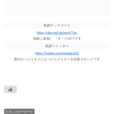
軌跡ディスコード
https://discord.gg/wveV7wv
気軽に参加( ｀・∀・´)ﾉﾖﾛｼｸです
軌跡ツイッター
https://twitter.com/sangan103
面白かったりタメになったらフォロー＆拡散ヨロシクです
モンスターカード