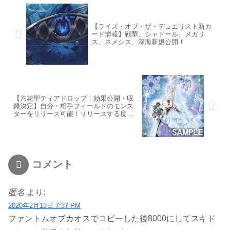
【ライズ・オブ・ザ・デュエリスト新カ
ード情報】戦華、シャドール、メガリ
ス、ネメシス、深海新規公開！
【六花聖ティアドロップ｜効果公開・収
録決定】自分・相手フィールドのモンス
ターをリリース可能！リリースする度に
打点が上がる汎用ランク８エクシーズ！
コメント
匿名
より:
2020年2月13日 7:37 PM
ファントムオブカオスでコピーした後8000にしてスキド