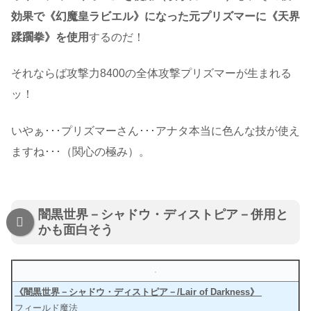
効果で《幻魔皇ラビエル》になった元プリズマーに《天界
蹂躙拳》を使用
するのだ！
それならば攻撃力8400の全体攻撃プリズマーが生まれる
ッ！
いやぁ･･･プリズマーさん･･･アナタ本当に色んな技が使え
ますね･･･（関心の極み）。
闇黒世界－シャドウ・ディストピア－併用と
かも面白そう
《闇黒世界－シャドウ・ディストピア－/Lair of Darkness》
フィールド魔法