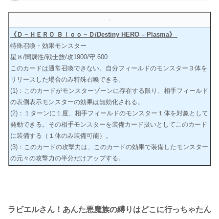
《Ｄ－ＨＥＲＯ Ｂｌｏｏ－Ｄ/Destiny HERO – Plasma》
特殊召喚・効果モンスター
星８/闇属性/戦士族/攻1900/守 600
このカードは通常召喚できない。自分フィールドのモンスター３体を
リリースした場合のみ特殊召喚できる。
(1)：このカードがモンスターゾーンに存在する限り、相手フィールド
の表側表示モンスターの効果は無効化される。
(2)：１ターンに１度、相手フィールドのモンスター１体を対象として
発動できる。その相手モンスターを装備カード扱いとしてこのカード
に装備する（１体のみ装備可能）。
(3)：このカードの攻撃力は、このカードの効果で装備したモンスター
の元々の攻撃力の半分だけアップする。
ラビエルさん！あんた悪魔族の縛りはどこに行っちゃたん