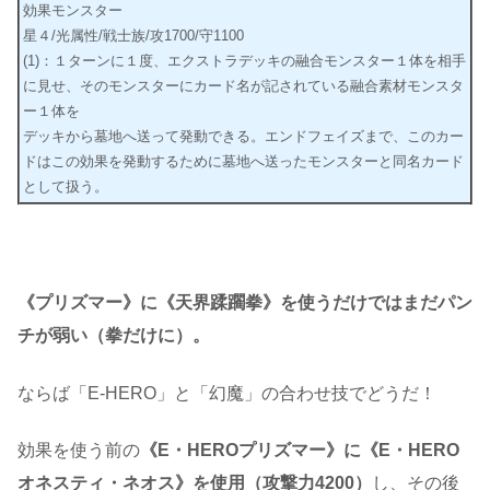
効果モンスター
星４/光属性/戦士族/攻1700/守1100
(1)：１ターンに１度、エクストラデッキの融合モンスター１体を相手
に見せ、そのモンスターにカード名が記されている融合素材モンスタ
ー１体を
デッキから墓地へ送って発動できる。エンドフェイズまで、このカー
ドはこの効果を発動するために墓地へ送ったモンスターと同名カード
として扱う。
《プリズマー》に《天界蹂躙拳》を使うだけではまだパン
チが弱い（拳だけに）。
ならば「E-HERO」と「幻魔」の合わせ技でどうだ！
効果を使う前の
《E・HEROプリズマー》に《E・HERO
オネスティ・ネオス》を使用（攻撃力4200）
し、その後