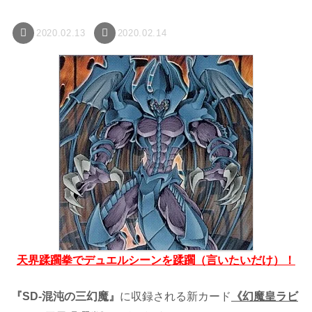
2020.02.13
2020.02.14
天界蹂躙拳でデュエルシーンを蹂躙（言いたいだけ）！
『SD-混沌の三幻魔』
に収録される新カード
《幻魔皇ラビ