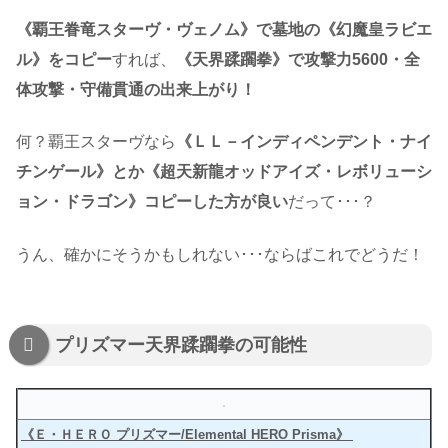
《覇王眷竜スターヴ・ヴェノム》で墓地の《幻魔皇ラビエ
ル》をコピー
すれば、
《天界蹂躙拳》で攻撃力5600・全
体攻撃・守備貫通の出来上がり！
何？覇王スターヴなら
《ＬＬ－インディペンデント・ナイ
チンゲール》とか《超天新龍オッドアイズ・レボリューシ
ョン・ドラゴン》コピーした方が良い
だって･･･？
うん、確かにそうかもしれない･･･ならばこれでどうだ！
プリズマー天界蹂躙拳の可能性
《Ｅ・ＨＥＲＯ プリズマー/Elemental HERO Prisma》