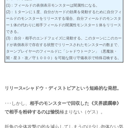
(1)：フィールドの表側表示モンスターは闇属性になる。
(2)：１ターンに１度、自分がカードの効果を発動するために自分フィ
ールドのモンスターをリリースする場合、自分フィールドのモンスタ
ー１体の代わりに相手フィールドの闇属性モンスター１体をリリース
できる。
(3)：自分・相手のエンドフェイズに発動する。このターンにこのカー
ドが表側表示で存在する状態でリリースされたモンスターの数まで、
ターンプレイヤーのフィールドに「シャドウトークン」（悪魔族・
闇・星３・攻／守１０００）を可能な限り守備表示で特殊召喚する。
リリース=シャドウ・ディストピアという短絡的な発想。
･･･しかし、
相手のモンスターで回収した《天界蹂躙拳》
で相手を粉砕するのは愉悦
極まりない（ゲス）。
折角の全体攻撃の的を減らしてしまうのは少し勿体ない気