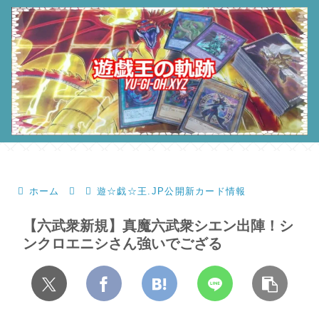
ホーム
遊☆戯☆王.JP公開新カード情報
【六武衆新規】真魔六武衆シエン出陣！シ
ンクロエニシさん強いでござる