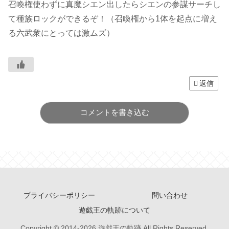
召喚権使わずに真魔シエン出したらシエンの参謀サーチし
て種族ロックができるぞ！（召喚権から1体を起点に増え
る六武衆にとっては激ムズ）
返信
コメントを書き込む
プライバシーポリシー
問い合わせ
遊戯王の軌跡について
Copyright © 2014-2026 遊戯王の軌跡 All Rights Reserved.