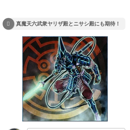
真魔天六武衆ヤリザ殿とニサシ殿にも期待！