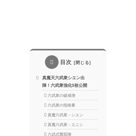
目次
真魔天六武衆シエン出
陣！六武衆強化5枚公開
六武衆の破戒僧
六武衆の指南番
真魔六武衆－シエン
真魔六武衆－エニシ
六武式襲双陣