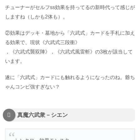
チューナーがセルフss効果を持ってるの新時代って感じが
しますね（しかも2体も）。
②効果はデッキ・墓地から「六武式」カードを手札に加え
る効果で、現状《六武式三段衝》
，《六武式襲双陣》，《六武式風雷斬》の3枚が該当して
います。
遂に「六武式」カードにも触れるようになったのね。爺ち
ゃんコンビ強すぎない？
真魔六武衆－シエン