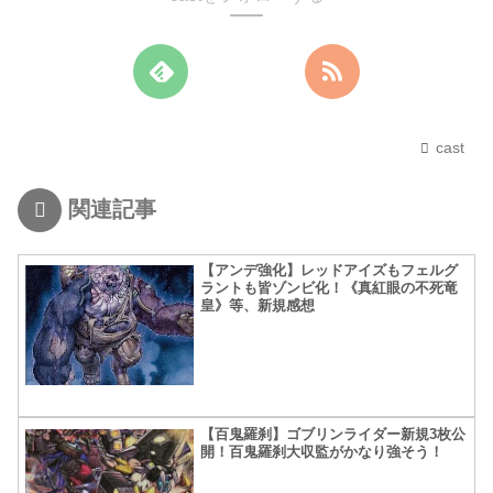
cast
関連記事
【アンデ強化】レッドアイズもフェルグ
ラントも皆ゾンビ化！《真紅眼の不死竜
皇》等、新規感想
【百鬼羅刹】ゴブリンライダー新規3枚公
開！百鬼羅刹大収監がかなり強そう！