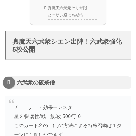
真魔天六武衆ヤリザ殿
とニサシ殿にも期待！
真魔天六武衆シエン出陣！六武衆強化
5枚公開
六武衆の破戒僧
チューナー・効果モンスター
星３/闇属性/戦士族/攻 500/守 0
このカード名の、(1)の方法による特殊召喚は１タ
ーンに１度しかできず、