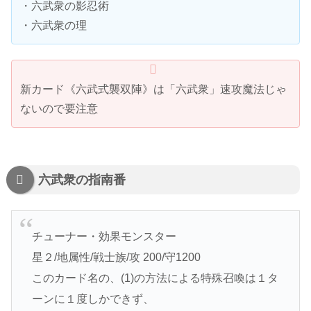
・六武衆の影忍術
・六武衆の理
新カード《六武式襲双陣》は「六武衆」速攻魔法じゃ
ないので要注意
六武衆の指南番
チューナー・効果モンスター
星２/地属性/戦士族/攻 200/守1200
このカード名の、(1)の方法による特殊召喚は１タ
ーンに１度しかできず、