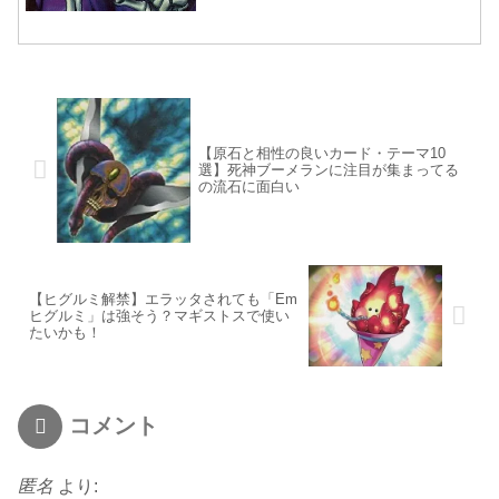
【原石と相性の良いカード・テーマ10
選】死神ブーメランに注目が集まってる
の流石に面白い
【ヒグルミ解禁】エラッタされても「Em
ヒグルミ」は強そう？マギストスで使い
たいかも！
コメント
匿名
より: