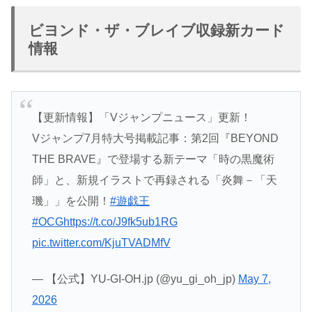
ビヨンド・ザ・ブレイブ収録新カード
情報
【更新情報】「Vジャンプニュース」更新！
Vジャンプ7月特大号掲載記事：第2回『BEYOND
THE BRAVE』で登場する新テーマ「時の黒魔術
師」と、新規イラストで再録される「炎舞－「天
璣」」を公開！
#遊戯王
#OCG
https://t.co/J9fk5ub1RG
pic.twitter.com/KjuTVADMfV
— 【公式】YU-GI-OH.jp (@yu_gi_oh_jp)
May 7,
2026