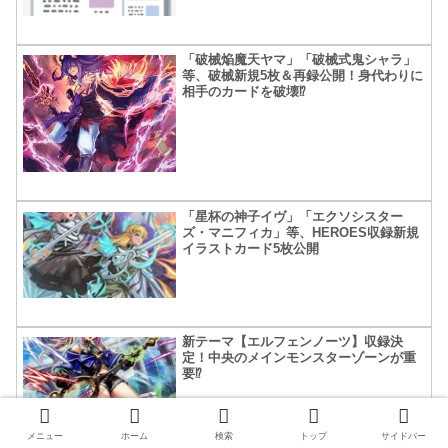
「破械焔魔天ヤマ」「破械式鬼シャラ」
等、破械新規5枚＆再録公開！身代わりに
相手のカードを破壊⁉
「星杯の神子イヴ」「エクソシスター
ズ・マニフィカ」等、HEROES収録新規
イラストカード5枚公開
新テーマ【エルフェンノーツ】収録決
定！中央のメインモンスターゾーンが重
要⁉
メニュー
ホーム
検索
トップ
サイドバー