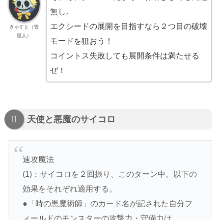
無し。
エクシードの展開を目指すなら２つ目の破壊
きゃすと（管
理人）
モードを狙おう！
コイントス失敗しても展開条件は満たせる
ぜ！
天使と悪魔のサイコロ
速攻魔法
(1)：サイコロを２回振り、このターン中、以下の
効果をそれぞれ適用する。
●「時の黒魔術師」のカード名が記された自分フ
ィールドのモンスターの攻撃力・守備力は、