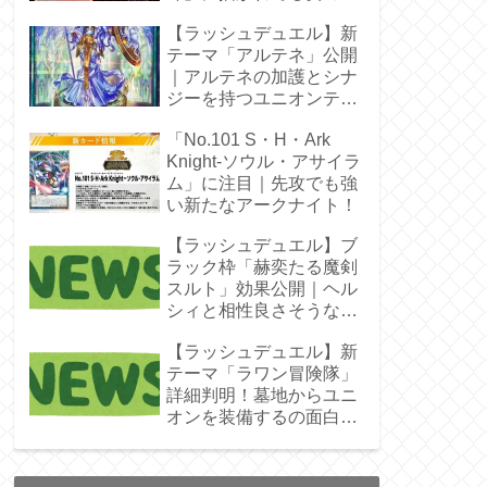
じゃん！
【ラッシュデュエル】新
テーマ「アルテネ」公開
｜アルテネの加護とシナ
ジーを持つユニオンテー
マ登場
「No.101 S・H・Ark
Knight-ソウル・アサイラ
ム」に注目｜先攻でも強
い新たなアークナイト！
【ラッシュデュエル】ブ
ラック枠「赫奕たる魔剣
スルト」効果公開｜ヘル
シィと相性良さそうなレ
ベル4
【ラッシュデュエル】新
テーマ「ラワン冒険隊」
詳細判明！墓地からユニ
オンを装備するの面白そ
うね