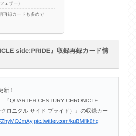
クフェザー）
初再録カードも多めで
NICLE side:PRIDE』収録再録カード情
更新！
UARTER CENTURY CHRONICLE
ュリークロニクル サイド プライド）』の収録カー
co/FZhyMOJmAy
pic.twitter.com/kuBMflk8hg