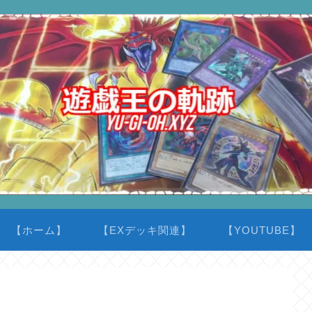
【ホーム】
【EXデッキ関連】
【YOUTUBE】