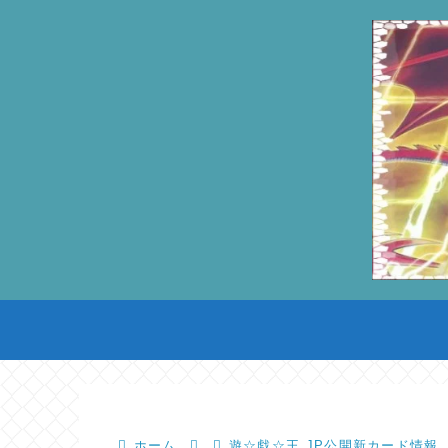
ホーム
遊☆戯☆王.JP公開新カード情報