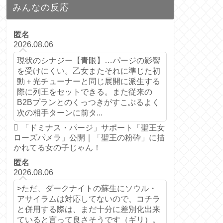
みんなの反応
匿名
2026.08.06
現状のシナジー【青眼】…パージの影響
を受けにくい。乙女またそれに準じた初
動＋光チューナーと同じ展開に派生する
際に列王をセットできる。また従来の
B2Bプランとのくっつきがすこぶるよく
次の相手ターンに前タ...
「ドミナス・パージ」サポート「聖王女
ローズパメラ」公開｜「聖王の粉砕」に描
かれてる女の子じゃん！
匿名
2026.08.06
>ただ、ダークナイトの蘇生にソウル・
アサイラムは対応してないので、コチラ
と併用する際は、まだ十分に差別化出来
ていると言って良さそうです（ギリ）。