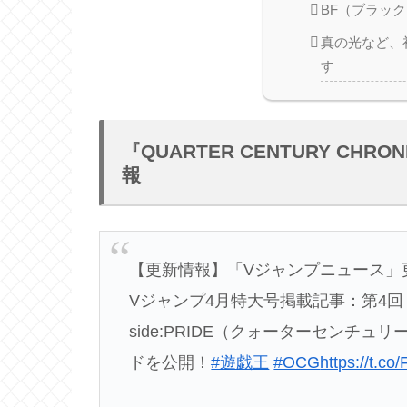
BF（ブラッ
真の光など、
す
『QUARTER CENTURY CHRO
報
【更新情報】「Vジャンプニュース」
Vジャンプ4月特大号掲載記事：第4回 『Q
side:PRIDE（クォーターセンチ
ドを公開！
#遊戯王
#OCG
https://t.