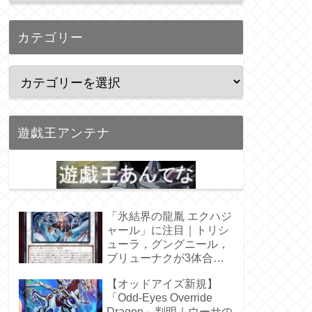
カテゴリー
遊戯王アンテナ
「氷結界の龍胤 エクハジ
ャール」に注目｜トリシ
ューラ，グングニール，
ブリューナクが3体合
体！
【オッドアイズ新規】
「Odd-Eyes Override
Dragon」判明｜ウーサの