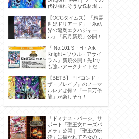
代役張れそうな逸材現
る！
【OCGタイムズ】「精霊
世妃ドリアード」「氷結
界の龍胤エクハジャー
ル」「真月新規」公開！
「 No.101 S・H・Ark
Knight－ソウル・アサイ
ラム」新規公開！先1で
も強いアークナイトだ
ぁ！
【BETB】『ビヨンド・
ザ・ブレイブ』のノーマ
ルレアは何？「一日万倍
龍」が楽しそう！
「ドミナス・パージ」サ
ポート「聖王女ローズパ
メラ」公開｜「聖王の粉
砕」に描かれてる女の子