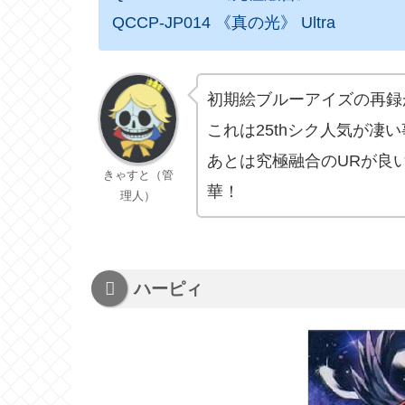
QCCP-JP014 《真の光》 Ultra
初期絵ブルーアイズの再録
これは25thシク人気が凄
あとは究極融合のURが良
きゃすと（管
華！
理人）
ハーピィ