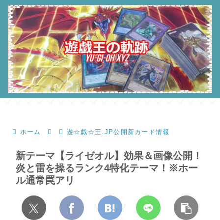
ホーム
遊☆戯☆王.JP公開新カード情報
新テーマ【ライゼオル】効果＆画像公開！
炎と雷を操るランク4特化テーマ！※ホー
ル通常罠アリ