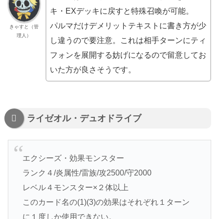
キ・EXデッキに戻すと特殊召喚が可能。
パルマだけデメリットテキストに書き方が少
きゃすと（管
理人）
し違うので要注意。これは相手ターンにティ
フォンを展開する妨げになるので留意してお
いた方が良さそうです。
ライゼオル・デュオドライブ
エクシーズ・効果モンスター
ランク４/炎属性/雷族/攻2500/守2000
レベル４モンスター×２体以上
このカード名の(1)(3)の効果はそれぞれ１ターン
に１度しか使用できない。