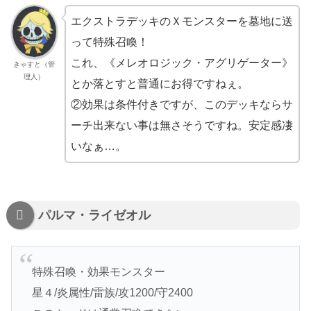
エクストラデッキのＸモンスターを墓地に送
って特殊召喚！
これ、《メレオロジック・アグリゲーター》
きゃすと（管
理人）
とか落とすと普通にお得ですねぇ。
②効果は条件付きですが、このデッキならサ
ーチ出来ない事は無さそうですね。安定感凄
いなぁ…。
パルマ・ライゼオル
特殊召喚・効果モンスター
星４/炎属性/雷族/攻1200/守2400