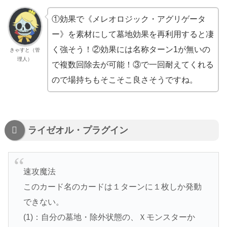
①効果で《メレオロジック・アグリゲータ
ー》を素材にして墓地効果を再利用すると凄
く強そう！②効果には名称ターン1が無いの
きゃすと（管
理人）
で複数回除去が可能！③で一回耐えてくれる
ので場持ちもそこそこ良さそうですね。
ライゼオル・プラグイン
速攻魔法
このカード名のカードは１ターンに１枚しか発動
できない。
(1)：自分の墓地・除外状態の、Ｘモンスターか