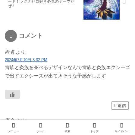
ード！ラグナゼロ好き必見のテーマだ
ぜ！
コメント
匿名
より:
2024年7月10日 3:32 PM
雷族と炎族を並べるデザインなんで雷族と炎族エクシーズ
で出すエクシーズが出てきそうな予感がします
返信
匿名
より:
2024年7月10日 5:11 PM
メニュー
ホーム
検索
トップ
サイドバー