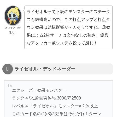
ライゼオルって下級のモンスターのステータ
スも結構高いので、この打点アップと打点ダ
ウン効果は結構影響がデカそうですね。③効
きゃすと（管
理人）
果による2枚サーチは文句なしの強さ！優秀
なアタッカー兼システム役って感じ！
ライゼオル・デッドネーダー
エクシーズ・効果モンスター
ランク４/光属性/炎族/攻3000/守2500
レベル４「ライゼオル」モンスター×２体以上
このカード名の(1)(3)の効果はそれぞれ１ターン