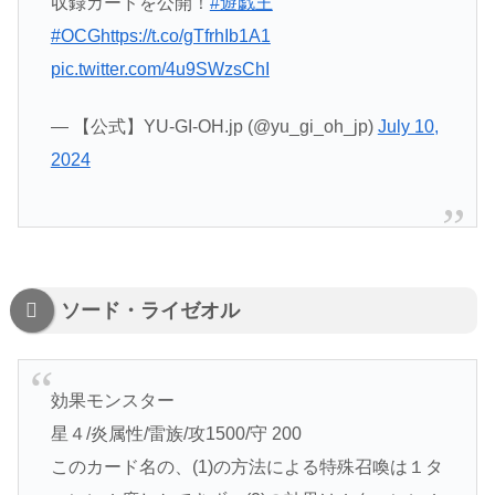
収録カードを公開！
#遊戯王
#OCG
https://t.co/gTfrhIb1A1
pic.twitter.com/4u9SWzsChI
— 【公式】YU-GI-OH.jp (@yu_gi_oh_jp)
July 10,
2024
ソード・ライゼオル
効果モンスター
星４/炎属性/雷族/攻1500/守 200
このカード名の、(1)の方法による特殊召喚は１タ