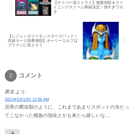
【サイバー流ストラク】無限泡影＆ライ
トニングストーム再録決定！強すぎワロ
タ
【レジェンダリーモンスターズパック｜
収録カード効果感想】ホーリーエルフは
ブラマジに良さそう
コメント
匿名
より:
2021年5月13日 12:56 AM
溟界の爬虫類のように、これまであまりスポットの当たっ
てこなかった種族の強化とかも来たら嬉しいな…