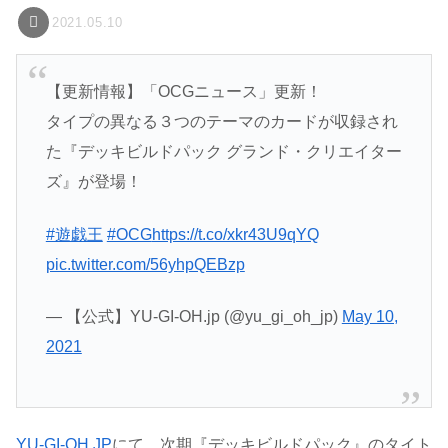
2021.05.10
【更新情報】「OCGニュース」更新！
タイプの異なる３つのテーマのカードが収録され
た『デッキビルドパック グランド・クリエイター
ズ』が登場！
#遊戯王
#OCG
https://t.co/xkr43U9qYQ
pic.twitter.com/56yhpQEBzp
— 【公式】YU-GI-OH.jp (@yu_gi_oh_jp)
May 10,
2021
YU-GI-OH.JP
にて、次期『デッキビルドパック』のタイト