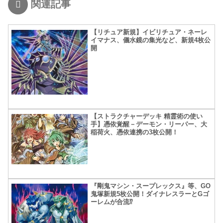
関連記事
【リチュア新規】イビリチュア・ネーレ
イマナス、儀水鏡の集光など、新規4枚公
開
【ストラクチャーデッキ 精霊術の使い
手】憑依覚醒－デーモン・リーパー、大
稲荷火、憑依連携の3枚公開！
『剛鬼マシン・スープレックス』等、GO
鬼塚新規5枚公開！ダイナレスラーとGゴ
ーレムが合流⁉