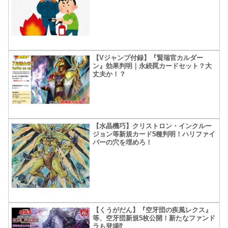
【Vジャンプ付録】『賢瑞官カルダー
ン』効果判明｜永続罠カードセット？大
丈夫か！？
【水晶機巧】クリストロン・インクルー
ジョン等新規カード5種判明！ハリファイ
バーの穴を埋めろ！
【くうがだん】『空牙団の疾風レクス』
等、空牙団新規5枚公開！新たなファンド
ラも登場⁉