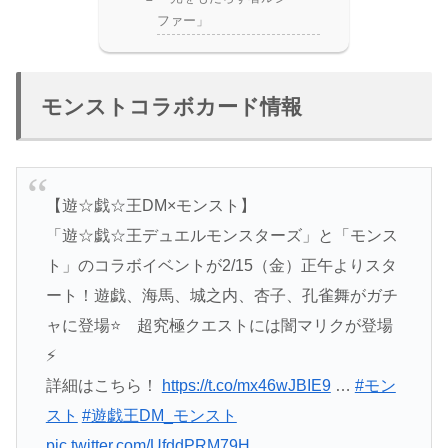
ファー」
モンストコラボカード情報
【遊☆戯☆王DM×モンスト】
「遊☆戯☆王デュエルモンスターズ」と「モンス
ト」のコラボイベントが2/15（金）正午よりスタ
ート！遊戯、海馬、城之内、杏子、孔雀舞がガチ
ャに登場⭐ 超究極クエストには闇マリクが登場
⚡
詳細はこちら！
https://t.co/mx46wJBIE9
…
#モン
スト
#遊戯王DM_モンスト
pic.twitter.com/UfddPRM79H