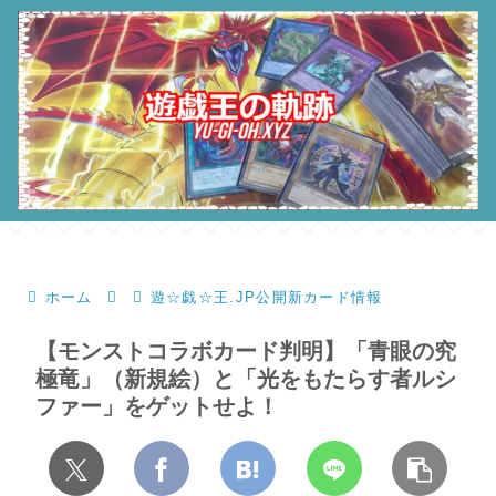
ホーム
遊☆戯☆王.JP公開新カード情報
【モンストコラボカード判明】「青眼の究
極竜」（新規絵）と「光をもたらす者ルシ
ファー」をゲットせよ！