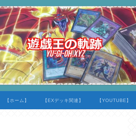
【ホーム】
【EXデッキ関連】
【YOUTUBE】