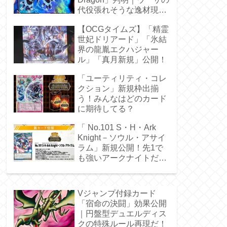
代役張れそうな逸材現
る！
【OCGタイムズ】「精霊
世妃ドリアード」「氷結
界の龍胤エクハジャー
ル」「真月新規」公開！
「ユーティリティ・コレ
クション」新規枠出揃
う！みんなはどのカード
に期待してる？
「 No.101 S・H・Ark
Knight－ソウル・アサイ
ラム」新規公開！先1で
も強いアークナイトだ
ぁ！
Vジャンプ付録カード
「宿命の決闘」効果公開
｜円盤型デュエルディス
クの特殊ルール再現だ！