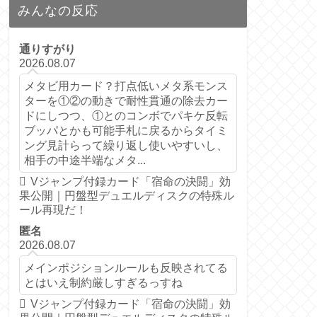
みんなの反応
通りすがり
2026.08.07
メタビ用カード？打点低いメタ系モンス
ターを①②の動きで耐性貫通の除去カー
ドにしつつ、①とのコンボでパキケ反転
ブッパとかも可能手札に戻るからタイミ
ング見計らって繰り返し使いやすいし、
相手の中途半端なメタ...
Vジャンプ付録カード「宿命の決闘」効
果公開｜円盤型デュエルディスクの特殊ル
ール再現だ！
匿名
2026.08.07
メインポジションルールも反映されてる
とはいえ制約厳しすぎるっすね
Vジャンプ付録カード「宿命の決闘」効