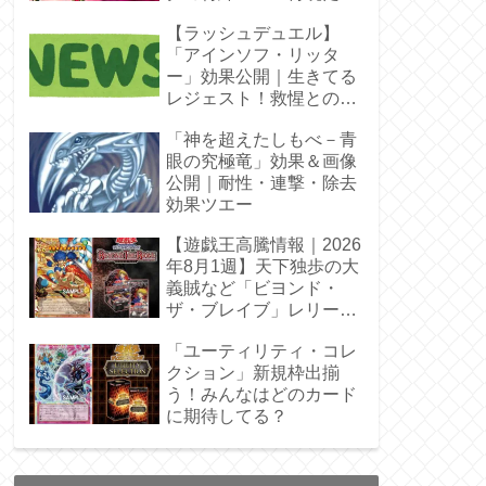
【ラッシュデュエル】
「アインソフ・リッタ
ー」効果公開｜生きてる
レジェスト！救惺との相
性◎
「神を超えたしもべ－青
眼の究極竜」効果＆画像
公開｜耐性・連撃・除去
効果ツエー
【遊戯王高騰情報｜2026
年8月1週】天下独歩の大
義賊など「ビヨンド・
ザ・ブレイブ」レリーフ
枠を調査
「ユーティリティ・コレ
クション」新規枠出揃
う！みんなはどのカード
に期待してる？