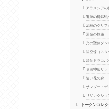
アラメシアの
遺跡の魔鉱戦
流離のグリフ
運命の旅路
光の聖剣ダン
星空蝶（スタ
騎竜ドラコバ
暗黒神殿ザラ
迷い花の森
サンダー・デ
リザレクショ
トークンコレク