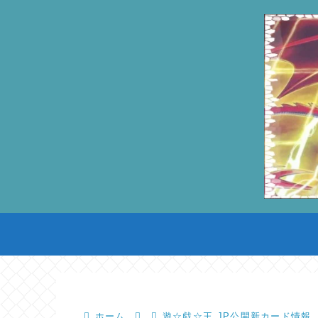
ホーム
遊☆戯☆王.JP公開新カード情報