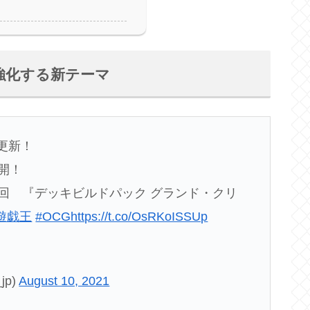
強化する新テーマ
更新！
開！
２回 『デッキビルドパック グランド・クリ
遊戯王
#OCG
https://t.co/OsRKoISSUp
jp)
August 10, 2021