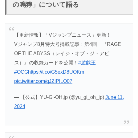
の鳴獰」について語る
【更新情報】「Vジャンプニュース」更新！
Vジャンプ8月特大号掲載記事：第4回 『RAGE
OF THE ABYSS（レイジ・オブ・ジ・アビ
ス）』の収録カードを公開！
#遊戯王
#OCG
https://t.co/G5exD8UOKm
pic.twitter.com/qJZiPlLO07
— 【公式】YU-GI-OH.jp (@yu_gi_oh_jp)
June 11,
2024