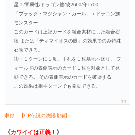
星７/闇属性/ドラゴン族/攻2600/守1700
「ブラック・マジシャン・ガール」＋ドラゴン族
モンスター
このカードは上記カードを融合素材にした融合召
喚 または「ティマイオスの眼」の効果でのみ特殊
召喚できる。
①：１ターンに１度、手札を１枚墓地へ送り、 フ
ィールドの表側表示のカード１枚を対象として発
動できる。 その表側表示のカードを破壊する。
この効果は相手ターンでも発動できる。
収録：【CP伝説の決闘者編】
《
カワイイは正義！
》