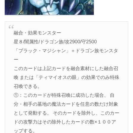
融合・効果モンスター
星８/闇属性/ドラゴン族/攻2900/守2500
「ブラック・マジシャン」＋ドラゴン族モンスタ
ー
このカードは上記カードを融合素材にした融合召
喚 または「ティマイオスの眼」の効果でのみ特殊
召喚できる。
①：このカードが特殊召喚に成功した場合、 自
分・相手の墓地の魔法カードを任意の数だけ対象
として発動する。 そのカードを除外し、このカー
ドの攻撃力はその除外したカードの数×１００ア
ップする。