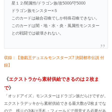
星１２/闇属性/ドラゴン族/攻5000/守5000
ドラゴン族モンスター×５
このカードは融合召喚でしか特殊召喚できない。
このカードは闇・地・水・炎・風属性モンスター
との戦闘では破壊されない。
収録：【遊戯王デュエルモンスターズ7 決闘都市伝説 付
録】
《
エクストラから素材供給できるのは２枚ま
で
》
「オッドアイズ」モンスターはドラゴン族だらけですが、
エクストラデッキから素材供給できる最大数が2枚までな
ので、残りの3体は手札・フィールドで用意する必要があ