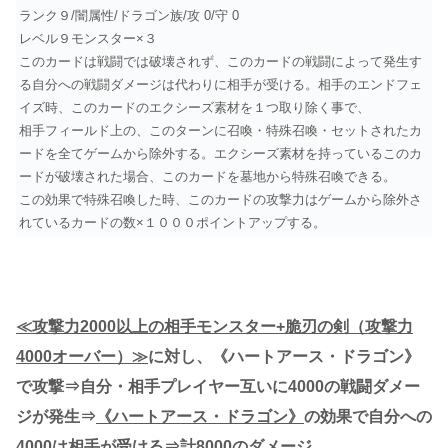
ランク９/闇属性/ドラゴン族/攻 0/守 0
レベル９モンスター×３
このカードは戦闘では破壊されず、このカードの戦闘によって発生す
る自分への戦闘ダメージは代わりに相手が受ける。相手のエンドフェ
イズ時、このカードのエクシーズ素材を１つ取り除く事で、
相手フィールド上の、このターンに召喚・特殊召喚・セットされたカ
ードを全てゲームから除外する。エクシーズ素材を持っているこのカ
ードが破壊された場合、このカードを墓地から特殊召喚できる。
この効果で特殊召喚した時、このカードの攻撃力はゲームから除外さ
れているカードの数×１０００ポイントアップする。
≪攻撃力2000以上の相手モンスター+脆刃の剣（攻撃力
4000オーバー）≫
に対し、《ハートアース・ドラゴン》
で攻撃⇒自分・相手プレイヤー互いに4000の戦闘ダメー
ジが発生⇒
《ハートアース・ドラゴン》
の効果で自分への
4000は相手が受ける⇒計8000のダメージ。