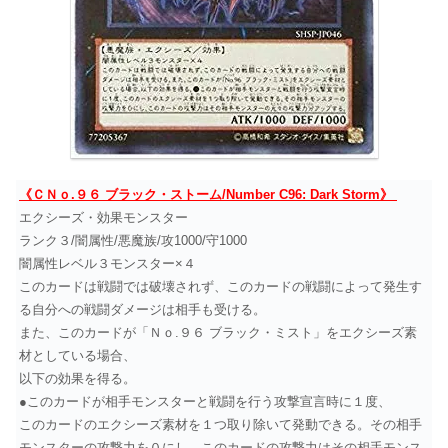
《ＣＮｏ.９６ ブラック・ストーム/Number C96: Dark Storm》
エクシーズ・効果モンスター
ランク３/闇属性/悪魔族/攻1000/守1000
闇属性レベル３モンスター×４
このカードは戦闘では破壊されず、このカードの戦闘によって発生す
る自分への戦闘ダメージは相手も受ける。
また、このカードが「Ｎｏ.９６ ブラック・ミスト」をエクシーズ素
材としている場合、
以下の効果を得る。
●このカードが相手モンスターと戦闘を行う攻撃宣言時に１度、
このカードのエクシーズ素材を１つ取り除いて発動できる。その相手
モンスターの攻撃力を０にし、このカードの攻撃力はその相手モンス