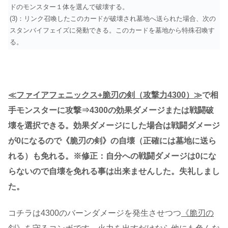
ドのモンスター１体を選んで破壊する。
(3)：リンク召喚したこのカードが破壊され墓地へ送られた場合、次の
スタンバイフェイズに発動できる。このカードを墓地から特殊召喚す
る。
≪ファイアフェニックス+脆刃の剣（攻撃力4300）≫
で相
手モンスターに攻撃⇒4300の効果ダメージまたは戦闘破
壊を選択できる。効果ダメージにした場合は戦闘ダメージ
が0になるので《脆刃の剣》の自壊（正確には墓地に送ら
れる）も免れる。※修正：自分への戦闘ダメージは0にな
らないので自壊を免れる事は出来ませんした。失礼しまし
た。
コチラは4300のバーンダメージを発生させつつ
《脆刃の