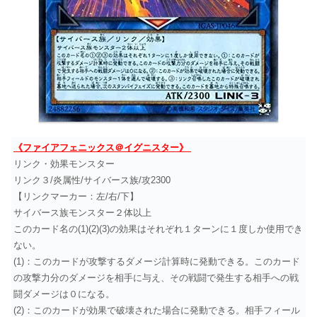
《ファイアフェニックス＠イグニスター》
リンク・効果モンスター
リンク３/炎属性/サイバース族/攻2300
【リンクマーカー：左/右/下】
サイバース族モンスター２体以上
このカード名の(1)(2)(3)の効果はそれぞれ１ターンに１度しか使用でき
ない。
(1)：このカードが攻撃するダメージ計算時に発動できる。このカード
の攻撃力分のダメージを相手に与え、その戦闘で発生する相手への戦
闘ダメージは０になる。
(2)：このカードが効果で破壊された場合に発動できる。相手フィール