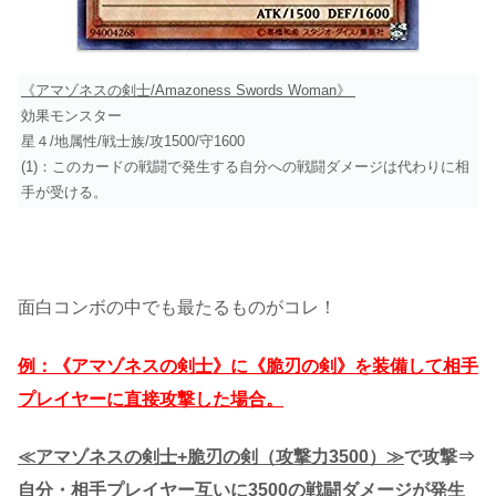
《アマゾネスの剣士/Amazoness Swords Woman》
効果モンスター
星４/地属性/戦士族/攻1500/守1600
(1)：このカードの戦闘で発生する自分への戦闘ダメージは代わりに相
手が受ける。
面白コンボの中でも最たるものがコレ！
例：《アマゾネスの剣士》に《脆刃の剣》を装備して相手
プレイヤーに直接攻撃した場合。
≪アマゾネスの剣士+脆刃の剣（攻撃力3500）≫
で攻撃⇒
自分・相手プレイヤー互いに3500の戦闘ダメージが発生