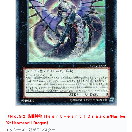
《Ｎｏ.９２ 偽骸神龍 Ｈｅａｒｔ－ｅａｒｔＨ Ｄｒａｇｏｎ/Number
92: Heart-eartH Dragon》
エクシーズ・効果モンスター