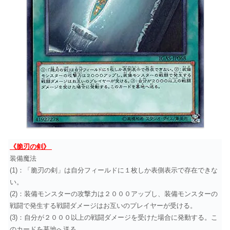
《脆刃の剣》
装備魔法
(1)：「脆刃の剣」は自分フィールドに１枚しか表側表示で存在できな
い。
(2)：装備モンスターの攻撃力は２０００アップし、装備モンスターの
戦闘で発生する戦闘ダメージはお互いのプレイヤーが受ける。
(3)：自分が２０００以上の戦闘ダメージを受けた場合に発動する。こ
のカードを墓地へ送る。