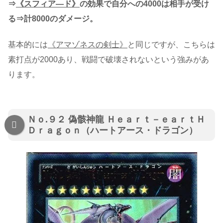
⇒
《スフィア―ド》
の効果で自分への4000は相手が受け
る⇒計8000のダメージ。
基本的には
《アマゾネスの剣士》
と同じですが、こちらは
素打点が2000あり、戦闘で破壊されないという強みがあ
ります。
Ｎｏ.９２ 偽骸神龍 Ｈｅａｒｔ－ｅａｒｔＨ
Ｄｒａｇｏｎ（ハートアース・ドラゴン）