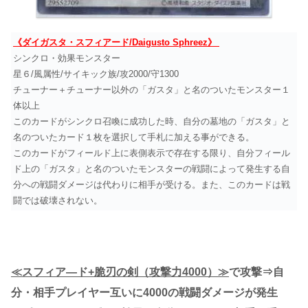
《ダイガスタ・スフィアード/Daigusto Sphreez》
シンクロ・効果モンスター
星６/風属性/サイキック族/攻2000/守1300
チューナー＋チューナー以外の「ガスタ」と名のついたモンスター１
体以上
このカードがシンクロ召喚に成功した時、自分の墓地の「ガスタ」と
名のついたカード１枚を選択して手札に加える事ができる。
このカードがフィールド上に表側表示で存在する限り、自分フィール
ド上の「ガスタ」と名のついたモンスターの戦闘によって発生する自
分への戦闘ダメージは代わりに相手が受ける。また、このカードは戦
闘では破壊されない。
≪スフィア―ド+脆刃の剣（攻撃力4000）≫
で攻撃⇒自
分・相手プレイヤー互いに4000の戦闘ダメージが発生