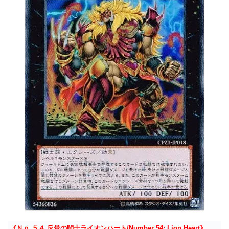
《Ｎｏ.５４ 反骨の闘士ライオンハート/Number 54: Lion Heart》