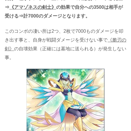
⇒
《アマゾネスの剣士》
の効果で自分への3500は相手が
受ける⇒計7000のダメージとなります。
このコンボの凄い所は2つ、2枚で7000ものダメージを叩
き出す事と、自身が戦闘ダメージを受けない事で
《脆刃の
剣》
の自壊効果（正確には墓地に送られる）が発生しない
事。