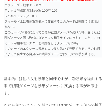
エクシーズ・効果モンスター
ランク１/地属性/戦士族/攻 100/守 100
レベル１モンスター×３
フィールド上に表側攻撃表示で存在するこのカードは戦闘では破壊さ
れない。
このカードの戦闘によって自分が戦闘ダメージを受けた時、受けた戦
闘ダメージと同じ数値のダメージを相手ライフに与える。また、この
カードが相手モンスターと戦闘を行うダメージ計算時、
このカードのエクシーズ素材を１つ取り除いて発動できる。その戦闘
によって発生する自分への戦闘ダメージは代わりに相手が受ける。
基本的には他の反射効果と同様ですが、②効果を経由する
事で戦闘ダメージを効果ダメージに変換する事が出来ま
す。
だから何だって？って話ではありますが、まぁ何かの拍子