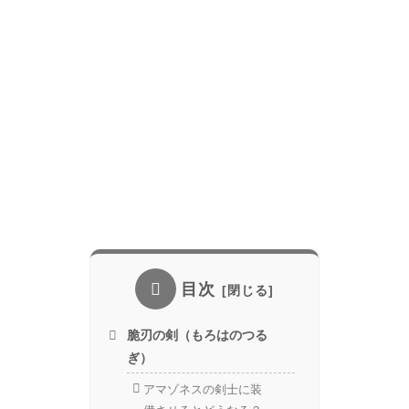
目次
脆刃の剣（もろはのつる
ぎ）
アマゾネスの剣士に装