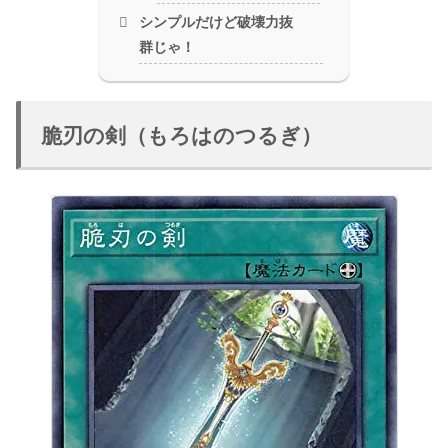
シンプルだけど破壊力抜
群じゃ！
脆刃の剣（もろはのつるぎ）