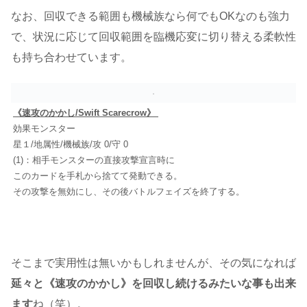
なお、回収できる範囲も機械族なら何でもOKなのも強力
で、状況に応じて回収範囲を臨機応変に切り替える柔軟性
も持ち合わせています。
《速攻のかかし/Swift Scarecrow》
効果モンスター
星１/地属性/機械族/攻 0/守 0
(1)：相手モンスターの直接攻撃宣言時に
このカードを手札から捨てて発動できる。
その攻撃を無効にし、その後バトルフェイズを終了する。
そこまで実用性は無いかもしれませんが、その気になれば
延々と《速攻のかかし》を回収し続けるみたいな事も出来
ます
ね（笑）。