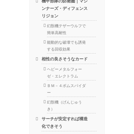
機甲部隊の防衛圏｜マシ
ンナーズ・ディフェンス
リジョン
幻獣機テザーウルフで
簡単高耐性
能動的な破壊でも誘発
する回収効果
相性の良さそうなカード
ヘビーメタルフォー
ゼ・エレクトラム
ＢＭ－４ボムスパイダ
ー
幻獣機（げんじゅう
き）
サーチが安定すれば構造
化できそう