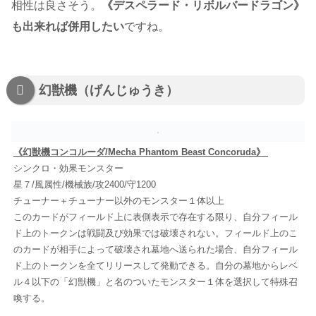
相性は良さそう。
《デスペラード・リボルバードラゴン》
も出来れば併用したい
ですね。
幻獣機（げんじゅうき）
《幻獣機コンコルーダ/Mecha Phantom Beast Concoruda》
シンクロ・効果モンスター
星７/風属性/機械族/攻2400/守1200
チューナー＋チューナー以外のモンスター１体以上
このカードがフィールド上に表側表示で存在する限り、自分フィール
ド上のトークンは戦闘及び効果では破壊されない。フィールド上のこ
のカードが相手によって破壊され墓地へ送られた場合、自分フィール
ド上のトークンを全てリリースして発動できる。自分の墓地からレベ
ル４以下の「幻獣機」と名のついたモンスター１体を選択して特殊召
喚する。