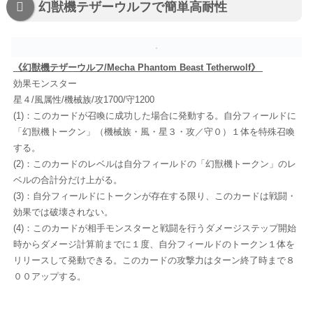
幻獣機テザーウルフで簡単高耐性
《幻獣機テザーウルフ/Mecha Phantom Beast Tetherwolf》
効果モンスター
星４/風属性/機械族/攻1700/守1200
(1)：このカードが召喚に成功した場合に発動する。自分フィールドに
「幻獣機トークン」（機械族・風・星３・攻／守０）１体を特殊召喚
する。
(2)：このカードのレベルは自分フィールドの「幻獣機トークン」のレ
ベルの合計分だけ上がる。
(3)：自分フィールドにトークンが存在する限り、このカードは戦闘・
効果では破壊されない。
(4)：このカードが相手モンスターと戦闘を行うダメージステップ開始
時からダメージ計算前までに１度、自分フィールドのトークン１体を
リリースして発動できる。このカードの攻撃力はターン終了時まで８
００アップする。