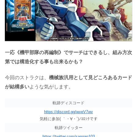
一応《機甲部隊の再編制》でサーチはできるし、組み方次
第では構造化する事も出来るかも？
今回のストラクは、
機械族汎用として見どころあるカード
が結構多い
ような気がします。
軌跡ディスコード
https://discord.gg/wveV7wv
気軽に参加( ｀・∀・´)ﾉﾖﾛｼｸです
軌跡ツイッター
https://twitter.com/sangan103