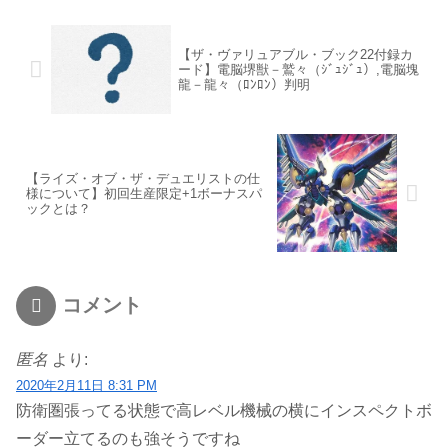
【ザ・ヴァリュアブル・ブック22付録カ
ード】電脳堺獣－鷲々（ｼﾞｭｼﾞｭ）,電脳塊
龍－龍々（ﾛﾝﾛﾝ）判明
【ライズ・オブ・ザ・デュエリストの仕
様について】初回生産限定+1ボーナスパ
ックとは？
コメント
匿名
より:
2020年2月11日 8:31 PM
防衛圏張ってる状態で高レベル機械の横にインスペクトボ
ーダー立てるのも強そうですね