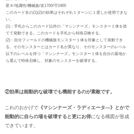
星８/地属性/機械族/攻1700/守2400
このカード名の(1)(2)の効果はそれぞれ１ターンに１度しか使用できな
い。
(1)：手札からこのカード以外の「マシンナーズ」モンスター１体を捨
てて発動できる。このカードを手札から特殊召喚する。
(2)：自分フィールドの機械族モンスター１体を対象として発動でき
る。そのモンスターとはカード名が異なり、そのモンスターのレベル
以下のレベルを持つ「マシンナーズ」モンスター１体を自分の墓地か
ら選んで特殊召喚し、対象のモンスターを破壊する。
②効果は能動的な破壊でも機能するのが素敵です。
これのおかげで
《マシンナーズ・ラディエータ―》とかで
能動的に自らの場を破壊すると更にお得
になる構図が形成
できています。