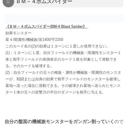
ＢＭ－４ボムスパイダー
《ＢＭ－４ボムスパイダー/BM-4 Blast Spider》
効果モンスター
星４/闇属性/機械族/攻1400/守2200
このカード名の(2)の効果は１ターンに１度しか使用できない。
(1)：１ターンに１度、自分フィールドの機械族・闇属性モンスター１
体と相手フィールドの表側表示のカード１枚を対象として発動でき
る。そのカードを破壊する。
(2)：自分フィールドの元々の種族・属性が機械族・闇属性のモンスタ
ーが、戦闘または自身の効果で相手フィールドのモンスターを破壊し
墓地へ送った場合に発動できる。その破壊され墓地へ送られたモンス
ター１体の元々の攻撃力の半分のダメージを相手に与える。
自分の盤面の機械族モンスターをガンガン割っていく
ので