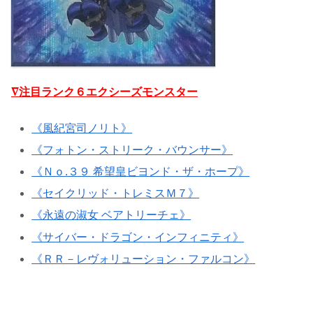
∇注目ランク６エクシーズモンスター
《風紀宮司ノリト》
《フォトン・ストリーク・バウンサー》
《Ｎｏ.３９ 希望皇ビヨンド・ザ・ホープ》
《セイクリッド・トレミスＭ７》
《永遠の淑女 ベアトリーチェ》
《サイバー・ドラゴン・インフィニティ》
《ＲＲ－レヴォリューション・ファルコン》