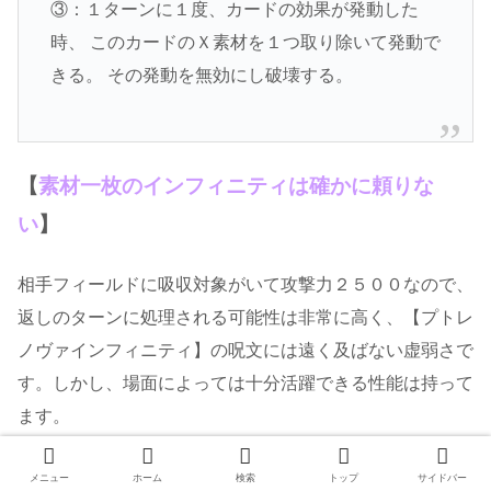
③：１ターンに１度、カードの効果が発動した
時、 このカードのＸ素材を１つ取り除いて発動で
きる。 その発動を無効にし破壊する。
【
素材一枚のインフィニティは確かに頼りな
い
】
相手フィールドに吸収対象がいて攻撃力２５００なので、
返しのターンに処理される可能性は非常に高く、【プトレ
ノヴァインフィニティ】の呪文には遠く及ばない虚弱さで
す。しかし、場面によっては十分活躍できる性能は持って
ます。
ライフコストの懸念も《ＲＲ-レディネス》があるので、
メニュー
ホーム
検索
トップ
サイドバー