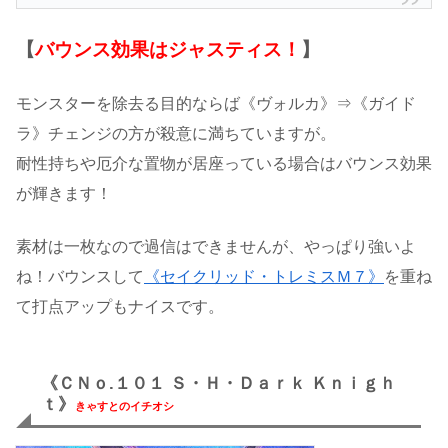
【
バウンス効果はジャスティス！
】
モンスターを除去る目的ならば《ヴォルカ》⇒《ガイド
ラ》チェンジの方が殺意に満ちていますが。
耐性持ちや厄介な置物が居座っている場合はバウンス効果
が輝きます！
素材は一枚なので過信はできませんが、やっぱり強いよ
ね！バウンスして
《セイクリッド・トレミスＭ７》
を重ね
て打点アップもナイスです。
《ＣＮｏ.１０１ Ｓ・Ｈ・Ｄａｒｋ Ｋｎｉｇｈ
ｔ》
きゃすとのイチオシ