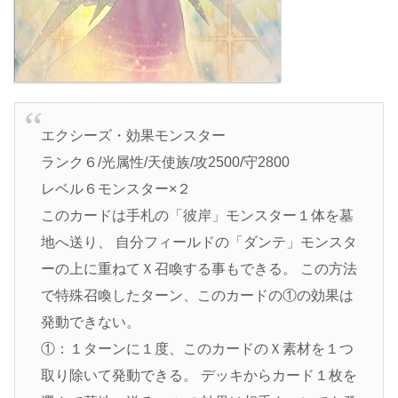
エクシーズ・効果モンスター
ランク６/光属性/天使族/攻2500/守2800
レベル６モンスター×２
このカードは手札の「彼岸」モンスター１体を墓
地へ送り、 自分フィールドの「ダンテ」モンスタ
ーの上に重ねてＸ召喚する事もできる。 この方法
で特殊召喚したターン、このカードの①の効果は
発動できない。
①：１ターンに１度、このカードのＸ素材を１つ
取り除いて発動できる。 デッキからカード１枚を