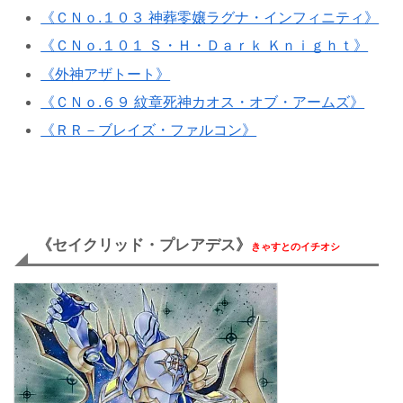
《ＣＮｏ.１０３ 神葬零嬢ラグナ・インフィニティ》
《ＣＮｏ.１０１ Ｓ・Ｈ・Ｄａｒｋ Ｋｎｉｇｈｔ》
《外神アザトート》
《ＣＮｏ.６９ 紋章死神カオス・オブ・アームズ》
《ＲＲ－ブレイズ・ファルコン》
《セイクリッド・プレアデス》
きゃすとのイチオシ