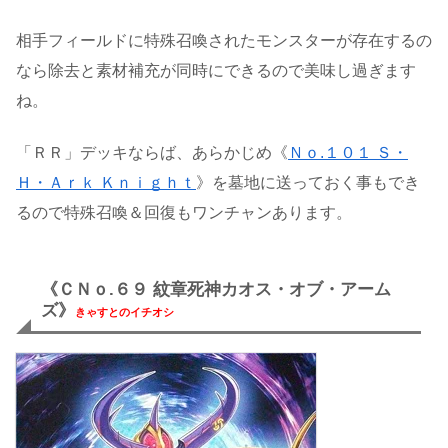
相手フィールドに特殊召喚されたモンスターが存在するの
なら除去と素材補充が同時にできるので美味し過ぎます
ね。
「ＲＲ」デッキならば、あらかじめ《
Ｎｏ.１０１ Ｓ・
Ｈ・Ａｒｋ Ｋｎｉｇｈｔ
》を墓地に送っておく事もでき
るので特殊召喚＆回復もワンチャンあります。
《ＣＮｏ.６９ 紋章死神カオス・オブ・アーム
ズ》
きゃすとのイチオシ