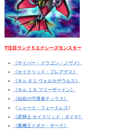
∇注目ランク５エクシーズモンスター
《サイバー・ドラゴン・ノヴァ》
《セイクリッド・プレアデス》
《Ｎｏ.６１ ヴォルカザウルス》
《Ｎｏ.１９ フリーザードン》
《始祖の守護者ティラス》
《
シャーク・フォートレス
》
《星輝士 セイクリッド・ダイヤ》
《重機王ドボク・ザーク》