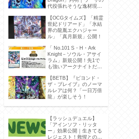
代役張れそうな逸材現
る！
【OCGタイムズ】「精霊
世妃ドリアード」「氷結
界の龍胤エクハジャー
ル」「真月新規」公開！
「 No.101 S・H・Ark
Knight－ソウル・アサイ
ラム」新規公開！先1で
も強いアークナイトだ
ぁ！
【BETB】『ビヨンド・
ザ・ブレイブ』のノーマ
ルレアは何？「一日万倍
龍」が楽しそう！
【ラッシュデュエル】
「アインソフ・リッタ
ー」効果公開｜生きてる
レジェスト！救惺との相