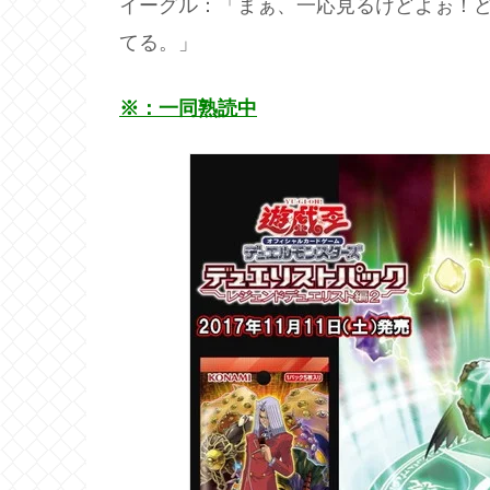
イーグル：「まぁ、一応見るけどよぉ！
てる。」
※：一同熟読中