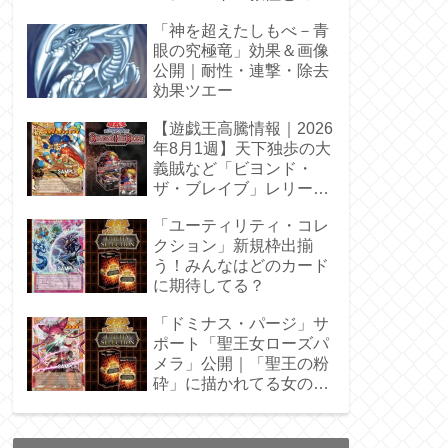
性◎
「神を超えたしもべ－青
眼の究極竜」効果＆画像
公開｜耐性・連撃・除去
効果ツエー
【遊戯王高騰情報｜2026
年8月1週】天下独歩の大
義賊など「ビヨンド・
ザ・ブレイブ」レリーフ
枠を調査
「ユーティリティ・コレ
クション」新規枠出揃
う！みんなはどのカード
に期待してる？
「ドミナス・パージ」サ
ポート「聖王女ローズパ
メラ」公開｜「聖王の粉
砕」に描かれてる女の子
じゃん！