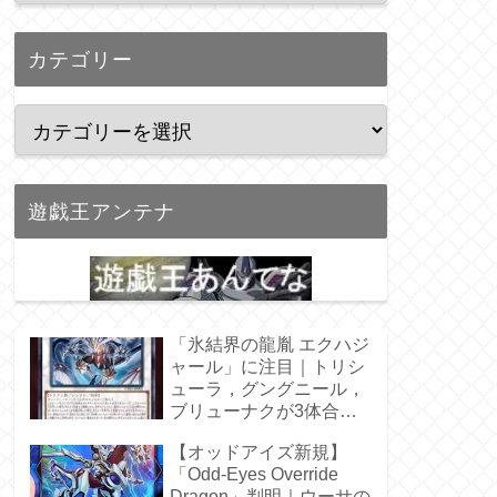
カテゴリー
遊戯王アンテナ
「氷結界の龍胤 エクハジ
ャール」に注目｜トリシ
ューラ，グングニール，
ブリューナクが3体合
体！
【オッドアイズ新規】
「Odd-Eyes Override
Dragon」判明｜ウーサの