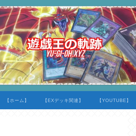
【ホーム】
【EXデッキ関連】
【YOUTUBE】