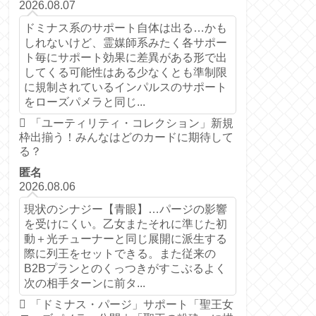
2026.08.07
ドミナス系のサポート自体は出る…かも
しれないけど、霊媒師系みたく各サポー
ト毎にサポート効果に差異がある形で出
してくる可能性はある少なくとも準制限
に規制されているインパルスのサポート
をローズパメラと同じ...
「ユーティリティ・コレクション」新規
枠出揃う！みんなはどのカードに期待して
る？
匿名
2026.08.06
現状のシナジー【青眼】…パージの影響
を受けにくい。乙女またそれに準じた初
動＋光チューナーと同じ展開に派生する
際に列王をセットできる。また従来の
B2Bプランとのくっつきがすこぶるよく
次の相手ターンに前タ...
「ドミナス・パージ」サポート「聖王女