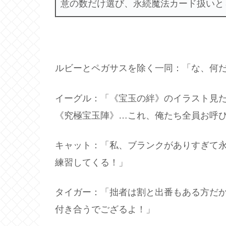
意の数だけ選び、永続魔法カード扱いと
ルビーとペガサスを除く一同：「な、何
イーグル：「《宝玉の絆》のイラスト見
《究極宝玉陣》…これ、俺たち全員お呼
キャット：「私、ブランクがありすぎて
練習してくる！」
タイガー：「拙者は割と出番もある方だ
付き合うでござるよ！」