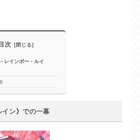
目次
－レインボー・ルイ
者
ルイン》での一幕