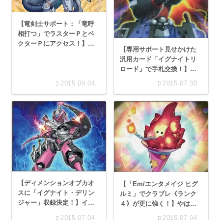
【竜剣士サポート：「竜呼
相打つ」でラスターＰとベ
クターＰにアクセス！】つ
【専用サポート見せかけた
いに現れた竜剣士サーチの
汎用カード「イグナイトリ
利便性を考える！
ロード」で手札交換！】イ
グナイトでは逆に使いにく
2015.09.04
2015.07.30
い！？
【ディメンションオブカオ
【「Em/エンタメイジ ヒグ
スに「イグナイト・デリン
ルミ」でクラブレ《ランク
ジャー」収録決定！】イグ
４》が更に強く！】やはり
サーのポンコツ姫！
ペンデュラムは邪悪な召喚
2015.07.04
2015.07.04