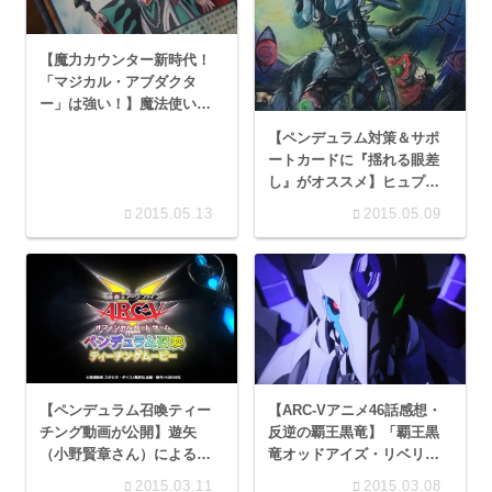
【魔力カウンター新時代！
「マジカル・アブダクタ
ー」は強い！】魔法使い族
＆Pカードの欲張りサーチ効
【ペンデュラム対策＆サポ
果！
ートカードに『揺れる眼差
し』がオススメ】ヒュプノ
シスターの囁きでライズベ
2015.05.13
2015.05.09
ルト発狂中！
【ペンデュラム召喚ティー
【ARC-Vアニメ46話感想・
チング動画が公開】遊矢
反逆の覇王黒竜】「覇王黒
（小野賢章さん）による初
竜オッドアイズ・リベリオ
心者向け講座
ン・ドラゴン」強いぞ！カ
2015.03.11
2015.03.08