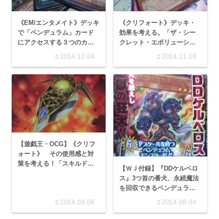
《EM/エンタメイト》デッキ
《クリフォート》デッキ・
で「ペンデュラム」カード
効果を考える。「ザ・シー
にアクセスする３つのカー
クレット・エボリューショ
ドで悩むの巻！【ドラゴン
ン」追加分
2014.12.04
2014.11.18
ダウザー】など
【遊戯王・OCG】《クリフ
ォート》 その使用感と対
策を考える！「スキルドレ
【ＷＪ付録】『DDケルベロ
イン」「奈落の落とし穴」
ス』3つ首の番犬、永続魔法
を回収できるペンデュラム
モンスター
2014.09.08
2014.08.04