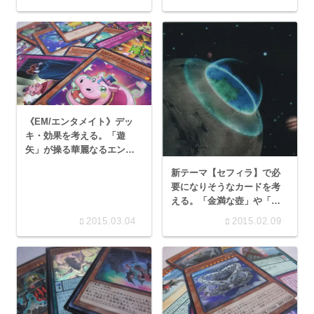
ッコイイぞ！
《EM/エンタメイト》デッ
キ・効果を考える。「遊
矢」が操る華麗なるエンタ
ーテイメントデッキ
新テーマ【セフィラ】で必
要になりそうなカードを考
える。「金満な壺」や「影
衣融合」は必要？
2015.03.04
2015.02.09