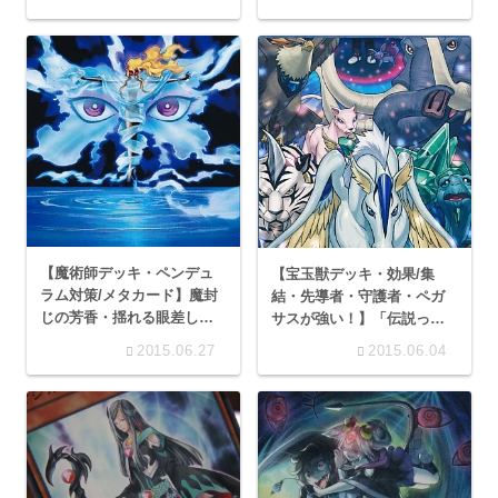
方法なのか…。
【魔術師デッキ・ペンデュ
【宝玉獣デッキ・効果/集
ラム対策/メタカード】魔封
結・先導者・守護者・ペガ
じの芳香・揺れる眼差し・
サスが強い！】「伝説っ
妖精の風など
て？ああ！それって羽根ク
2015.06.27
2015.06.04
リボー？」