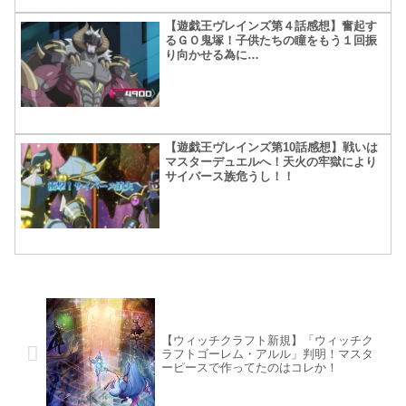
【遊戯王ヴレインズ第４話感想】奮起す
るＧＯ鬼塚！子供たちの瞳をもう１回振
り向かせる為に…
【遊戯王ヴレインズ第10話感想】戦いは
マスターデュエルへ！天火の牢獄により
サイバース族危うし！！
【ウィッチクラフト新規】「ウィッチク
ラフトゴーレム・アルル」判明！マスタ
ーピースで作ってたのはコレか！