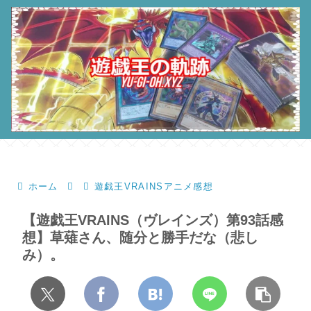
ホーム
遊戯王VRAINSアニメ感想
【遊戯王VRAINS（ヴレインズ）第93話感
想】草薙さん、随分と勝手だな（悲し
み）。