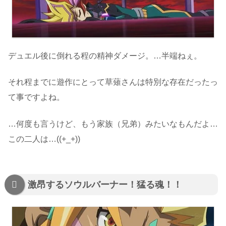
デュエル後に倒れる程の精神ダメージ。…半端ねぇ。
それ程までに遊作にとって草薙さんは特別な存在だったっ
て事ですよね。
…何度も言うけど、もう家族（兄弟）みたいなもんだよ…
この二人は…((+_+))
激昂するソウルバーナー！猛る魂！！