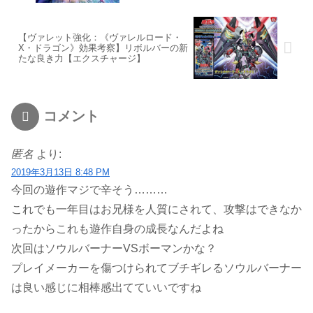
【ヴァレット強化：《ヴァレルロード・
X・ドラゴン》効果考察】リボルバーの新
たな良き力【エクスチャージ】
コメント
匿名
より:
2019年3月13日 8:48 PM
今回の遊作マジで辛そう………
これでも一年目はお兄様を人質にされて、攻撃はできなか
ったからこれも遊作自身の成長なんだよね
次回はソウルバーナーVSボーマンかな？
プレイメーカーを傷つけられてブチギレるソウルバーナー
は良い感じに相棒感出てていいですね