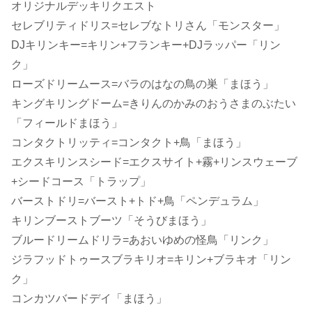
オリジナルデッキリクエスト
セレブリティドリス=セレブなトリさん「モンスター」
DJキリンキー=キリン+フランキー+DJラッパー「リン
ク」
ローズドリームース=バラのはなの鳥の巣「まほう」
キングキリングドーム=きりんのかみのおうさまのぶたい
「フィールドまほう」
コンタクトリッティ=コンタクト+鳥「まほう」
エクスキリンスシード=エクスサイト+霧+リンスウェーブ
+シードコース「トラップ」
バーストドリ=バースト+トド+鳥「ペンデュラム」
キリンブーストブーツ「そうびまほう」
ブルードリームドリラ=あおいゆめの怪鳥「リンク」
ジラフッドトゥースブラキリオ=キリン+ブラキオ「リン
ク」
コンカツバードデイ「まほう」