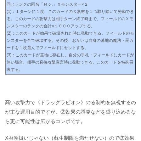
同じランクの同名「Ｎｏ.」Ｘモンスター×２
(1)：１ターンに１度、このカードのＸ素材を１つ取り除いて発動でき
る。このカードの攻撃力は相手ターン終了時まで、フィールドのＸモ
ンスターのランクの合計×１０００アップする。
(2)：このカードが効果で破壊された時に発動できる。フィールドのモ
ンスターを全て破壊する。その後、お互いは自身の墓地の魔法・罠カ
ードを１枚選んでフィールドにセットする。
(3)：このカードが墓地に存在し、自分の手札・フィールドにカードが
無い場合、相手の直接攻撃宣言時に発動できる。このカードを特殊召
喚する。
高い攻撃力で《ドラッグラビオン》のる制約を無視するの
が主な運用目的ですが、②効果の誘発などを盛り込めるな
ら更に可能性は広がるコンボです。
X召喚扱いじゃない（蘇生制限を満たせない）ので③効果