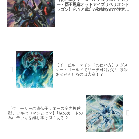
ー・覇王黒竜オッドアイズリベリオンド
ラゴン】色々と裁定が複雑なので注意が
必要！
【イービル・マインドの使い方】アダス
ター・ゴールドでサーチ可能だが、効果
を安定させるのは大変！？
【クェーサーの遺伝子：エース全力投球
型デッキのロマンとは？】1枚のカードの
為にデッキを組む事は良くある？