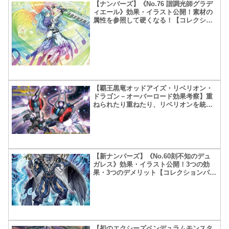
【ナンバーズ】《No.76 諧調光師グラデ
ィエール》効果・イラスト公開！素材の
属性を参照して硬くなる！【コレクショ
ンパック革命の決闘者編】
【覇王黒竜オッドアイズ・リベリオン・
ドラゴン－オーバーロード効果考察】重
ねられたり重ねたり、リベリオンを統べ
る者現る！
【新ナンバーズ】《No.60刻不知のデュ
ガレス》効果・イラスト公開！3つの効
果・3つのデメリット【コレクションパッ
ク革命の決闘者編】
【初のエクシーズペンデュラムモンスタ