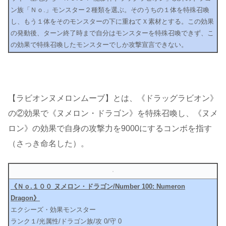
ン族「Ｎｏ.」モンスター２種類を選ぶ。そのうちの１体を特殊召喚
し、もう１体をそのモンスターの下に重ねてＸ素材とする。この効果
の発動後、ターン終了時まで自分はモンスターを特殊召喚できず、こ
の効果で特殊召喚したモンスターでしか攻撃宣言できない。
【ラビオンヌメロンムーブ】とは、《ドラッグラビオン》
の②効果で《ヌメロン・ドラゴン》を特殊召喚し、《ヌメ
ロン》の効果で自身の攻撃力を9000にするコンボを指す
（さっき命名した）。
《Ｎｏ.１００ ヌメロン・ドラゴン/Number 100: Numeron
Dragon》
エクシーズ・効果モンスター
ランク１/光属性/ドラゴン族/攻 0/守 0