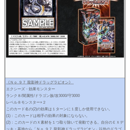
《Ｎｏ.９７ 龍影神ドラッグラビオン》
エクシーズ・効果モンスター
ランク８/闇属性/ドラゴン族/攻3000/守3000
レベル８モンスター×２
このカード名の(2)の効果は１ターンに１度しか使用できない。
(1)：このカードは相手の効果の対象にならない。
(2)：このカードのＸ素材を１つ取り除いて発動できる。自分のＥＸデ
ッキ・墓地から「Ｎｏ.９７ 龍影神ドラッグラビオン」以外のドラゴ