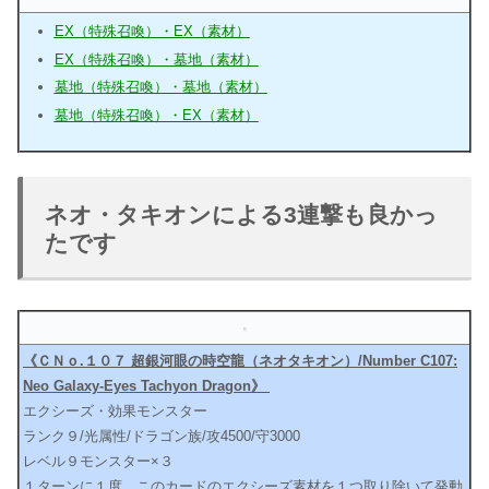
EX（特殊召喚）・EX（素材）
EX（特殊召喚）・墓地（素材）
墓地（特殊召喚）・墓地（素材）
墓地（特殊召喚）・EX（素材）
ネオ・タキオンによる3連撃も良かっ
たです
《ＣＮｏ.１０７ 超銀河眼の時空龍（ネオタキオン）/Number C107:
Neo Galaxy-Eyes Tachyon Dragon》
エクシーズ・効果モンスター
ランク９/光属性/ドラゴン族/攻4500/守3000
レベル９モンスター×３
１ターンに１度、このカードのエクシーズ素材を１つ取り除いて発動