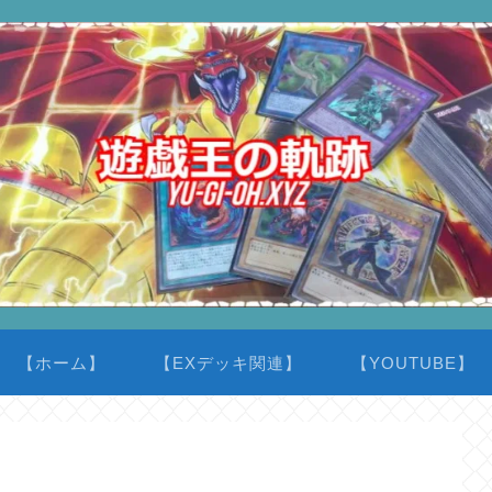
【ホーム】
【EXデッキ関連】
【YOUTUBE】