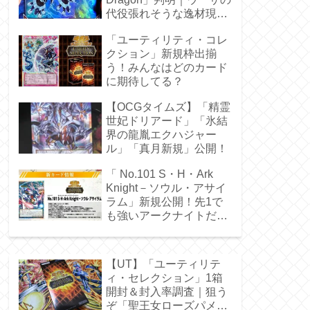
代役張れそうな逸材現
る！
「ユーティリティ・コレ
クション」新規枠出揃
う！みんなはどのカード
に期待してる？
【OCGタイムズ】「精霊
世妃ドリアード」「氷結
界の龍胤エクハジャー
ル」「真月新規」公開！
「 No.101 S・H・Ark
Knight－ソウル・アサイ
ラム」新規公開！先1で
も強いアークナイトだ
ぁ！
【UT】「ユーティリテ
ィ・セレクション」1箱
開封＆封入率調査｜狙う
ぞ「聖王女ローズパメ