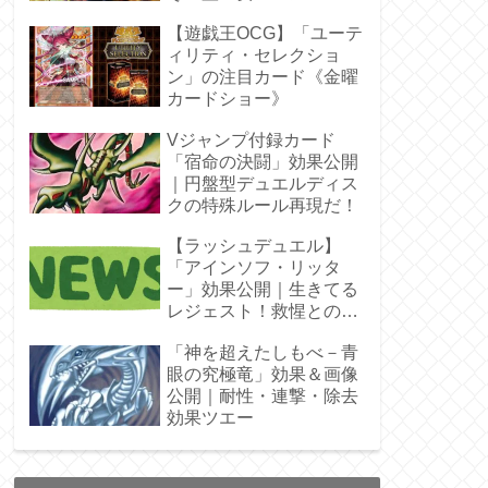
ラ」オバプリ
【遊戯王OCG】「ユーテ
ィリティ・セレクショ
ン」の注目カード《金曜
カードショー》
Vジャンプ付録カード
「宿命の決闘」効果公開
｜円盤型デュエルディス
クの特殊ルール再現だ！
【ラッシュデュエル】
「アインソフ・リッタ
ー」効果公開｜生きてる
レジェスト！救惺との相
性◎
「神を超えたしもべ－青
眼の究極竜」効果＆画像
公開｜耐性・連撃・除去
効果ツエー