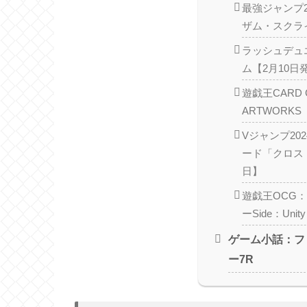
最強ジャンプ2
ザム・スクラ
ラッシュデュ
ム【2月10日
遊戯王CARD 
ARTWORKS
Vジャンプ20
ード「クロス
日】
遊戯王OCG
ーSide：Uni
ゲーム小話：フ
ー7R