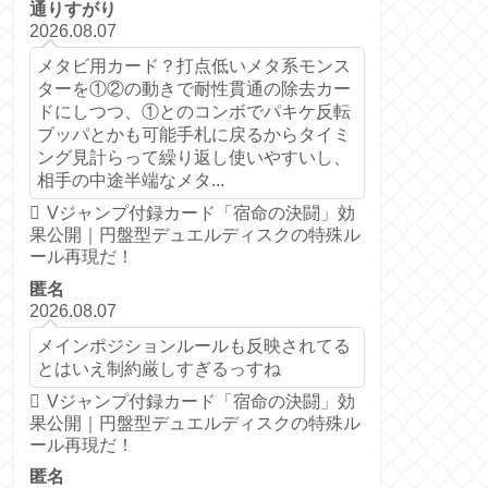
通りすがり
2026.08.07
メタビ用カード？打点低いメタ系モンス
ターを①②の動きで耐性貫通の除去カー
ドにしつつ、①とのコンボでパキケ反転
ブッパとかも可能手札に戻るからタイミ
ング見計らって繰り返し使いやすいし、
相手の中途半端なメタ...
Vジャンプ付録カード「宿命の決闘」効
果公開｜円盤型デュエルディスクの特殊ル
ール再現だ！
匿名
2026.08.07
メインポジションルールも反映されてる
とはいえ制約厳しすぎるっすね
Vジャンプ付録カード「宿命の決闘」効
果公開｜円盤型デュエルディスクの特殊ル
ール再現だ！
匿名