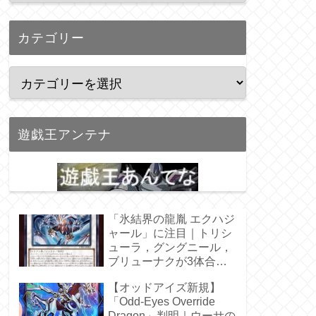
カテゴリー
遊戯王アンテナ
「氷結界の龍胤 エクハジ
ャール」に注目｜トリシ
ューラ，グングニール，
ブリューナクが3体合
体！
【オッドアイズ新規】
「Odd-Eyes Override
Dragon」判明｜ウーサの