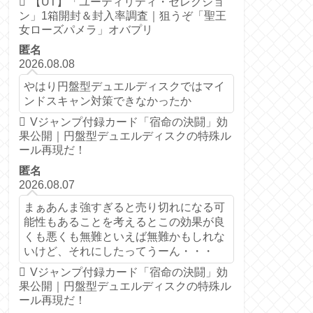
【UT】「ユーティリティ・セレクショ
ン」1箱開封＆封入率調査｜狙うぞ「聖王
女ローズパメラ」オバプリ
匿名
2026.08.08
やはり円盤型デュエルディスクではマイ
ンドスキャン対策できなかったか
Vジャンプ付録カード「宿命の決闘」効
果公開｜円盤型デュエルディスクの特殊ル
ール再現だ！
匿名
2026.08.07
まぁあんま強すぎると売り切れになる可
能性もあることを考えるとこの効果が良
くも悪くも無難といえば無難かもしれな
いけど、それにしたってうーん・・・
Vジャンプ付録カード「宿命の決闘」効
果公開｜円盤型デュエルディスクの特殊ル
ール再現だ！