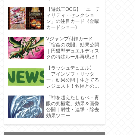
ラ」オバプリ
【遊戯王OCG】「ユーテ
ィリティ・セレクショ
ン」の注目カード《金曜
カードショー》
Vジャンプ付録カード
「宿命の決闘」効果公開
｜円盤型デュエルディス
クの特殊ルール再現だ！
【ラッシュデュエル】
「アインソフ・リッタ
ー」効果公開｜生きてる
レジェスト！救惺との相
性◎
「神を超えたしもべ－青
眼の究極竜」効果＆画像
公開｜耐性・連撃・除去
効果ツエー