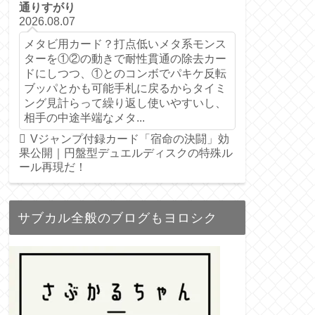
通りすがり
2026.08.07
メタビ用カード？打点低いメタ系モンス
ターを①②の動きで耐性貫通の除去カー
ドにしつつ、①とのコンボでパキケ反転
ブッパとかも可能手札に戻るからタイミ
ング見計らって繰り返し使いやすいし、
相手の中途半端なメタ...
Vジャンプ付録カード「宿命の決闘」効
果公開｜円盤型デュエルディスクの特殊ル
ール再現だ！
サブカル全般のブログもヨロシク