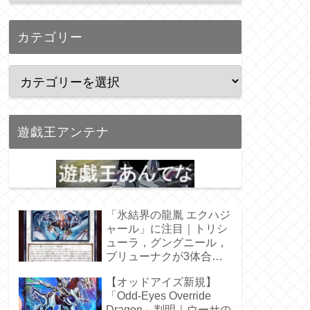
カテゴリー
遊戯王アンテナ
「氷結界の龍胤 エクハジ
ャール」に注目｜トリシ
ューラ，グングニール，
ブリューナクが3体合
体！
【オッドアイズ新規】
「Odd-Eyes Override
Dragon」判明｜ウーサの