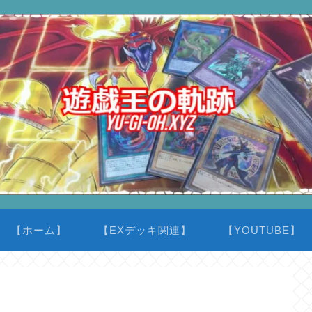
【ホーム】
【EXデッキ関連】
【YOUTUBE】