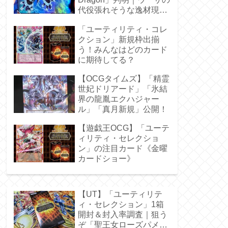
代役張れそうな逸材現
る！
「ユーティリティ・コレ
クション」新規枠出揃
う！みんなはどのカード
に期待してる？
【OCGタイムズ】「精霊
世妃ドリアード」「氷結
界の龍胤エクハジャー
ル」「真月新規」公開！
【遊戯王OCG】「ユーテ
ィリティ・セレクショ
ン」の注目カード《金曜
カードショー》
【UT】「ユーティリテ
ィ・セレクション」1箱
開封＆封入率調査｜狙う
ぞ「聖王女ローズパメ