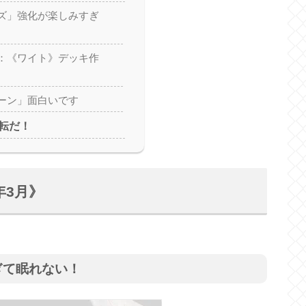
ズ」強化が楽しみすぎ
：《ワイト》デッキ作
ーン」面白いです
転だ！
年3月》
ぎて眠れない！